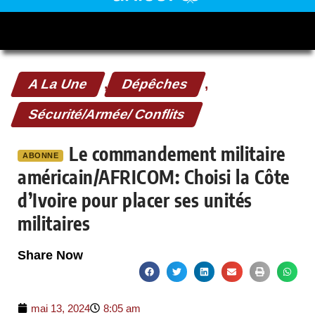
A La Une
,
Dépêches
,
Sécurité/Armée/ Conflits
Le commandement militaire
ABONNE
américain/AFRICOM: Choisi la Côte
d’Ivoire pour placer ses unités
militaires
Share Now
mai 13, 2024
8:05 am