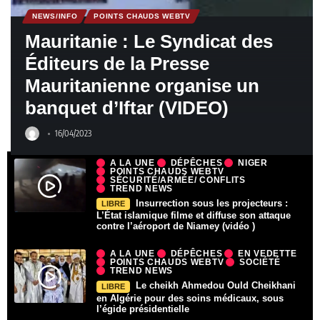
NEWS/INFO
POINTS CHAUDS WEBTV
Mauritanie : Le Syndicat des
Éditeurs de la Presse
Mauritanienne organise un
banquet d’Iftar (VIDEO)
16/04/2023
A LA UNE
DÉPÊCHES
NIGER
POINTS CHAUDS WEBTV
SÉCURITÉ/ARMÉE/ CONFLITS
TREND NEWS
Insurrection sous les projecteurs :
LIBRE
L’État islamique filme et diffuse son attaque
contre l’aéroport de Niamey (vidéo )
A LA UNE
DÉPÊCHES
EN VEDETTE
POINTS CHAUDS WEBTV
SOCIÉTÉ
TREND NEWS
Le cheikh Ahmedou Ould Cheikhani
LIBRE
en Algérie pour des soins médicaux, sous
l’égide présidentielle