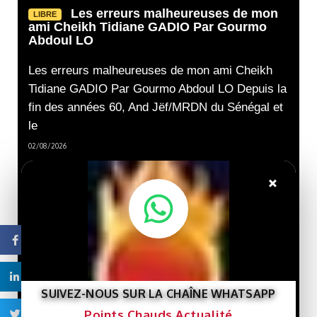
Les erreurs malheureuses de mon
LIBRE
ami Cheikh Tidiane GADIO Par Gourmo
Abdoul LO
Les erreurs malheureuses de mon ami Cheikh
Tidiane GADIO Par Gourmo Abdoul LO Depuis la
fin des années 60, And Jëf/MRDN du Sénégal et
le
02/08/2026
Nouveau livre :
LIBRE
×
« Gaza et le destin de la
Palestine »… Une lecture
de l’histoire de la cause
palestinienne depuis la
porte de Gaza.
Facebook
29/07/2026
Linkedin
Que veut le
LIBRE
SUIVEZ-NOUS SUR LA CHAÎNE WHATSAPP
Président Ghazwani?
Points Chauds Actualité
Twitter
21/07/2026