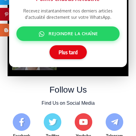
Recevez instantanément nos derniers articles
Pinterest
d'actualité directement sur votre WhatsApp.
Macky Sall défie
LIBRE
Dakar : un retour qui rebat
les cartes face à Sonko
Blogger
REJOINDRE LA CHAÎNE
15/07/2026
Plus tard
Tensions
SPONSORISE
entre la Chine et Taïwan
10/07/2026
Follow Us
Find Us on Social Media
Facebook
Twitter
Youtube
Telegram