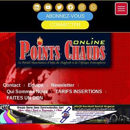
ABONNEZ-VOUS
CONNECTER
Contact
Equipe
Newsletter
Qui Sommes Nous
TARIFS INSERTIONS
FAITES UN DON