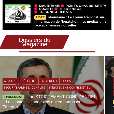
MAURITANIE
POINTS CHAUDS WEBTV
SOCIÉTÉ
TREND NEWS
TRIBUNE & DÉBATS
Mauritanie : Le Forum Régional sur
LIBRE
l’Information de Nouakchott : les médias unis
face aux fausses nouvelles
Dossiers du
Magazine
A LA UNE
DÉPÊCHES
EN VEDETTE
FOCUS
SÉCURITÉ/ARMÉE/ CONFLITS
STRICTEMENT CONFIDENTIEL
Iran/STRICTEMENT CONFIDENTIEL
SPONSORISE
– Les contacts clandestins qui embarrassent
Téhéran