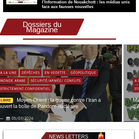
l’Information de Nouakchott : les médias unis
face aux fausses nouvelles
Dossiers du
Magazine
LA UNE
EN VEDETTE
MAURITANIE
POLITIQUE
FAIT
RICTEMENT CONFIDENTIEL
TRIBUNE & DÉBATS
STRI
uritanie/ Procès de la décennie : Condamnation
Mauri
Ali Baba et acquittement des 40 voleurs !
Aziz
19/12/2023
NEWS LETTERS