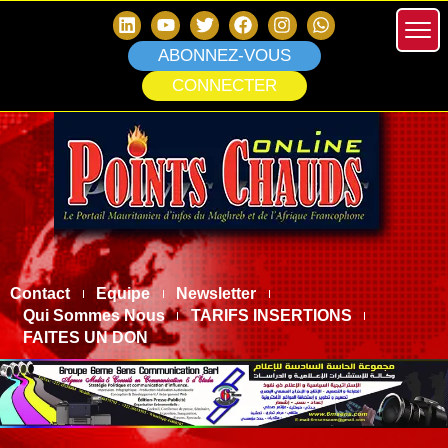
ABONNEZ-VOUS
CONNECTER
Contact
Equipe
Newsletter
Qui Sommes Nous
TARIFS INSERTIONS
FAITES UN DON