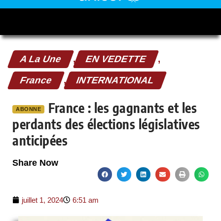
A La Une
,
EN VEDETTE
,
France
,
INTERNATIONAL
France : les gagnants et les
ABONNE
perdants des élections législatives
anticipées
Share Now
juillet 1, 2024
6:51 am