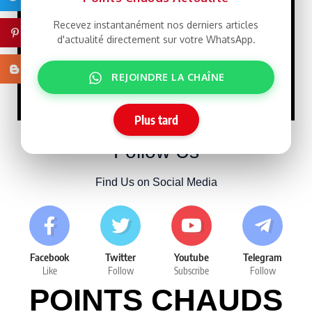
21/07/2026
Recevez instantanément nos derniers articles
Pinterest
d'actualité directement sur votre WhatsApp.
Macky Sall défie
LIBRE
Dakar : un retour qui rebat
Blogger
REJOINDRE LA CHAÎNE
les cartes face à Sonko
15/07/2026
Plus tard
Follow Us
Find Us on Social Media
Facebook
Twitter
Youtube
Telegram
Like
Follow
Subscribe
Follow
POINTS CHAUDS