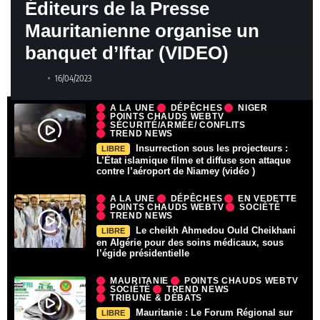
Éditeurs de la Presse
Mauritanienne organise un
banquet d’Iftar (VIDEO)
16/04/2023
A LA UNE
DÉPÊCHES
NIGER
POINTS CHAUDS WEBTV
SÉCURITÉ/ARMÉE/ CONFLITS
TREND NEWS
Insurrection sous les projecteurs :
LIBRE
L’État islamique filme et diffuse son attaque
contre l’aéroport de Niamey (vidéo )
A LA UNE
DÉPÊCHES
EN VEDETTE
POINTS CHAUDS WEBTV
SOCIÉTÉ
TREND NEWS
Le cheikh Ahmedou Ould Cheikhani
LIBRE
en Algérie pour des soins médicaux, sous
l’égide présidentielle
MAURITANIE
POINTS CHAUDS WEBTV
SOCIÉTÉ
TREND NEWS
TRIBUNE & DÉBATS
Mauritanie : Le Forum Régional sur
LIBRE