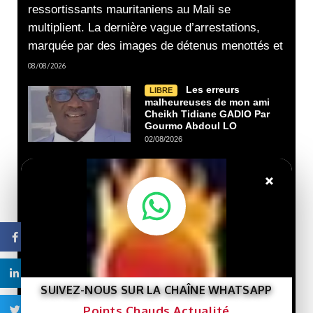
ressortissants mauritaniens au Mali se
multiplient. La dernière vague d’arrestations,
marquée par des images de détenus menottés et
08/08/2026
Les erreurs
LIBRE
malheureuses de mon ami
Cheikh Tidiane GADIO Par
Gourmo Abdoul LO
02/08/2026
×
Nouveau livre :
LIBRE
« Gaza et le destin de la
Palestine »… Une lecture
de l’histoire de la cause
palestinienne depuis la
Facebook
porte de Gaza.
29/07/2026
Linkedin
SUIVEZ-NOUS SUR LA CHAÎNE WHATSAPP
Que veut le
LIBRE
Points Chauds Actualité
Twitter
Président Ghazwani?