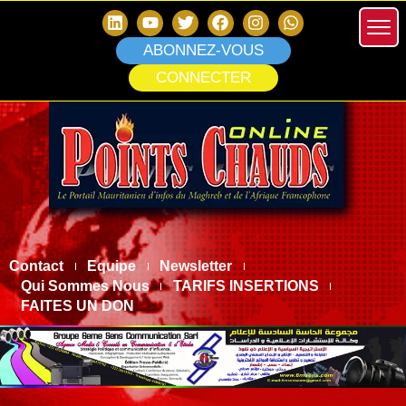
ABONNEZ-VOUS
CONNECTER
Contact
Equipe
Newsletter
Qui Sommes Nous
TARIFS INSERTIONS
FAITES UN DON