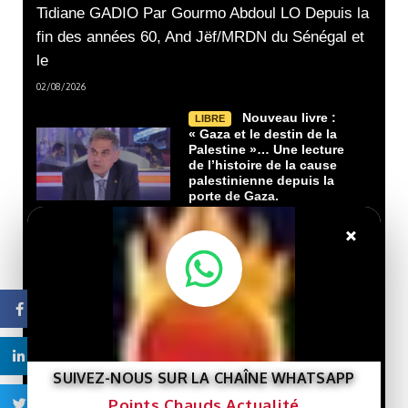
Tidiane GADIO Par Gourmo Abdoul LO Depuis la
fin des années 60, And Jëf/MRDN du Sénégal et
le
02/08/2026
Nouveau livre :
LIBRE
« Gaza et le destin de la
Palestine »… Une lecture
de l’histoire de la cause
palestinienne depuis la
porte de Gaza.
29/07/2026
×
Que veut le
LIBRE
Président Ghazwani?
21/07/2026
Facebook
Linkedin
Macky Sall défie
LIBRE
Dakar : un retour qui rebat
SUIVEZ-NOUS SUR LA CHAÎNE WHATSAPP
les cartes face à Sonko
Points Chauds Actualité
Twitter