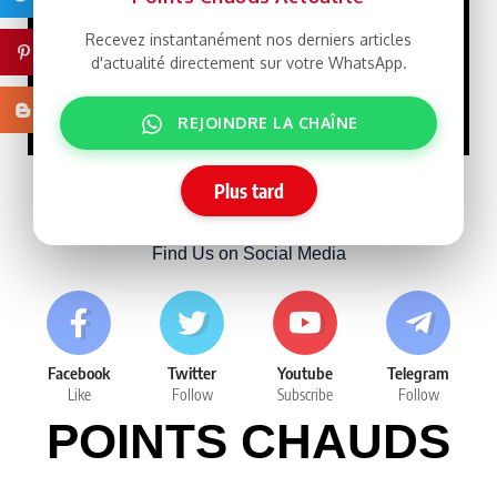
15/07/2026
Recevez instantanément nos derniers articles
Pinterest
d'actualité directement sur votre WhatsApp.
Tensions
SPONSORISE
entre la Chine et Taïwan
Blogger
10/07/2026
REJOINDRE LA CHAÎNE
Plus tard
Follow Us
Find Us on Social Media
Facebook
Twitter
Youtube
Telegram
Like
Follow
Subscribe
Follow
POINTS CHAUDS