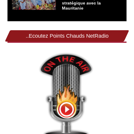
stratégique avec la
Mauritanie
..Ecoutez Points Chauds NetRadio