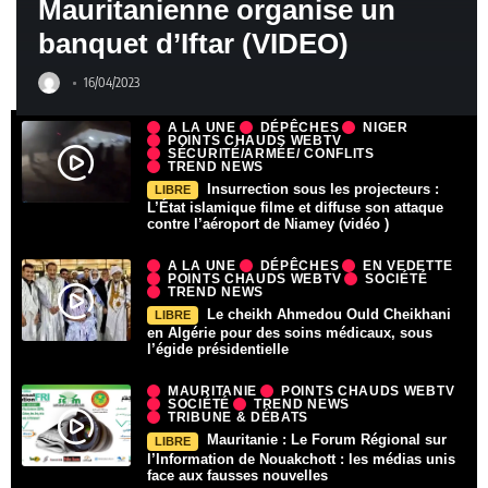
Mauritanienne organise un
banquet d’Iftar (VIDEO)
16/04/2023
A LA UNE
DÉPÊCHES
NIGER
POINTS CHAUDS WEBTV
SÉCURITÉ/ARMÉE/ CONFLITS
TREND NEWS
Insurrection sous les projecteurs :
LIBRE
L’État islamique filme et diffuse son attaque
contre l’aéroport de Niamey (vidéo )
A LA UNE
DÉPÊCHES
EN VEDETTE
POINTS CHAUDS WEBTV
SOCIÉTÉ
TREND NEWS
Le cheikh Ahmedou Ould Cheikhani
LIBRE
en Algérie pour des soins médicaux, sous
l’égide présidentielle
MAURITANIE
POINTS CHAUDS WEBTV
SOCIÉTÉ
TREND NEWS
TRIBUNE & DÉBATS
Mauritanie : Le Forum Régional sur
LIBRE
l’Information de Nouakchott : les médias unis
face aux fausses nouvelles