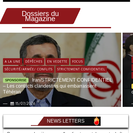
Dossiers du
Magazine
A LA UNE
DÉPÊCHES
EN VEDETTE
FOCUS
SÉCURITÉ/ARMÉE/ CONFLITS
STRICTEMENT CONFIDENTIEL
Iran/STRICTEMENT CONFIDENTIEL
SPONSORISE
– Les contacts clandestins qui embarrassent
Téhéran
15/07/2026
NEWS LETTERS