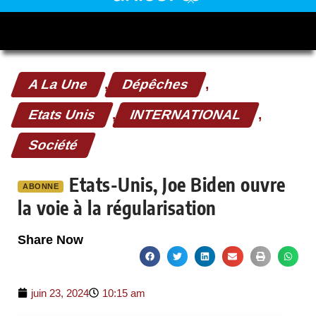
A La Une
,
Dépêches
,
Etats Unis
,
INTERNATIONAL
,
Société
Etats-Unis, Joe Biden ouvre
ABONNE
la voie à la régularisation
Share Now
juin 23, 2024
10:15 am