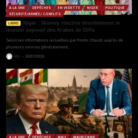
A LA UNE
DÉPÊCHES
EN VEDETTE
NIGER
POLITIQUE
SÉCURITÉ/ARMÉE/ CONFLITS
Niger : Niamey réactive discrètement le
LIBRE
dossier explosif des Arabes de Diffa
Selon les informations recueillies par Points Chauds auprès de
plusieurs sources généralement
…
Mly
30/07/2026
A LA UNE
DÉPÊCHES
MALI
MAURITANIE