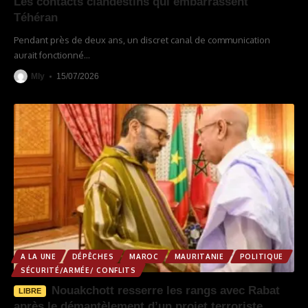
Les contacts clandestins qui embarrassent
Téhéran
Pendant près de deux ans, un discret canal de communication
aurait fonctionné
…
Mly
15/07/2026
A LA UNE
DÉPÊCHES
MAROC
MAURITANIE
POLITIQUE
SÉCURITÉ/ARMÉE/ CONFLITS
Nouakchott resserre les rangs avec Rabat
LIBRE
après le démantèlement d’un projet terroriste