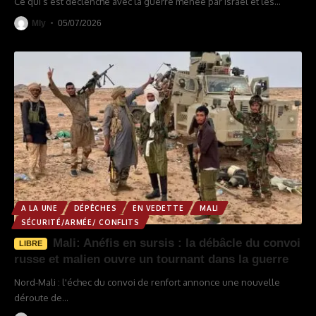
Ce qui s’est déclenché avec la guerre menée par Israël et les
…
Mly
05/07/2026
A LA UNE
DÉPÊCHES
EN VEDETTE
MALI
SÉCURITÉ/ARMÉE/ CONFLITS
Mali: Anéfis en sursis : la débâcle du convoi
LIBRE
russe et malien ouvre un tournant dans la guerre
Nord-Mali : l'échec du convoi de renfort annonce une nouvelle
déroute de
…