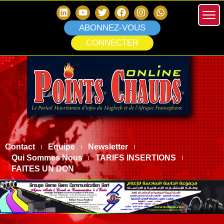
ABONNEZ-VOUS
CONNECTER
Contact
Equipe
Newsletter
Qui Sommes Nous
TARIFS INSERTIONS
FAITES UN DON