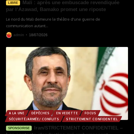
Mali : après une embuscade revendiquée
LIBRE
par l’Azawad, Bamako promet une riposte
Le nord du Mali demeure le théâtre d'une guerre de
communication autant
…
admin
18/07/2026
A LA UNE
DÉPÊCHES
EN VEDETTE
FOCUS
SÉCURITÉ/ARMÉE/ CONFLITS
STRICTEMENT CONFIDENTIEL
Iran/STRICTEMENT CONFIDENTIEL –
SPONSORISE