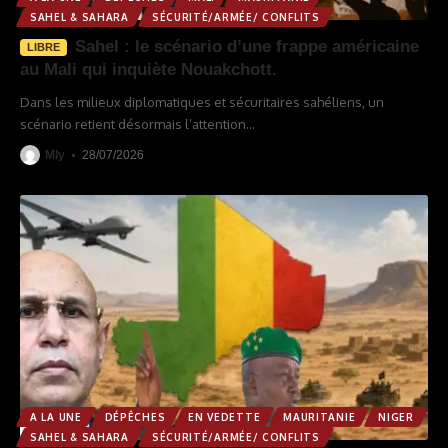
SAHEL & SAHARA
SÉCURITÉ/ARMÉE/ CONFLITS
Sahel : le scénario d’une frappe américaine
LIBRE
au Mali qui inquiète Nouakchott.
Dans les milieux diplomatiques et sécuritaires sahéliens, un
scénario retient désormais l’attention
…
Mly
28/07/2026
A LA UNE
DÉPÊCHES
EN VEDETTE
MAURITANIE
NIGER
SAHEL & SAHARA
SÉCURITÉ/ARMÉE/ CONFLITS