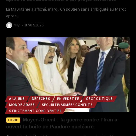
La Mauritanie a affiché, mardi, un soutien sans ambiguïté au Maroc
après
…
Mly
07/07/2026
A LA UNE
DÉPÊCHES
EN VEDETTE
GÉOPOLITIQUE
MONDE ARABE
SÉCURITÉ/ARMÉE/ CONFLITS
STRICTEMENT CONFIDENTIEL
Moyen-Orient : la guerre contre l’Iran a
LIBRE
ouvert la boîte de Pandore nucléaire