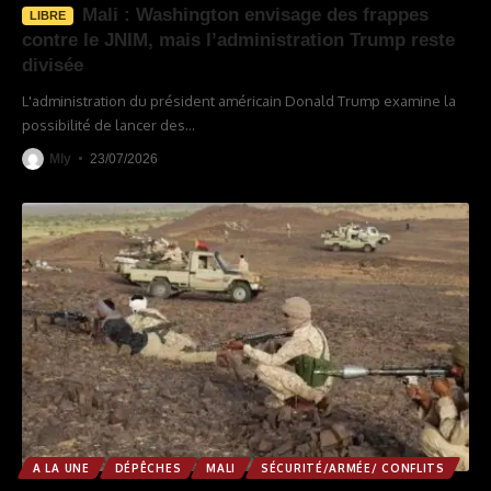
Mali : Washington envisage des frappes
LIBRE
contre le JNIM, mais l’administration Trump reste
divisée
L'administration du président américain Donald Trump examine la
possibilité de lancer des
…
Mly
23/07/2026
A LA UNE
DÉPÊCHES
MALI
SÉCURITÉ/ARMÉE/ CONFLITS