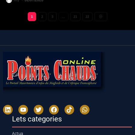
1
2
3
…
21
22
Lets categories
Actua