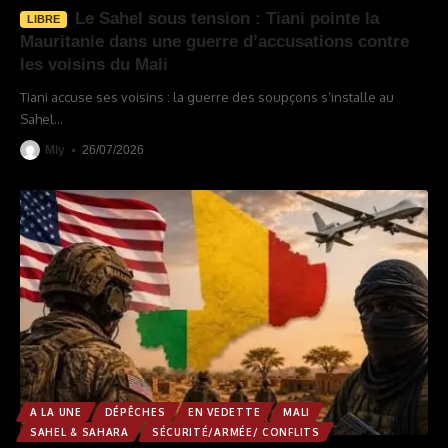
Le Sahel sous tension : Tiani pointe la
LIBRE
Mauritanie dans une guerre d’accusations contre
les voisins du Mali
Tiani accuse ses voisins : la guerre des soupçons s’installe au
Sahel
…
Mly
26/07/2026
A LA UNE
DÉPÊCHES
EN VEDETTE
MALI
SAHEL & SAHARA
SÉCURITÉ/ARMÉE/ CONFLITS