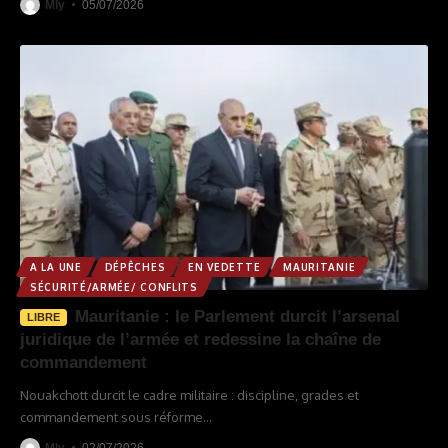
Mly
05/07/2026
A LA UNE
DÉPÊCHES
EN VEDETTE
MAURITANIE
SÉCURITÉ/ARMÉE/ CONFLITS
Mauritanie : le Parlement durcit l’arsenal
LIBRE
juridique de l’armée et redessine la chaîne de
commandement
Nouakchott durcit le cadre militaire : discipline, grades et
commandement sous réforme
…
Mly
02/07/2026