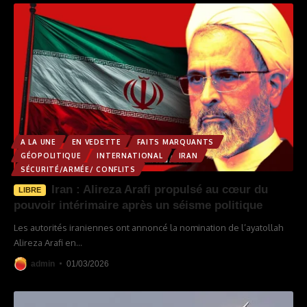
A LA UNE
EN VEDETTE
FAITS MARQUANTS
GÉOPOLITIQUE
INTERNATIONAL
IRAN
SÉCURITÉ/ARMÉE/ CONFLITS
Iran : Alireza Arafi propulsé au cœur du
LIBRE
pouvoir intérimaire après un séisme politique
Les autorités iraniennes ont annoncé la nomination de l’ayatollah
Alireza Arafi en
…
admin
01/03/2026