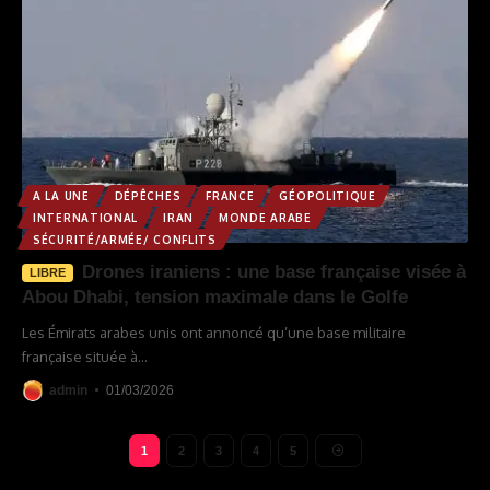
A LA UNE
DÉPÊCHES
FRANCE
GÉOPOLITIQUE
INTERNATIONAL
IRAN
MONDE ARABE
SÉCURITÉ/ARMÉE/ CONFLITS
Drones iraniens : une base française visée à
LIBRE
Abou Dhabi, tension maximale dans le Golfe
Les Émirats arabes unis ont annoncé qu’une base militaire
française située à
…
admin
01/03/2026
1
2
3
4
5