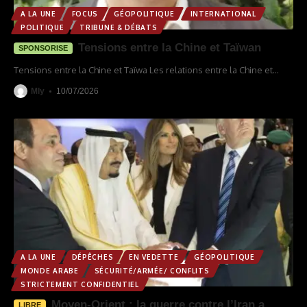
A LA UNE
FOCUS
GÉOPOLITIQUE
INTERNATIONAL
POLITIQUE
TRIBUNE & DÉBATS
Tensions entre la Chine et Taïwan
SPONSORISE
Tensions entre la Chine et Taïwa Les relations entre la Chine et
…
Mly
10/07/2026
A LA UNE
DÉPÊCHES
EN VEDETTE
GÉOPOLITIQUE
MONDE ARABE
SÉCURITÉ/ARMÉE/ CONFLITS
STRICTEMENT CONFIDENTIEL
Moyen-Orient : la guerre contre l’Iran a
LIBRE