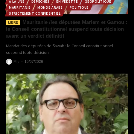
A LA UNE
DÉPÊCHES
EN VEDETTE
GÉOPOLITIQUE
MAURITANIE
MONDE ARABE
POLITIQUE
STRICTEMENT CONFIDENTIEL
Mauritanie /les députées Mariem et Gamou :
LIBRE
le Conseil constitutionnel suspend toute décision
avant un verdict définitif
Mandat des députées de Sawab : le Conseil constitutionnel
suspend toute décision
…
Mly
15/07/2026