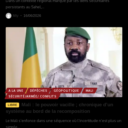
Dans un contexte régional marqué par les défis sécuritaires
persistants au Sahel,
…
Mly
16/06/2026
A LA UNE
DÉPÊCHES
GÉOPOLITIQUE
MALI
SÉCURITÉ/ARMÉE/ CONFLITS
Mali : le pouvoir vacille ; chronique d’un
LIBRE
système au bord de la recomposition
Le Mali s’enfonce dans une séquence où l’incertitude n’est plus un
simple
…