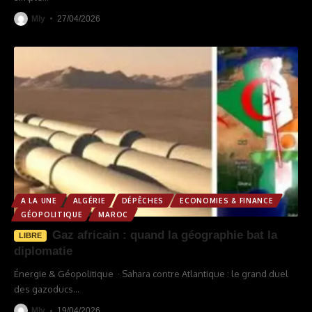
Mly
27/04/2026
A LA UNE
ALGÉRIE
DÉPÊCHES
ECONOMIES & FINANCE
GÉOPOLITIQUE
MAROC
Gaz africain : quand la géographie bat la
LIBRE
diplomatie
Énergie & Géopolitique · Sahara contre Atlantique : le grand duel
des gazoducs
…
Mly
19/04/2026