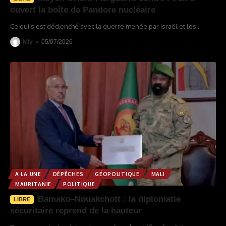
ouvert la boîte de Pandore nucléaire
Ce qui s’est déclenché avec la guerre menée par Israël et les
…
Mly
05/07/2026
A LA UNE
DÉPÊCHES
GÉOPOLITIQUE
MALI
MAURITANIE
POLITIQUE
Bamako–Nouakchott : la diplomatie
LIBRE
sécuritaire reprend de la hauteur