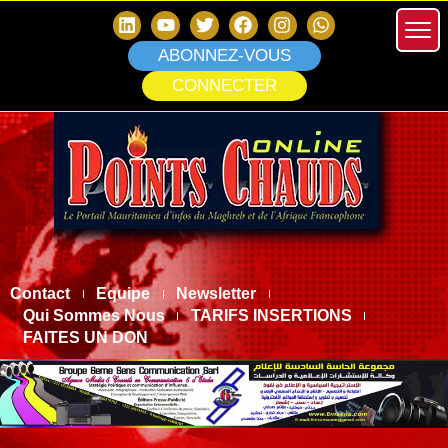
ABONNEZ-VOUS
CONNECTER
Contact
Equipe
Newsletter
Qui Sommes Nous
TARIFS INSERTIONS
FAITES UN DON