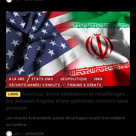
A LA UNE
ETATS UNIS
GÉOPOLITIQUE
IRAN
SÉCURITÉ/ARMÉE/ CONFLITS
TRIBUNE & DÉBATS
Iran/Usa; Entre hésitations et recalibrages :
LIBRE
les dessous fragiles d’une opération militaire sous
pression
Les récents événements autour de la frappe visant l’Iran mettent
en lumière
…
Mly
16/04/2026