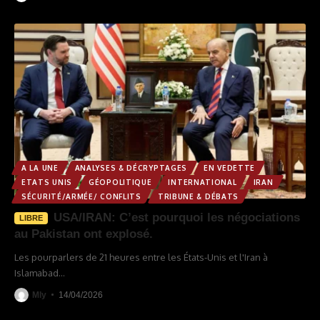
A LA UNE
ANALYSES & DÉCRYPTAGES
EN VEDETTE
ETATS UNIS
GÉOPOLITIQUE
INTERNATIONAL
IRAN
SÉCURITÉ/ARMÉE/ CONFLITS
TRIBUNE & DÉBATS
USA/IRAN: C’est pourquoi les négociations
LIBRE
au Pakistan ont explosé.
Les pourparlers de 21 heures entre les États-Unis et l'Iran à
Islamabad
…
Mly
14/04/2026