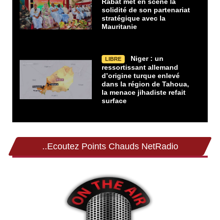
Rabat met en scène la
solidité de son partenariat
stratégique avec la
Mauritanie
Niger : un
LIBRE
ressortissant allemand
d’origine turque enlevé
dans la région de Tahoua,
la menace jihadiste refait
surface
..Ecoutez Points Chauds NetRadio