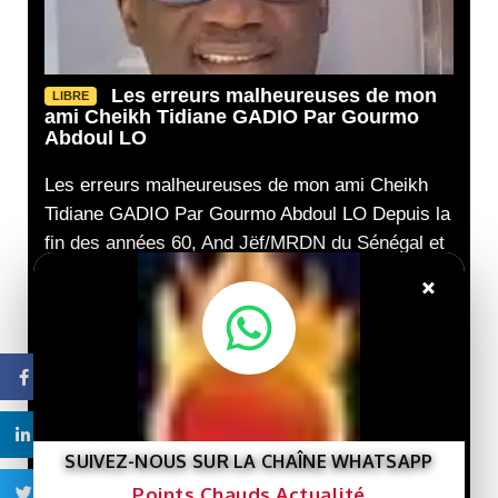
Les erreurs malheureuses de mon
LIBRE
ami Cheikh Tidiane GADIO Par Gourmo
Abdoul LO
Les erreurs malheureuses de mon ami Cheikh
Tidiane GADIO Par Gourmo Abdoul LO Depuis la
fin des années 60, And Jëf/MRDN du Sénégal et
le
×
02/08/2026
Nouveau livre :
LIBRE
« Gaza et le destin de la
Facebook
Palestine »… Une lecture
de l’histoire de la cause
palestinienne depuis la
Linkedin
porte de Gaza.
SUIVEZ-NOUS SUR LA CHAÎNE WHATSAPP
29/07/2026
Points Chauds Actualité
Twitter