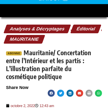
Analyses & Décryptages
,
Éditorial
,
MAURITANIE
Mauritanie/ Concertation
ABONNE
entre l’Intérieur et les partis :
L’illustration parfaite du
cosmétique politique
Share Now
octobre 2, 2022
12:43 am