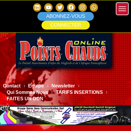
ABONNEZ-VOUS
CONNECTER
Contact
Equipe
Newsletter
Qui Sommes Nous
TARIFS INSERTIONS
FAITES UN DON