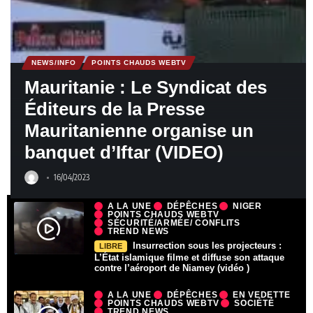
NEWS/INFO
POINTS CHAUDS WEBTV
Mauritanie : Le Syndicat des
Éditeurs de la Presse
Mauritanienne organise un
banquet d’Iftar (VIDEO)
16/04/2023
A LA UNE
DÉPÊCHES
NIGER
POINTS CHAUDS WEBTV
SÉCURITÉ/ARMÉE/ CONFLITS
TREND NEWS
Insurrection sous les projecteurs :
LIBRE
L’État islamique filme et diffuse son attaque
contre l’aéroport de Niamey (vidéo )
A LA UNE
DÉPÊCHES
EN VEDETTE
POINTS CHAUDS WEBTV
SOCIÉTÉ
TREND NEWS