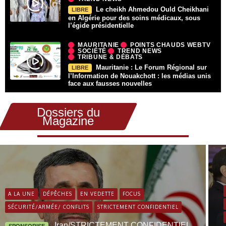
Le cheikh Ahmedou Ould Cheikhani
LIBRE
en Algérie pour des soins médicaux, sous
l’égide présidentielle
MAURITANIE
POINTS CHAUDS WEBTV
SOCIÉTÉ
TREND NEWS
TRIBUNE & DÉBATS
Mauritanie : Le Forum Régional sur
LIBRE
l’Information de Nouakchott : les médias unis
face aux fausses nouvelles
Dossiers du
Magazine
A LA UNE
DÉPÊCHES
EN VEDETTE
FOCUS
SÉCURITÉ/ARMÉE/ CONFLITS
STRICTEMENT CONFIDENTIEL
Iran/STRICTEMENT CONFIDENTIEL
SPONSORISE