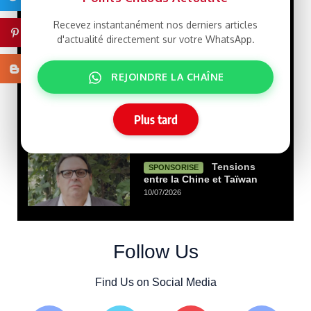
Que veut le
LIBRE
Recevez instantanément nos derniers articles
Président Ghazwani?
Pinterest
d'actualité directement sur votre WhatsApp.
21/07/2026
Blogger
REJOINDRE LA CHAÎNE
Macky Sall défie
LIBRE
Dakar : un retour qui rebat
les cartes face à Sonko
Plus tard
15/07/2026
Tensions
SPONSORISE
entre la Chine et Taïwan
10/07/2026
Follow Us
Find Us on Social Media