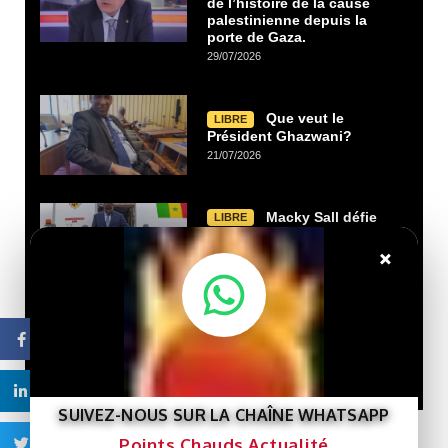
de l’histoire de la cause
palestinienne depuis la
porte de Gaza.
29/07/2026
Que veut le
LIBRE
Président Ghazwani?
21/07/2026
Macky Sall défie
LIBRE
Dakar : un retour qui rebat
×
les cartes face à Sonko
15/07/2026
Tensions
SPONSORISE
Facebook
entre la Chine et Taïwan
10/07/2026
Linkedin
SUIVEZ-NOUS SUR LA CHAÎNE WHATSAPP
Points Chauds Actualité
Twitter