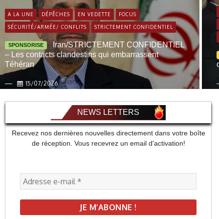
A LA UNE
DÉPÊCHES
EN VEDETTE
FOCUS
SÉCURITÉ/ARMÉE/ CONFLITS
STRICTEMENT CONFIDENTIEL
Iran/STRICTEMENT CONFIDENTIEL
SPONSORISE
– Les contacts clandestins qui embarrassent
Téhéran
15/07/2026
NEWS LETTERS
Recevez nos dernières nouvelles directement dans votre boîte
de réception. Vous recevrez un email d'activation!