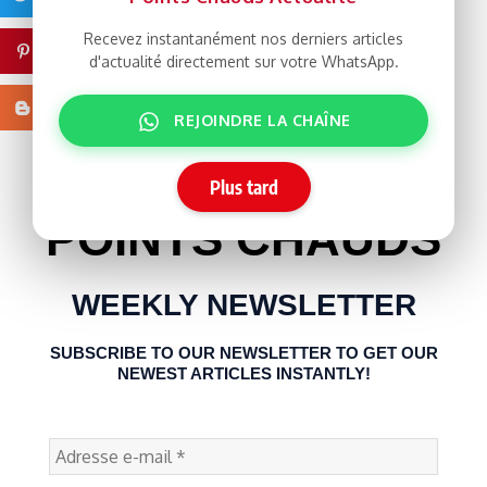
Follow Us
Recevez instantanément nos derniers articles
Pinterest
Find Us on Social Media
d'actualité directement sur votre WhatsApp.
Blogger
REJOINDRE LA CHAÎNE
Facebook
Twitter
Youtube
Telegram
Plus tard
Like
Follow
Subscribe
Follow
POINTS CHAUDS
WEEKLY NEWSLETTER
SUBSCRIBE TO OUR NEWSLETTER TO GET OUR
NEWEST ARTICLES INSTANTLY!