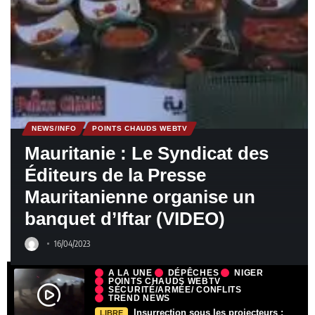
NEWS/INFO
POINTS CHAUDS WEBTV
Mauritanie : Le Syndicat des
Éditeurs de la Presse
Mauritanienne organise un
banquet d’Iftar (VIDEO)
16/04/2023
A LA UNE
DÉPÊCHES
NIGER
POINTS CHAUDS WEBTV
SÉCURITÉ/ARMÉE/ CONFLITS
TREND NEWS
Insurrection sous les projecteurs :
LIBRE