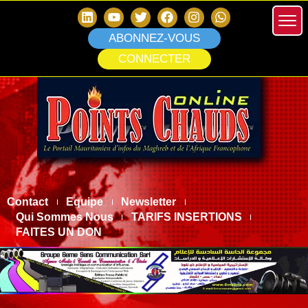
ABONNEZ-VOUS
CONNECTER
Contact
Equipe
Newsletter
Qui Sommes Nous
TARIFS INSERTIONS
FAITES UN DON