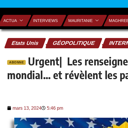
ACTUA
INTERVIEWS
MAURITANIE
MAGHRE
Etats Unis
,
GÉOPOLITIQUE
,
INTER
Urgent| Les renseigne
ABONNE
mondial… et révèlent les pa
mars 13, 2024
5:46 pm