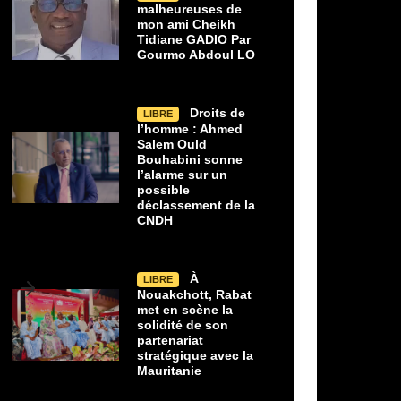
malheureuses de
mon ami Cheikh
Tidiane GADIO Par
Gourmo Abdoul LO
Droits de
LIBRE
l’homme : Ahmed
Salem Ould
Bouhabini sonne
l’alarme sur un
possible
déclassement de la
CNDH
À
LIBRE
Nouakchott, Rabat
met en scène la
02/08/2026
31/07/2026
solidité de son
partenariat
Les erreurs malheureuses de mon
Droits de l’ho
LIBRE
LIBRE
stratégique avec la
ami Cheikh Tidiane GADIO Par Gourmo
Ould Bouhabini sonne l’a
Mauritanie
Abdoul LO
possible déclassement d