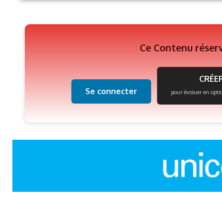
Ce Contenu réser
CRÉER
Se connecter
pour évoluer en opti