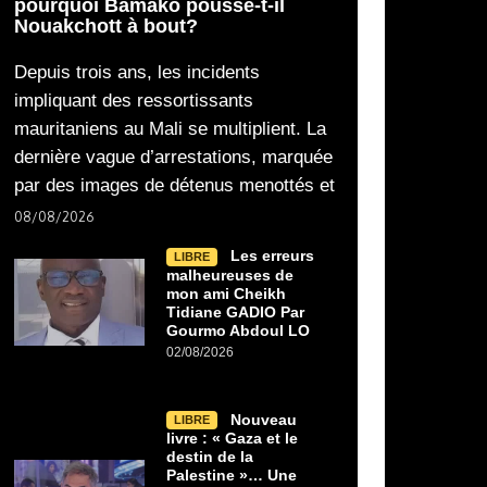
pourquoi Bamako pousse-t-il
Nouakchott à bout?
Depuis trois ans, les incidents
impliquant des ressortissants
mauritaniens au Mali se multiplient. La
dernière vague d’arrestations, marquée
par des images de détenus menottés et
08/08/2026
Les erreurs
LIBRE
malheureuses de
mon ami Cheikh
Tidiane GADIO Par
Gourmo Abdoul LO
02/08/2026
Nouveau
LIBRE
livre : « Gaza et le
destin de la
Palestine »… Une