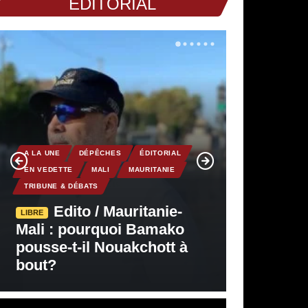
EDITORIAL
A LA UNE
DÉPÊCHES
ÉDITORIAL
EN VEDETTE
MALI
MAURITANIE
TRIBUNE & DÉBATS
Edito / Mauritanie-
LIBRE
Mali : pourquoi Bamako
pousse-t-il Nouakchott à
bout?