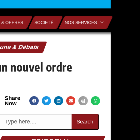
 & OFFRES
SOCIETÉ
NOS SERVICES
bune & Débats
un nouvel ordre
Share
Now
Search