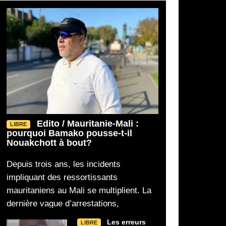
Edito / Mauritanie-Mali :
LIBRE
pourquoi Bamako pousse-t-il
Nouakchott à bout?
Depuis trois ans, les incidents
impliquant des ressortissants
mauritaniens au Mali se multiplient. La
dernière vague d’arrestations,
Les erreurs
LIBRE