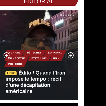
EDITORIAL
A LA UNE
DÉPÊCHES
ÉDITORIAL
EN VEDETTE
ETATS UNIS
IRAN
POLITIQUE
Édito / Quand l’Iran
LIBRE
impose le tempo : récit
d’une décapitation
américaine