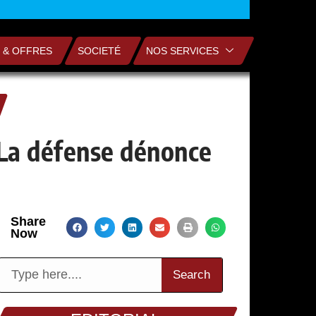
 & OFFRES
SOCIETÉ
NOS SERVICES
 La défense dénonce
Share
Now
Search