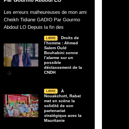
Les erreurs malheureuses de mon ami
Cheikh Tidiane GADIO Par Gourmo
Abdoul LO Depuis la fin des
Droits de
LIBRE
l’homme : Ahmed
Salem Ould
Bouhabini sonne
l’alarme sur un
possible
déclassement de la
CNDH
31/07/2026
31/07/2026
À
LIBRE
Droits de l’homme : Ahmed Salem
À Nouakchott, 
LIBRE
LIBRE
Nouakchott, Rabat
Ould Bouhabini sonne l’alarme sur un
scène la solidité de son p
met en scène la
solidité de son
possible déclassement de la CNDH
stratégique avec la Maur
partenariat
stratégique avec la
Ahmed Salem Ould Bouhabini alerte
Au-delà du cérémonial
Mauritanie
sur le risque de déclassement
la réception organisée 