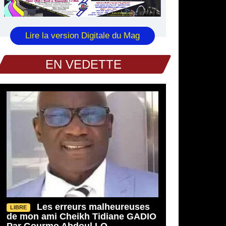
Lire la version Digitale du Mag
EN VEDETTE
Les erreurs malheureuses
LIBRE
de mon ami Cheikh Tidiane GADIO
Par Gourmo Abdoul LO