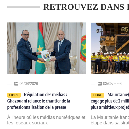
RETROUVEZ DANS 
04/08/2026
03/08/2026
Régulation des médias :
Mauritanie/
LIBRE
LIBRE
Ghazouani relance le chantier de la
engage plus de 2 milli
professionnalisation de la presse
plus ambitieux projet
e
À l'heure où les médias numériques et
La Mauritanie fran
les réseaux sociaux
étape dans sa stra