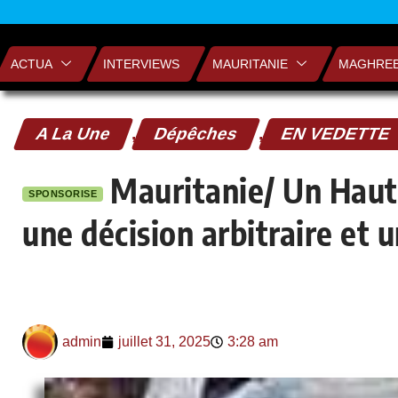
ACTUA
INTERVIEWS
MAURITANIE
MAGHRE
A La Une
,
Dépêches
,
EN VEDETTE
Mauritanie/ Un Haut
SPONSORISE
une décision arbitraire et u
admin
juillet 31, 2025
3:28 am