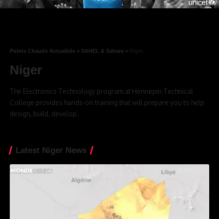
Points Chauds Actualités
>
SAHEL & Sahara
>
Niger
Niger
The Electronics Technology program at Hennepin Technical
College provides hands-on training that will prepare you to help
design, build, develop.
Latest Niger News