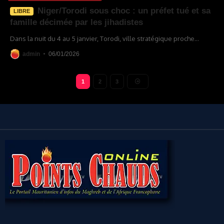
Niger/Torodi sous choc : un préfet tué et sa
LIBRE
famille décimée par les jihadistes
Dans la nuit du 4 au 5 janvier, Torodi, ville stratégique proche
…
admin
06/01/2026
1
2
3