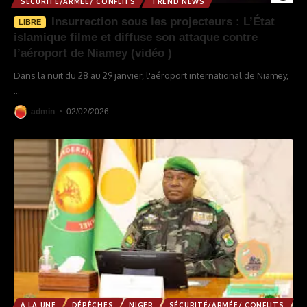
SÉCURITÉ/ARMÉE/ CONFLITS
TREND NEWS
Insurrection sous les projecteurs : L’État
LIBRE
islamique filme et diffuse son attaque contre
l’aéroport de Niamey (vidéo )
Dans la nuit du 28 au 29 janvier, l'aéroport international de Niamey,
…
admin
02/02/2026
A LA UNE
DÉPÊCHES
NIGER
SÉCURITÉ/ARMÉE/ CONFLITS