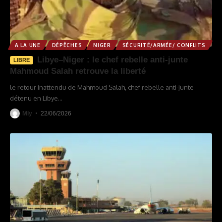
A LA UNE
DÉPÊCHES
NIGER
SÉCURITÉ/ARMÉE/ CONFLITS
Libye–Niger : le chef rebelle anti-junte
LIBRE
Mahmoud Salah retrouve la liberté
le retour inattendu de Mahmoud Salah, chef rebelle anti-junte
détenu en Libye
…
Mly
22/06/2026