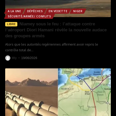
A LA UNE
DÉPÊCHES
EN VEDETTE
NIGER
SÉCURITÉ/ARMÉE/ CONFLITS
Niamey sous le feu : l’attaque contre
LIBRE
l’aéroport Diori Hamani révèle la nouvelle audace
des groupes armés
Alors que les autorités nigériennes affirment avoir repris le
contrôle total de
…
Mly
19/06/2026