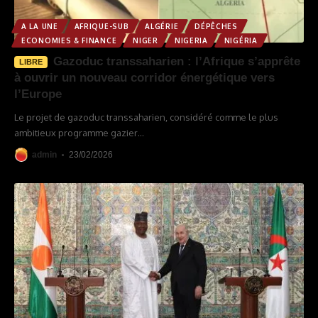
A LA UNE
AFRIQUE-SUB
ALGÉRIE
DÉPÊCHES
ECONOMIES & FINANCE
NIGER
NIGERIA
NIGÉRIA
Gazoduc transsaharien : l’Afrique s’apprête
LIBRE
à ouvrir un nouveau corridor énergétique vers
l’Europe
Le projet de gazoduc transsaharien, considéré comme le plus
ambitieux programme gazier
…
admin
23/02/2026