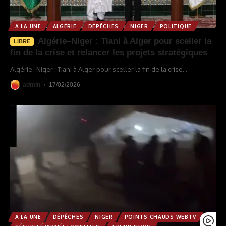
A LA UNE
ALGÉRIE
DÉPÊCHES
NIGER
POLITIQUE
Algérie–Niger : Tiani à Alger pour sceller la
LIBRE
fin de la crise et relancer les projets stratégiques
Algérie–Niger : Tiani à Alger pour sceller la fin de la crise
…
admin
17/02/2026
A LA UNE
DÉPÊCHES
NIGER
POINTS CHAUDS WEBTV