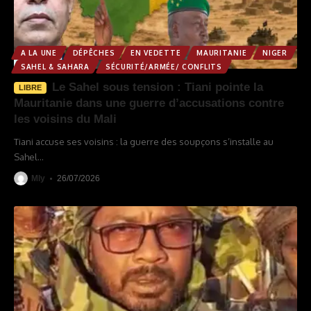
A LA UNE
DÉPÊCHES
EN VEDETTE
MAURITANIE
NIGER
SAHEL & SAHARA
SÉCURITÉ/ARMÉE/ CONFLITS
Le Sahel sous tension : Tiani pointe la
LIBRE
Mauritanie dans une guerre d’accusations contre
les voisins du Mali
Tiani accuse ses voisins : la guerre des soupçons s’installe au
Sahel
…
Mly
26/07/2026