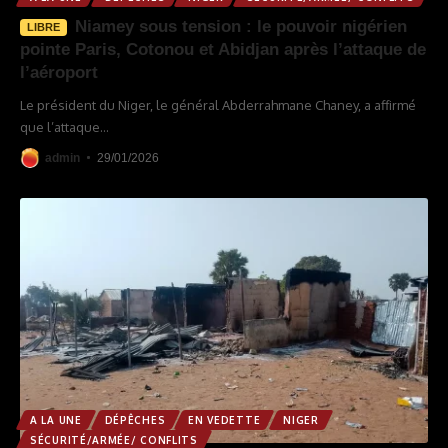
Niamey sous tension : le pouvoir nigérien
LIBRE
pointe Paris, Cotonou et Abidjan après l’attaque de
l’aéroport
Le président du Niger, le général Abderrahmane Chaney, a affirmé
que l’attaque
…
admin
29/01/2026
A LA UNE
DÉPÊCHES
EN VEDETTE
NIGER
SÉCURITÉ/ARMÉE/ CONFLITS