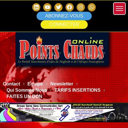
ABONNEZ-VOUS
CONNECTER
Contact
Equipe
Newsletter
Qui Sommes Nous
TARIFS INSERTIONS
FAITES UN DON