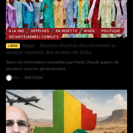
A LA UNE
DÉPÊCHES
EN VEDETTE
NIGER
POLITIQUE
SÉCURITÉ/ARMÉE/ CONFLITS
Niger : Niamey réactive discrètement le
LIBRE
dossier explosif des Arabes de Diffa
Selon les informations recueillies par Points Chauds auprès de
plusieurs sources généralement
…
Mly
30/07/2026