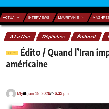
ACTUA
INTERVIEWS
MAURITANIE
MAGHRE
A La Une
,
Dépêches
,
Éditorial
,
Édito / Quand l’Iran im
LIBRE
américaine
Mly
juin 18, 2026
6:33 pm