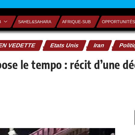
B
SAHEL&SAHARA
AFRIQUE-SUB
OPPORTUNITÉS
EN VEDETTE
,
Etats Unis
,
Iran
,
Polit
pose le tempo : récit d’une d