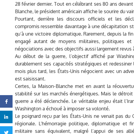
28 février dernier. Tout en célébrant ses 80 ans devant
Blanche, le président américain affiche le sourire du vai
Pourtant, derrière les discours officiels et les dé
compromis ressemble davantage à une décapitation str
qu’à une victoire diplomatique. Rarement, depuis la f
engagé autant de moyens militaires, politiques et 
négociations avec des objectifs aussi largement revus à
Au début de la guerre, l’objectif affiché par Washingto
durablement ses capacités stratégiques et redessiner le
mois plus tard, les États-Unis négocient avec un advers
est saisissant.
Certes, la Maison-Blanche met en avant la réouvertur
stabilité sur les marchés énergétiques. Mais le détroit
guerre a été déclenchée. Le véritable enjeu était l’Ir
Facebook
Washington a échoué à imposer sa volonté.
Le poignard reçu par les États-Unis ne venait pas du G
Linkedin
régionale. L’hémorragie politique, diplomatique et f
militaire sans équivalent, malgré l’appui de ses 
Twitter