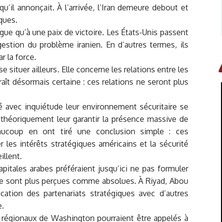
u’il annonçait. À l’arrivée, l’Iran demeure debout et
ques.
gue qu’à une paix de victoire. Les États-Unis passent
estion du problème iranien. En d’autres termes, ils
r la force.
e situer ailleurs. Elle concerne les relations entre les
aît désormais certaine : ces relations ne seront plus
é avec inquiétude leur environnement sécuritaire se
t théoriquement leur garantir la présence massive de
Beaucoup en ont tiré une conclusion simple : ces
 les intérêts stratégiques américains et la sécurité
illent.
apitales arabes préféraient jusqu’ici ne pas formuler
 ne sont plus perçues comme absolues. À Riyad, Abou
ation des partenariats stratégiques avec d’autres
e.
és régionaux de Washington pourraient être appelés à