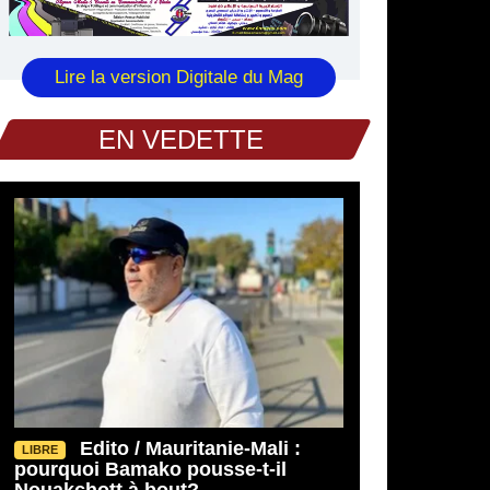
Lire la version Digitale du Mag
EN VEDETTE
Edito / Mauritanie-Mali :
LIBRE
pourquoi Bamako pousse-t-il
Nouakchott à bout?