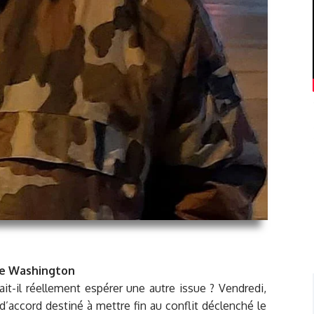
 de Washington
it-il réellement espérer une autre issue ? Vendredi,
’accord destiné à mettre fin au conflit déclenché le