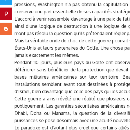
pressions, Washington n’a pas obtenu la capitulation q
conserve une part essentielle de ses capacités stratégi
Pinterest
L’accord à venir ressemble davantage à une paix de fati
ainsi d’une logique de destruction à une logique de g
Blogger
n’ont pas résolu la question qu’ils prétendaient régler pa
Mais la véritable onde de choc de cette guerre pourrait s
États-Unis et leurs partenaires du Golfe. Une chose par
jamais exactement les mêmes.
Pendant 110 jours, plusieurs pays du Golfe ont observ
détériorer sans bénéficier de la protection que devai
bases militaires américaines sur leur territoire. 
installations semblent avant tout destinées à protéger
d’Israël, bien davantage que celle des pays qui les accue
Cette guerre a ainsi révélé une réalité que plusieurs c
publiquement. Les garanties sécuritaires américaines
Dhabi, Doha ou Manama, la question de la diversific
puissances se pose désormais avec une acuité nouvell
Le paradoxe est d’autant plus cruel que certains alli