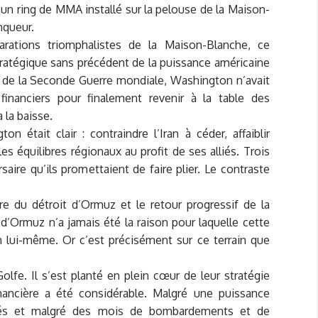
 un ring de MMA installé sur la pelouse de la Maison-
nqueur.
clarations triomphalistes de la Maison-Blanche, ce
atégique sans précédent de la puissance américaine
in de la Seconde Guerre mondiale, Washington n’avait
financiers pour finalement revenir à la table des
 la baisse.
n était clair : contraindre l’Iran à céder, affaiblir
s équilibres régionaux au profit de ses alliés. Trois
aire qu’ils promettaient de faire plier. Le contraste
e du détroit d’Ormuz et le retour progressif de la
 d’Ormuz n’a jamais été la raison pour laquelle cette
an lui-même. Or c’est précisément sur ce terrain que
olfe. Il s’est planté en plein cœur de leur stratégie
inancière a été considérable. Malgré une puissance
alliés et malgré des mois de bombardements et de