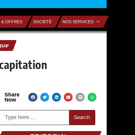
 & OFFRES
SOCIETÉ
NOS SERVICES
ique
écapitation
Share
Now
Search