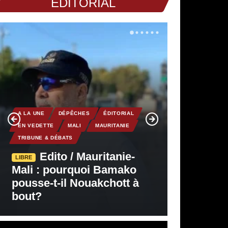
EDITORIAL
A LA UNE
DÉPÊCHES
ÉDITORIAL
EN VEDETTE
MALI
MAURITANIE
TRIBUNE & DÉBATS
Edito / Mauritanie-
LIBRE
Mali : pourquoi Bamako
pousse-t-il Nouakchott à
bout?