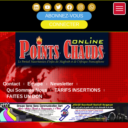
ABONNEZ-VOUS
CONNECTER
Contact
Equipe
Newsletter
Qui Sommes Nous
TARIFS INSERTIONS
FAITES UN DON