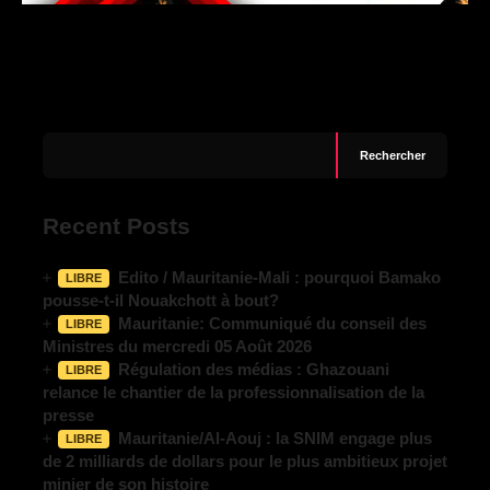
Rechercher
Recent Posts
Edito / Mauritanie-Mali : pourquoi Bamako
LIBRE
pousse-t-il Nouakchott à bout?
Mauritanie: Communiqué du conseil des
LIBRE
Ministres du mercredi 05 Août 2026
Régulation des médias : Ghazouani
LIBRE
relance le chantier de la professionnalisation de la
presse
Mauritanie/Al-Aouj : la SNIM engage plus
LIBRE
de 2 milliards de dollars pour le plus ambitieux projet
minier de son histoire