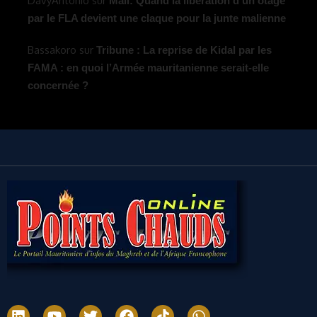
DavyAntonio
sur
Mali: Quand la libération d’un otage
par le FLA devient une claque pour la junte malienne
Bassakoro
sur
Tribune : La reprise de Kidal par les
FAMA : en quoi l’Armée mauritanienne serait-elle
concernée ?