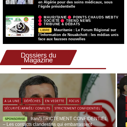
en Algérie pour des soins médicaux, sous
l’égide présidentielle
MAURITANIE
POINTS CHAUDS WEBTV
SOCIÉTÉ
TREND NEWS
TRIBUNE & DÉBATS
Mauritanie : Le Forum Régional sur
LIBRE
l’Information de Nouakchott : les médias unis
face aux fausses nouvelles
Dossiers du
Magazine
A LA UNE
DÉPÊCHES
EN VEDETTE
FOCUS
SÉCURITÉ/ARMÉE/ CONFLITS
STRICTEMENT CONFIDENTIEL
Iran/STRICTEMENT CONFIDENTIEL
SPONSORISE
– Les contacts clandestins qui embarrassent