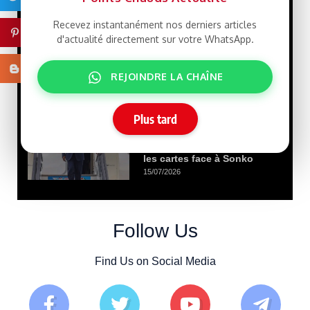
porte de Gaza.
Recevez instantanément nos derniers articles
29/07/2026
Pinterest
d'actualité directement sur votre WhatsApp.
Que veut le
LIBRE
Blogger
REJOINDRE LA CHAÎNE
Président Ghazwani?
21/07/2026
Plus tard
Macky Sall défie
LIBRE
Dakar : un retour qui rebat
les cartes face à Sonko
15/07/2026
Follow Us
Find Us on Social Media