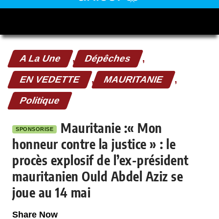
A La Une
,
Dépêches
,
EN VEDETTE
,
MAURITANIE
,
Politique
Mauritanie :« Mon
SPONSORISE
honneur contre la justice » : le
procès explosif de l’ex-président
mauritanien Ould Abdel Aziz se
joue au 14 mai
Share Now