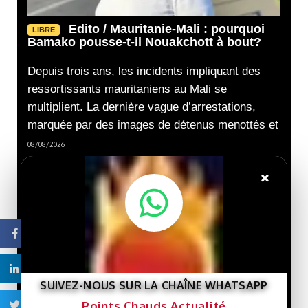
Edito / Mauritanie-Mali : pourquoi
LIBRE
Bamako pousse-t-il Nouakchott à bout?
Depuis trois ans, les incidents impliquant des
ressortissants mauritaniens au Mali se
multiplient. La dernière vague d’arrestations,
marquée par des images de détenus menottés et
08/08/2026
Les erreurs
LIBRE
×
malheureuses de mon ami
Cheikh Tidiane GADIO Par
Gourmo Abdoul LO
02/08/2026
Facebook
Nouveau livre :
LIBRE
Linkedin
« Gaza et le destin de la
Palestine »… Une lecture
SUIVEZ-NOUS SUR LA CHAÎNE WHATSAPP
de l’histoire de la cause
Points Chauds Actualité
Twitter
palestinienne depuis la