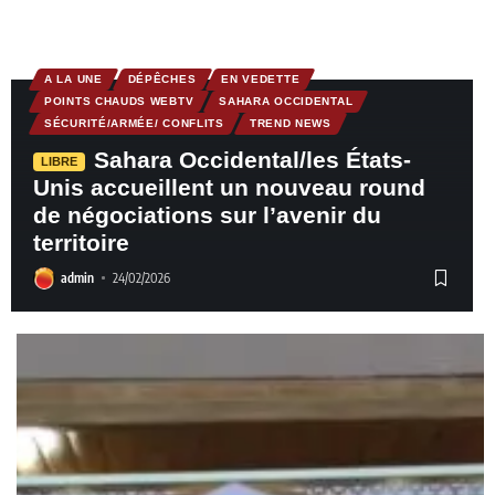
A LA UNE
DÉPÊCHES
EN VEDETTE
POINTS CHAUDS WEBTV
SAHARA OCCIDENTAL
SÉCURITÉ/ARMÉE/ CONFLITS
TREND NEWS
Sahara Occidental/les États-
LIBRE
Unis accueillent un nouveau round
de négociations sur l’avenir du
territoire
admin
24/02/2026