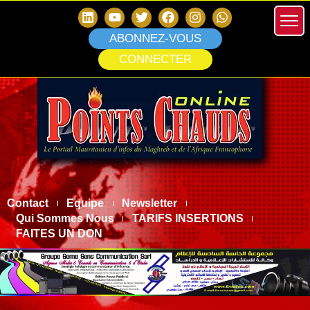
ABONNEZ-VOUS
CONNECTER
Contact
Equipe
Newsletter
Qui Sommes Nous
TARIFS INSERTIONS
FAITES UN DON