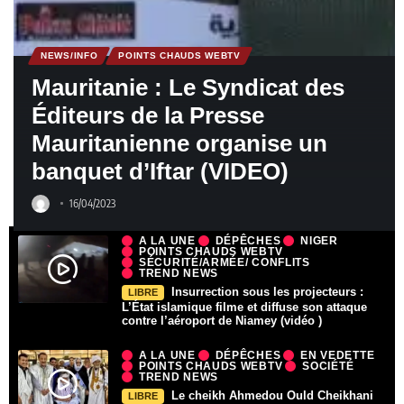
NEWS/INFO
POINTS CHAUDS WEBTV
Mauritanie : Le Syndicat des
Éditeurs de la Presse
Mauritanienne organise un
banquet d’Iftar (VIDEO)
16/04/2023
A LA UNE
DÉPÊCHES
NIGER
POINTS CHAUDS WEBTV
SÉCURITÉ/ARMÉE/ CONFLITS
TREND NEWS
Insurrection sous les projecteurs :
LIBRE
L’État islamique filme et diffuse son attaque
contre l’aéroport de Niamey (vidéo )
A LA UNE
DÉPÊCHES
EN VEDETTE
POINTS CHAUDS WEBTV
SOCIÉTÉ
TREND NEWS
Le cheikh Ahmedou Ould Cheikhani
LIBRE