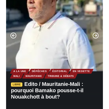
A LA UNE
DÉPÊCHES
ÉDITORIAL
EN VEDETTE
MALI
MAURITANIE
TRIBUNE & DÉBATS
Edito / Mauritanie-Mali :
LIBRE
pourquoi Bamako pousse-t-il
Nouakchott à bout?