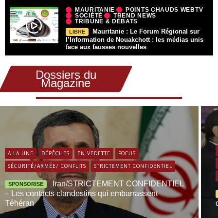
MAURITANIE
POINTS CHAUDS WEBTV
SOCIÉTÉ
TREND NEWS
TRIBUNE & DÉBATS
Mauritanie : Le Forum Régional sur
LIBRE
l’Information de Nouakchott : les médias unis
face aux fausses nouvelles
Dossiers du
Magazine
A LA UNE
DÉPÊCHES
EN VEDETTE
FOCUS
SÉCURITÉ/ARMÉE/ CONFLITS
STRICTEMENT CONFIDENTIEL
Iran/STRICTEMENT CONFIDENTIEL
SPONSORISE
– Les contacts clandestins qui embarrassent
Téhéran