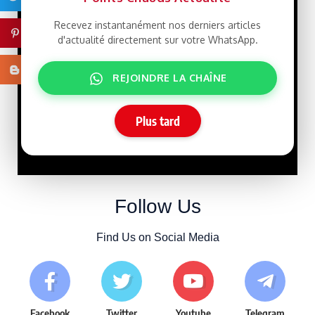
Recevez instantanément nos derniers articles
Pinterest
Que veut le
d'actualité directement sur votre WhatsApp.
LIBRE
Président Ghazwani?
21/07/2026
Blogger
REJOINDRE LA CHAÎNE
Macky Sall défie
LIBRE
Plus tard
Dakar : un retour qui rebat
les cartes face à Sonko
15/07/2026
Follow Us
Find Us on Social Media
Facebook
Twitter
Youtube
Telegram