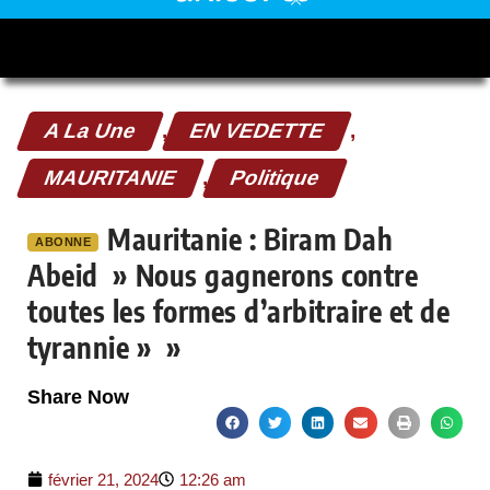
A La Une
,
EN VEDETTE
,
MAURITANIE
,
Politique
Mauritanie : Biram Dah
ABONNE
Abeid » Nous gagnerons contre
toutes les formes d’arbitraire et de
tyrannie » »
Share Now
février 21, 2024
12:26 am