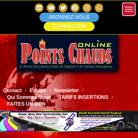
ABONNEZ-VOUS
CONNECTER
Contact
Equipe
Newsletter
Qui Sommes Nous
TARIFS INSERTIONS
FAITES UN DON