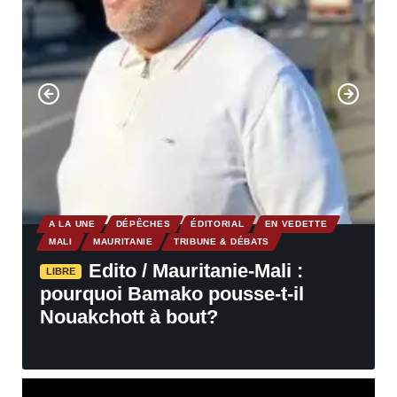
A LA UNE
DÉPÊCHES
ÉDITORIAL
EN VEDETTE
MALI
MAURITANIE
TRIBUNE & DÉBATS
Edito / Mauritanie-Mali :
LIBRE
pourquoi Bamako pousse-t-il
Nouakchott à bout?