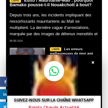
Edito / Mauritanie-Mali : pourquoi
LIBRE
Bamako pousse-t-il Nouakchott à bout?
Depuis trois ans, les incidents impliquant des
ressortissants mauritaniens au Mali se
multiplient. La dernière vague d’arrestations,
marquée par des images de détenus menottés et
08/08/2026
Les erreurs
LIBRE
malheureuses de mon ami
Cheikh Tidiane GADIO Par
×
Gourmo Abdoul LO
02/08/2026
Nouveau livre :
LIBRE
Facebook
« Gaza et le destin de la
Palestine »… Une lecture
de l’histoire de la cause
Linkedin
palestinienne depuis la
SUIVEZ-NOUS SUR LA CHAÎNE WHATSAPP
porte de Gaza.
Points Chauds Actualité
29/07/2026
Twitter