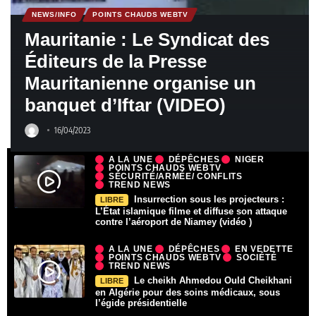
NEWS/INFO
POINTS CHAUDS WEBTV
Mauritanie : Le Syndicat des
Éditeurs de la Presse
Mauritanienne organise un
banquet d’Iftar (VIDEO)
16/04/2023
A LA UNE
DÉPÊCHES
NIGER
POINTS CHAUDS WEBTV
SÉCURITÉ/ARMÉE/ CONFLITS
TREND NEWS
Insurrection sous les projecteurs :
LIBRE
L’État islamique filme et diffuse son attaque
contre l’aéroport de Niamey (vidéo )
A LA UNE
DÉPÊCHES
EN VEDETTE
POINTS CHAUDS WEBTV
SOCIÉTÉ
TREND NEWS
Le cheikh Ahmedou Ould Cheikhani
LIBRE
en Algérie pour des soins médicaux, sous
l’égide présidentielle