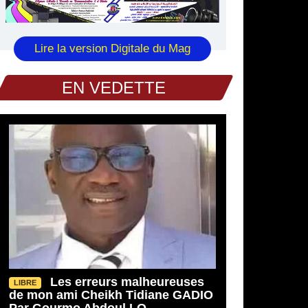
Lire la version Digitale du Mag
EN VEDETTE
Les erreurs malheureuses
LIBRE
de mon ami Cheikh Tidiane GADIO
Par Gourmo Abdoul LO