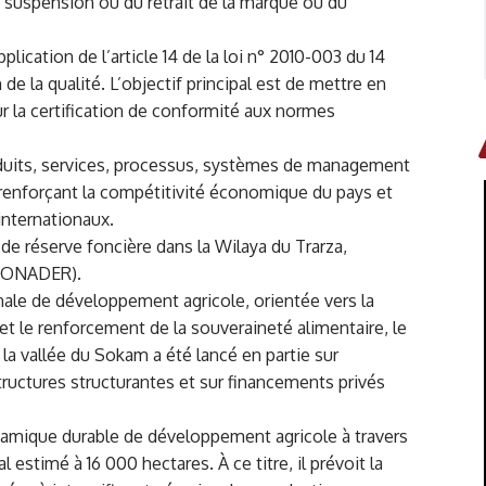
de suspension ou du retrait de la marque ou du
plication de l’article 14 de la loi n° 2010-003 du 14
 de la qualité. L’objectif principal est de mettre en
our la certification de conformité aux normes
roduits, services, processus, systèmes de management
renforçant la compétitivité économique du pays et
nternationaux.
 de réserve foncière dans la Wilaya du Trarza,
(SONADER).
nale de développement agricole, orientée vers la
 et le renforcement de la souveraineté alimentaire, le
la vallée du Sokam a été lancé en partie sur
tructures structurantes et sur financements privés
ynamique durable de développement agricole à travers
estimé à 16 000 hectares. À ce titre, il prévoit la