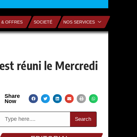
 & OFFRES
SOCIETÉ
NOS SERVICES
est réuni le Mercredi
Share
Now
Search