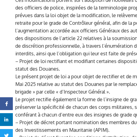
Ces modifications portent sur l’adoption de nouvelles
des officiers de police, inspirées de la terminologie pr
prévues dans la loi objet de la modification, le relèvem
retraite pour le grade de Contrôleur général, afin de la po
l’augmentation accordée aux officiers Généraux des autre
des dispositions de l’article 22 relatives à la soumissio
de discrétion professionnelle, à travers l’énumération 
interdits, ainsi que l’obligation qui leur est faite de pré
– Projet de loi rectifiant et modifiant certaines disposit
statut des Douanes.
Le présent projet de loi a pour objet de rectifier et de m
Mai 2025 relative au statut des Douanes par le remplac
brigade » par celle « d’Inspecteur Général ».
Le projet rectifie également la forme de l’insigne de g
Facebook
préserver la spécificité de chacun des corps militaires, 
conférant à chacun d’entre eux des insignes de grade qu
Linkedin
– Projet de décret portant nomination des membres du
des Investissements en Mauritanie (APIM).
Twitter