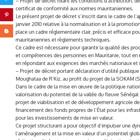
– Projet de décret fixant les conditions d’attribution, 
certificat de conformité aux normes mauritaniennes.
Pinterest
Le présent projet de décret s’inscrit dans le cadre de l’ap
janvier 2010 relative à la normalisation et à la promotion
Blogger
place un cadre réglementaire clair, précis et efficace p
mauritaniennes et règlements techniques.
Ce cadre est nécessaire pour garantir la qualité des p
et compétences des personnes en Mauritanie, tout en 
en répondant aux exigences des marchés nationaux et i
– Projet de décret portant déclaration d’utilité publique
Moughataa de R’Kiz, au profit du projet de la SOKAM 
Dans le cadre de la mise en œuvre de la politique natio
valorisation du potentiel de la vallée du fleuve Sénégal
projet de viabilisation et de développement agricole de 
financement des fonds propres de l’État pour les infras
pour les investissements de mise en valeur.
Ce projet structurant a pour objectif d’impulser une d
l’aménagement et la mise en valeur d’un potentiel global 