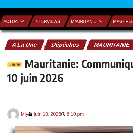
ACTUA
INTERVIEWS
MAURITANIE
MAGHRE
A La Une
,
Dépêches
,
MAURITANIE
Mauritanie: Communiqué
LIBRE
10 juin 2026
Mly
juin 10, 2026
6:10 pm