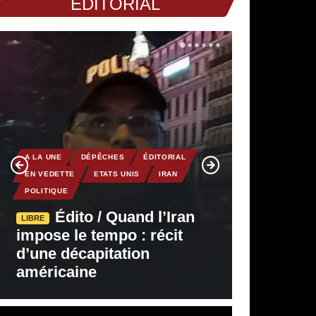
EDITORIAL
A LA UNE
DÉPÊCHES
ÉDITORIAL
EN VEDETTE
ETATS UNIS
IRAN
POLITIQUE
Édito / Quand l’Iran
LIBRE
impose le tempo : récit
d’une décapitation
américaine