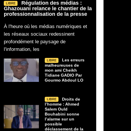
Régulation des médias :
LIBRE
Ghazouani relance le chantier de la
Ahmed Salem Ould Bouhabini alerte
Au-delà du cérémonial
professionnalisation de la presse
sur le risque de déclassement
la réception organisée 
À l'heure où les médias numériques et
les réseaux sociaux redessinent
profondément le paysage de
l'information, les
Les erreurs
LIBRE
malheureuses de
mon ami Cheikh
Tidiane GADIO Par
Gourmo Abdoul LO
Droits de
LIBRE
l’homme : Ahmed
Salem Ould
Bouhabini sonne
l’alarme sur un
possible
déclassement de la