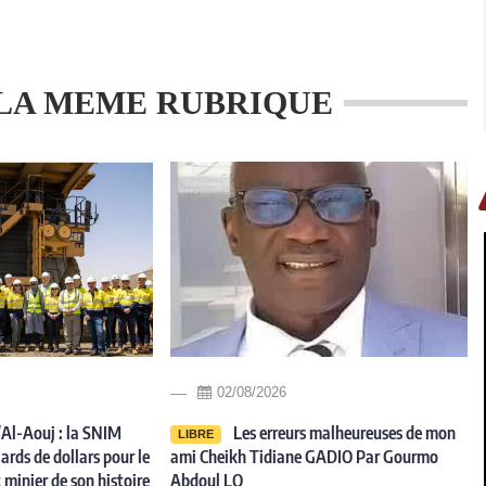
LA MEME RUBRIQUE
02/08/2026
Al-Aouj : la SNIM
Les erreurs malheureuses de mon
LIBRE
ards de dollars pour le
ami Cheikh Tidiane GADIO Par Gourmo
 minier de son histoire
Abdoul LO