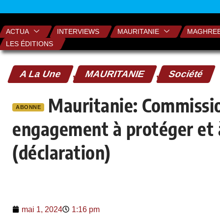
ACTUA
INTERVIEWS
MAURITANIE
MAGHRE
LES ÉDITIONS
A La Une
,
MAURITANIE
,
Société
Mauritanie: Commissio
ABONNE
engagement à protéger et à
(déclaration)
mai 1, 2024
1:16 pm