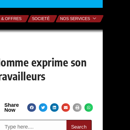
 & OFFRES
SOCIETÉ
NOS SERVICES
’Homme exprime son
availleurs
Share
Now
Search