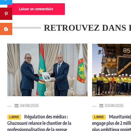
Pinterest
RETROUVEZ DANS 
Blogger
04/08/2026
03/08/2026
Régulation des médias :
Mauritanie/
LIBRE
LIBRE
Ghazouani relance le chantier de la
engage plus de 2 milli
professionnalisation de la presse
plus ambitieux projet