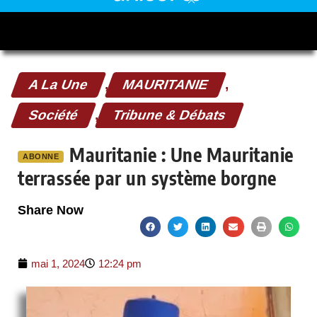
A La Une
,
MAURITANIE
,
Société
,
Tribune & Débats
Mauritanie : Une Mauritanie
ABONNE
terrassée par un système borgne
Share Now
mai 1, 2024
12:24 pm