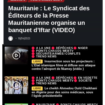
Mauritanie : Le Syndicat des
Éditeurs de la Presse
Mauritanienne organise un
banquet d’Iftar (VIDEO)
16/04/2023
A LA UNE
DÉPÊCHES
NIGER
POINTS CHAUDS WEBTV
SÉCURITÉ/ARMÉE/ CONFLITS
TREND NEWS
Insurrection sous les projecteurs :
LIBRE
L’État islamique filme et diffuse son attaque
contre l’aéroport de Niamey (vidéo )
A LA UNE
DÉPÊCHES
EN VEDETTE
POINTS CHAUDS WEBTV
SOCIÉTÉ
TREND NEWS
Le cheikh Ahmedou Ould Cheikhani
LIBRE
en Algérie pour des soins médicaux, sous
l’égide présidentielle
MAURITANIE
POINTS CHAUDS WEBTV