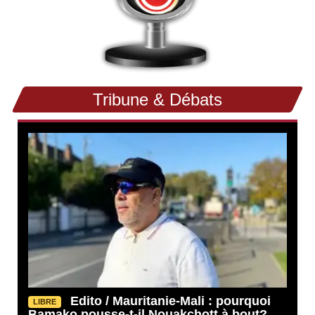
Tribune & Débats
Edito / Mauritanie-Mali : pourquoi
LIBRE
Bamako pousse-t-il Nouakchott à bout?