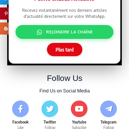
Que veut le
Recevez instantanément nos derniers articles
LIBRE
Pinterest
Président Ghazwani?
d'actualité directement sur votre WhatsApp.
21/07/2026
Blogger
REJOINDRE LA CHAÎNE
Macky Sall défie
LIBRE
Dakar : un retour qui rebat
les cartes face à Sonko
Plus tard
15/07/2026
Follow Us
Find Us on Social Media
Facebook
Twitter
Youtube
Telegram
Like
Follow
Subscribe
Follow