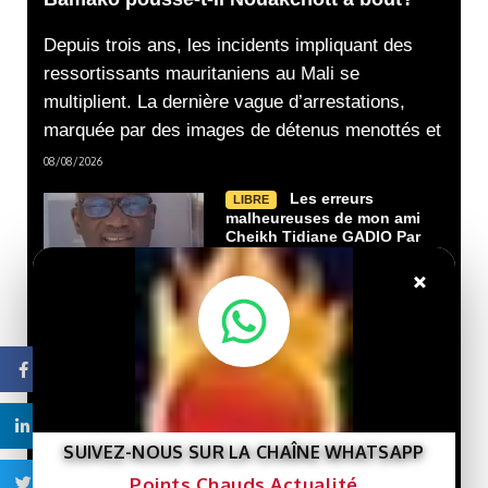
Depuis trois ans, les incidents impliquant des
ressortissants mauritaniens au Mali se
multiplient. La dernière vague d’arrestations,
marquée par des images de détenus menottés et
08/08/2026
Les erreurs
LIBRE
malheureuses de mon ami
Cheikh Tidiane GADIO Par
Gourmo Abdoul LO
×
02/08/2026
Nouveau livre :
LIBRE
« Gaza et le destin de la
Facebook
Palestine »… Une lecture
de l’histoire de la cause
palestinienne depuis la
Linkedin
porte de Gaza.
SUIVEZ-NOUS SUR LA CHAÎNE WHATSAPP
29/07/2026
Points Chauds Actualité
Twitter