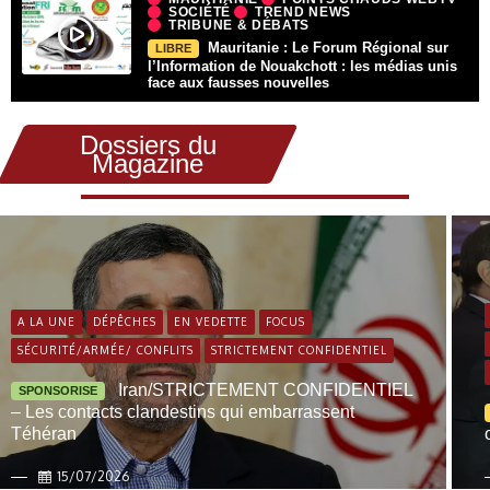
SOCIÉTÉ
TREND NEWS
TRIBUNE & DÉBATS
Mauritanie : Le Forum Régional sur
LIBRE
l’Information de Nouakchott : les médias unis
face aux fausses nouvelles
Dossiers du
Magazine
A LA UNE
DÉPÊCHES
EN VEDETTE
FOCUS
SÉCURITÉ/ARMÉE/ CONFLITS
STRICTEMENT CONFIDENTIEL
Iran/STRICTEMENT CONFIDENTIEL
SPONSORISE
– Les contacts clandestins qui embarrassent
Téhéran
15/07/2026