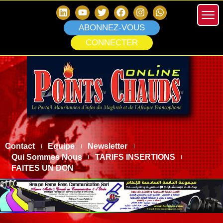
ABONNEZ-VOUS
CONNECTER
Contact
Equipe
Newsletter
Qui Sommes Nous
TARIFS INSERTIONS
FAITES UN DON