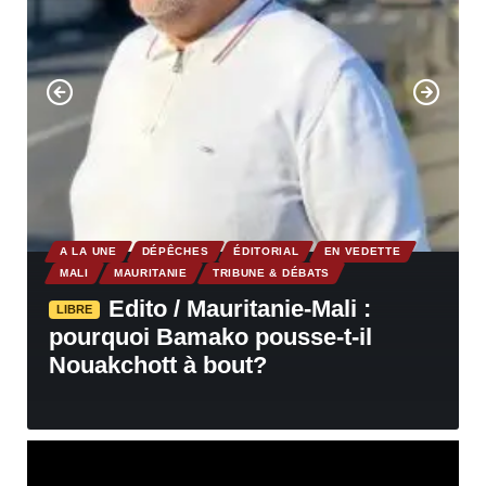
A LA UNE
DÉPÊCHES
ÉDITORIAL
EN VEDETTE
MALI
MAURITANIE
TRIBUNE & DÉBATS
Edito / Mauritanie-Mali :
LIBRE
pourquoi Bamako pousse-t-il
Nouakchott à bout?