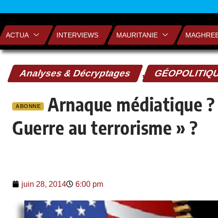
ACTUA
INTERVIEWS
MAURITANIE
MAGHRE
Analyses & Décryptages
,
GÉOPOLITIQ
Arnaque médiatique ? L
ABONNE
Guerre au terrorisme » ?
juin 28, 2014
6:00 pm