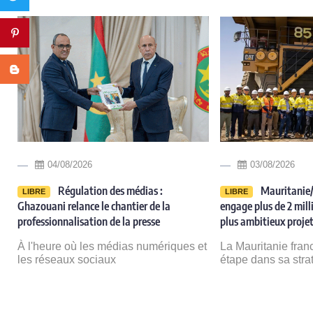
Pinterest
Blogger
04/08/2026
03/08/2026
Régulation des médias :
Mauritanie/
LIBRE
LIBRE
Ghazouani relance le chantier de la
engage plus de 2 milli
professionnalisation de la presse
plus ambitieux projet
e
À l'heure où les médias numériques et
La Mauritanie fran
les réseaux sociaux
étape dans sa stra