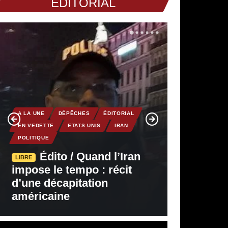
EDITORIAL
A LA UNE
DÉPÊCHES
ÉDITORIAL
EN VEDETTE
ETATS UNIS
IRAN
POLITIQUE
Édito / Quand l’Iran
LIBRE
impose le tempo : récit
d’une décapitation
américaine