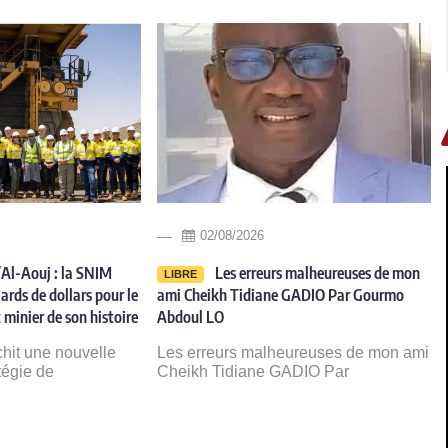
02/08/2026
Al-Aouj : la SNIM
Les erreurs malheureuses de mon
LIBRE
ards de dollars pour le
ami Cheikh Tidiane GADIO Par Gourmo
 minier de son histoire
Abdoul LO
chit une nouvelle
Les erreurs malheureuses de mon ami
tégie de
Cheikh Tidiane GADIO Par