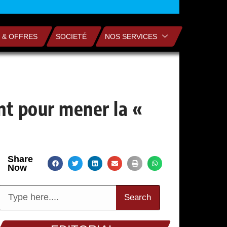
 & OFFRES
SOCIETÉ
NOS SERVICES
nt pour mener la «
Share
Now
Search