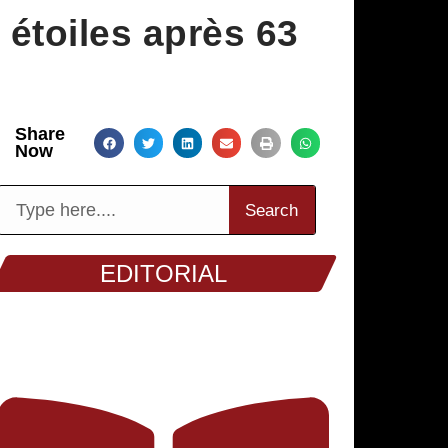
 étoiles après 63
Share
Now
Search
EDITORIAL