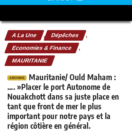
A La Une
,
Dépêches
,
Economies & Finance
,
MAURITANIE
Mauritanie/ Ould Maham :
ABONNE
…. »Placer le port Autonome de
Nouakchott dans sa juste place en
tant que front de mer le plus
important pour notre pays et la
région côtière en général.