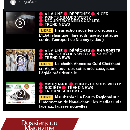
16/04/2023
A LA UNE
DÉPÊCHES
NIGER
POINTS CHAUDS WEBTV
SÉCURITÉ/ARMÉE/ CONFLITS
TREND NEWS
Insurrection sous les projecteurs :
LIBRE
L’État islamique filme et diffuse son attaque
contre l’aéroport de Niamey (vidéo )
A LA UNE
DÉPÊCHES
EN VEDETTE
POINTS CHAUDS WEBTV
SOCIÉTÉ
TREND NEWS
Le cheikh Ahmedou Ould Cheikhani
LIBRE
en Algérie pour des soins médicaux, sous
l’égide présidentielle
MAURITANIE
POINTS CHAUDS WEBTV
SOCIÉTÉ
TREND NEWS
TRIBUNE & DÉBATS
Mauritanie : Le Forum Régional sur
LIBRE
l’Information de Nouakchott : les médias unis
face aux fausses nouvelles
Dossiers du
Magazine