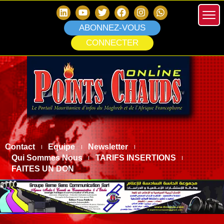
ABONNEZ-VOUS
CONNECTER
Contact
Equipe
Newsletter
Qui Sommes Nous
TARIFS INSERTIONS
FAITES UN DON