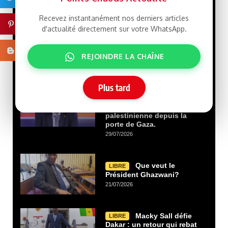
Les erreurs
LIBRE
Recevez instantanément nos derniers articles
malheureuses de mon ami
Pinterest
d'actualité directement sur votre WhatsApp.
Cheikh Tidiane GADIO Par
Gourmo Abdoul LO
02/08/2026
Blogger
REJOINDRE LA CHAÎNE
Nouveau livre :
LIBRE
Plus tard
« Gaza et le destin de la
Palestine »… Une lecture
de l’histoire de la cause
palestinienne depuis la
porte de Gaza.
29/07/2026
Que veut le
LIBRE
Président Ghazwani?
21/07/2026
Macky Sall défie
LIBRE
Dakar : un retour qui rebat