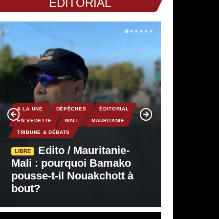
EDITORIAL
A LA UNE
DÉPÊCHES
ÉDITORIAL
EN VEDETTE
MALI
MAURITANIE
TRIBUNE & DÉBATS
Edito / Mauritanie-
LIBRE
Mali : pourquoi Bamako
pousse-t-il Nouakchott à
bout?