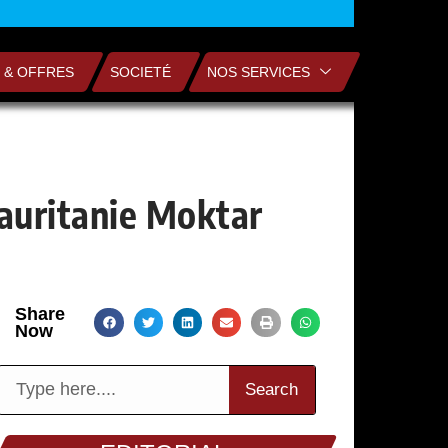
 & OFFRES
SOCIETÉ
NOS SERVICES
Mauritanie Moktar
Share
Now
Search