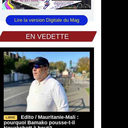
Lire la version Digitale du Mag
EN VEDETTE
Edito / Mauritanie-Mali :
LIBRE
pourquoi Bamako pousse-t-il
Nouakchott à bout?