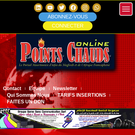
ABONNEZ-VOUS
CONNECTER
Contact
Equipe
Newsletter
Qui Sommes Nous
TARIFS INSERTIONS
FAITES UN DON