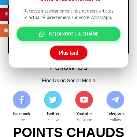
les cartes face à Sonko
Recevez instantanément nos derniers articles
15/07/2026
Pinterest
d'actualité directement sur votre WhatsApp.
Tensions
Blogger
SPONSORISE
REJOINDRE LA CHAÎNE
entre la Chine et Taïwan
10/07/2026
Plus tard
Follow Us
Find Us on Social Media
Facebook
Twitter
Youtube
Telegram
Like
Follow
Subscribe
Follow
POINTS CHAUDS