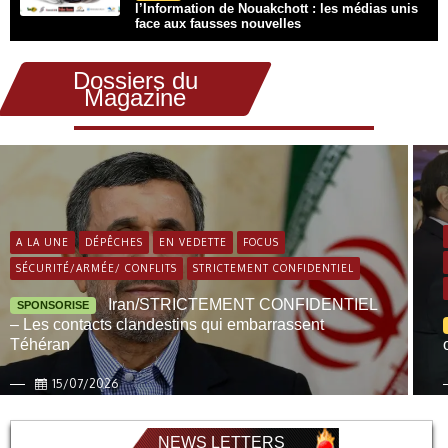
l’Information de Nouakchott : les médias unis
face aux fausses nouvelles
Dossiers du
Magazine
A LA UNE
DÉPÊCHES
EN VEDETTE
FOCUS
SÉCURITÉ/ARMÉE/ CONFLITS
STRICTEMENT CONFIDENTIEL
Iran/STRICTEMENT CONFIDENTIEL
SPONSORISE
– Les contacts clandestins qui embarrassent
Téhéran
15/07/2026
NEWS LETTERS