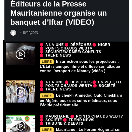
Éditeurs de la Presse
Mauritanienne organise un
banquet d’Iftar (VIDEO)
16/04/2023
A LA UNE
DÉPÊCHES
NIGER
POINTS CHAUDS WEBTV
SÉCURITÉ/ARMÉE/ CONFLITS
TREND NEWS
Insurrection sous les projecteurs :
LIBRE
L’État islamique filme et diffuse son attaque
contre l’aéroport de Niamey (vidéo )
A LA UNE
DÉPÊCHES
EN VEDETTE
POINTS CHAUDS WEBTV
SOCIÉTÉ
TREND NEWS
Le cheikh Ahmedou Ould Cheikhani
LIBRE
en Algérie pour des soins médicaux, sous
l’égide présidentielle
MAURITANIE
POINTS CHAUDS WEBTV
SOCIÉTÉ
TREND NEWS
TRIBUNE & DÉBATS
Mauritanie : Le Forum Régional sur
LIBRE