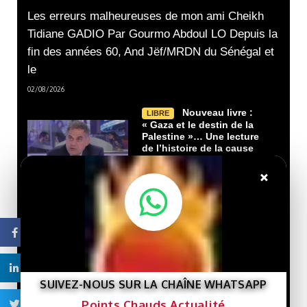
Les erreurs malheureuses de mon ami Cheikh
Tidiane GADIO Par Gourmo Abdoul LO Depuis la
fin des années 60, And Jëf/MRDN du Sénégal et
le
02/08/2026
Nouveau livre :
LIBRE
« Gaza et le destin de la
Palestine »… Une lecture
de l’histoire de la cause
palestinienne depuis la
porte de Gaza.
×
29/07/2026
Que veut le
LIBRE
Facebook
Président Ghazwani?
21/07/2026
Linkedin
SUIVEZ-NOUS SUR LA CHAÎNE WHATSAPP
Macky Sall défie
LIBRE
Points Chauds Actualité
Twitter
Dakar : un retour qui rebat