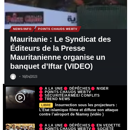
NEWS/INFO
POINTS CHAUDS WEBTV
Mauritanie : Le Syndicat des
Éditeurs de la Presse
Mauritanienne organise un
banquet d’Iftar (VIDEO)
16/04/2023
A LA UNE
DÉPÊCHES
NIGER
POINTS CHAUDS WEBTV
SÉCURITÉ/ARMÉE/ CONFLITS
TREND NEWS
Insurrection sous les projecteurs :
LIBRE
L’État islamique filme et diffuse son attaque
contre l’aéroport de Niamey (vidéo )
A LA UNE
DÉPÊCHES
EN VEDETTE
POINTS CHAUDS WEBTV
SOCIÉTÉ