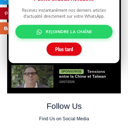
Recevez instantanément nos derniers articles
Que veut le
LIBRE
Pinterest
Président Ghazwani?
d'actualité directement sur votre WhatsApp.
21/07/2026
Blogger
REJOINDRE LA CHAÎNE
Macky Sall défie
LIBRE
Dakar : un retour qui rebat
les cartes face à Sonko
Plus tard
15/07/2026
Tensions
SPONSORISE
entre la Chine et Taïwan
10/07/2026
Follow Us
Find Us on Social Media