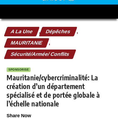
A La Une
,
Dépêches
,
MAURITANIE
,
Sécurité/Armée/ Conflits
SPONSORISE
Mauritanie/cybercriminalité: La
création d’un département
spécialisé et de portée globale à
l’échelle nationale
Share Now