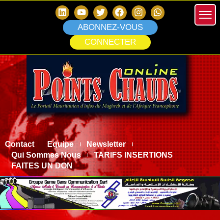
ABONNEZ-VOUS
CONNECTER
Contact
Equipe
Newsletter
Qui Sommes Nous
TARIFS INSERTIONS
FAITES UN DON