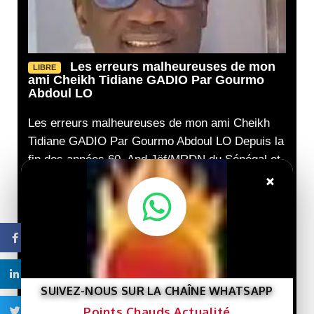
Les erreurs malheureuses de mon
LIBRE
ami Cheikh Tidiane GADIO Par Gourmo
Abdoul LO
Les erreurs malheureuses de mon ami Cheikh
Tidiane GADIO Par Gourmo Abdoul LO Depuis la
fin des années 60, And Jëf/MRDN du Sénégal et
×
le
02/08/2026
Nouveau livre :
LIBRE
« Gaza et le destin de la
Facebook
Palestine »… Une lecture
de l’histoire de la cause
palestinienne depuis la
Linkedin
porte de Gaza.
SUIVEZ-NOUS SUR LA CHAÎNE WHATSAPP
29/07/2026
Points Chauds Actualité
Twitter