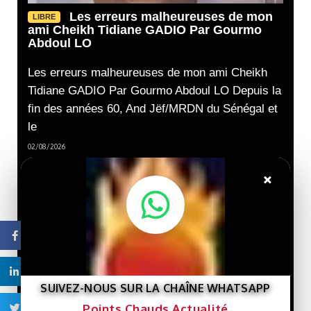
Les erreurs malheureuses de mon
LIBRE
ami Cheikh Tidiane GADIO Par Gourmo
Abdoul LO
Les erreurs malheureuses de mon ami Cheikh
Tidiane GADIO Par Gourmo Abdoul LO Depuis la
fin des années 60, And Jëf/MRDN du Sénégal et
le
02/08/2026
Nouveau livre :
LIBRE
×
« Gaza et le destin de la
Palestine »… Une lecture
de l’histoire de la cause
palestinienne depuis la
porte de Gaza.
Facebook
29/07/2026
Linkedin
Que veut le
SUIVEZ-NOUS SUR LA CHAÎNE WHATSAPP
LIBRE
Président Ghazwani?
Points Chauds Actualité
Twitter