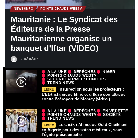
NEWS/INFO
POINTS CHAUDS WEBTV
Mauritanie : Le Syndicat des
Éditeurs de la Presse
Mauritanienne organise un
banquet d’Iftar (VIDEO)
16/04/2023
A LA UNE
DÉPÊCHES
NIGER
POINTS CHAUDS WEBTV
SÉCURITÉ/ARMÉE/ CONFLITS
TREND NEWS
Insurrection sous les projecteurs :
LIBRE
L’État islamique filme et diffuse son attaque
contre l’aéroport de Niamey (vidéo )
A LA UNE
DÉPÊCHES
EN VEDETTE
POINTS CHAUDS WEBTV
SOCIÉTÉ
TREND NEWS
Le cheikh Ahmedou Ould Cheikhani
LIBRE
en Algérie pour des soins médicaux, sous
l’égide présidentielle