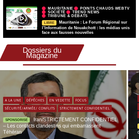
MAURITANIE
POINTS CHAUDS WEBTV
SOCIÉTÉ
TREND NEWS
TRIBUNE & DÉBATS
Mauritanie : Le Forum Régional sur
LIBRE
l’Information de Nouakchott : les médias unis
face aux fausses nouvelles
Dossiers du
Magazine
A LA UNE
DÉPÊCHES
EN VEDETTE
FOCUS
SÉCURITÉ/ARMÉE/ CONFLITS
STRICTEMENT CONFIDENTIEL
Iran/STRICTEMENT CONFIDENTIEL
SPONSORISE
– Les contacts clandestins qui embarrassent
Téhéran