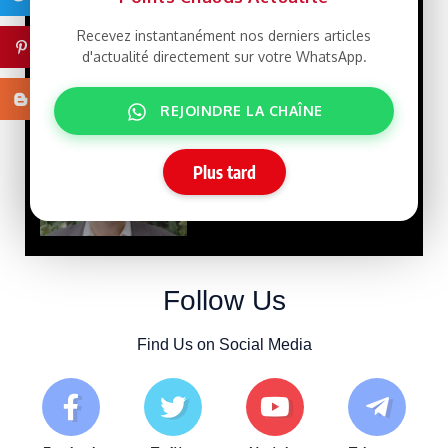
21/07/2026
Recevez instantanément nos derniers articles
Pinterest
d'actualité directement sur votre WhatsApp.
Macky Sall défie
LIBRE
Dakar : un retour qui rebat
les cartes face à Sonko
Blogger
REJOINDRE LA CHAÎNE
15/07/2026
Plus tard
Tensions
SPONSORISE
entre la Chine et Taïwan
10/07/2026
Follow Us
Find Us on Social Media