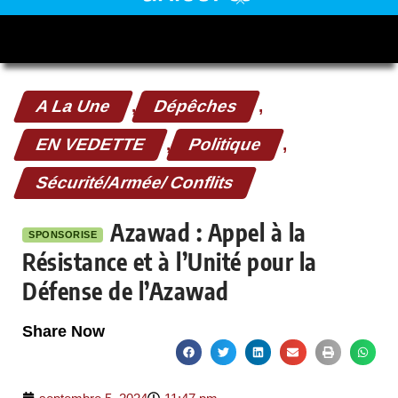
A La Une
,
Dépêches
,
EN VEDETTE
,
Politique
,
Sécurité/Armée/ Conflits
Azawad : Appel à la
SPONSORISE
Résistance et à l’Unité pour la
Défense de l’Azawad
Share Now