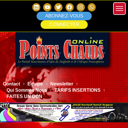
ABONNEZ-VOUS
CONNECTER
Contact
Equipe
Newsletter
Qui Sommes Nous
TARIFS INSERTIONS
FAITES UN DON