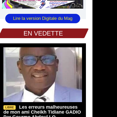
Lire la version Digitale du Mag
EN VEDETTE
Les erreurs malheureuses
LIBRE
de mon ami Cheikh Tidiane GADIO
Par Gourmo Abdoul LO