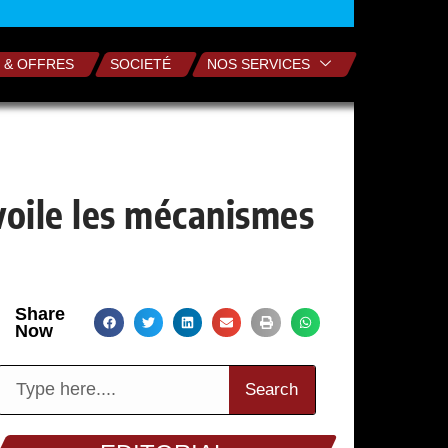
 & OFFRES
SOCIETÉ
NOS SERVICES
voile les mécanismes
Share
Now
Search