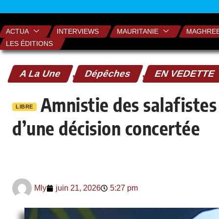
ACTUA
INTERVIEWS
MAURITANIE
MAGHRE
LES ÉDITIONS
A La Une
,
Dépêches
,
EN VEDETTE
Amnistie des salafistes
LIBRE
d’une décision concertée
Mly
juin 21, 2026
5:27 pm