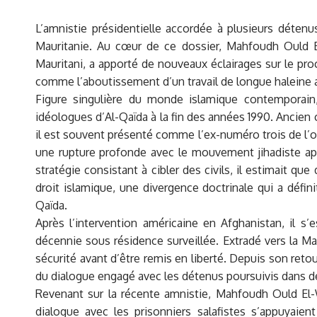
L’amnistie présidentielle accordée à plusieurs détenu
Mauritanie. Au cœur de ce dossier, Mahfoudh Ould 
Mauritani, a apporté de nouveaux éclairages sur le pro
comme l’aboutissement d’un travail de longue haleine as
Figure singulière du monde islamique contemporain
idéologues d’Al-Qaïda à la fin des années 1990. Ancien 
il est souvent présenté comme l’ex-numéro trois de l’o
une rupture profonde avec le mouvement jihadiste apr
stratégie consistant à cibler des civils, il estimait qu
droit islamique, une divergence doctrinale qui a défini
Qaïda.
Après l’intervention américaine en Afghanistan, il s’
décennie sous résidence surveillée. Extradé vers la Mau
sécurité avant d’être remis en liberté. Depuis son reto
du dialogue engagé avec les détenus poursuivis dans des
Revenant sur la récente amnistie, Mahfoudh Ould El-
dialogue avec les prisonniers salafistes s’appuyaien