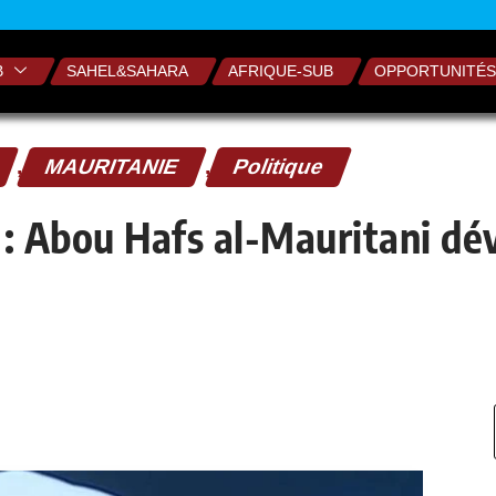
B
SAHEL&SAHARA
AFRIQUE-SUB
OPPORTUNITÉS
,
MAURITANIE
,
Politique
 : Abou Hafs al-Mauritani dé