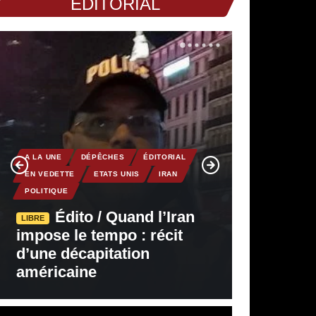
EDITORIAL
A LA UNE
DÉPÊCHES
ÉDITORIAL
EN VEDETTE
ETATS UNIS
IRAN
POLITIQUE
Édito / Quand l’Iran
LIBRE
impose le tempo : récit
d’une décapitation
américaine