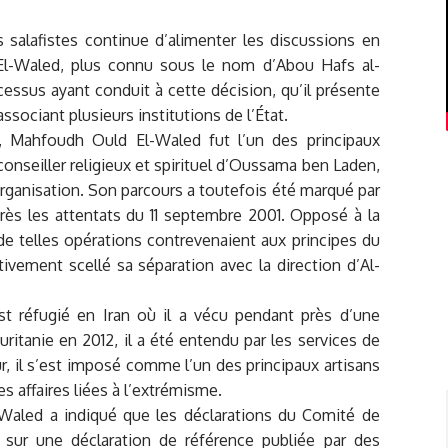
s salafistes continue d’alimenter les discussions en
El-Waled, plus connu sous le nom d’Abou Hafs al-
cessus ayant conduit à cette décision, qu’il présente
sociant plusieurs institutions de l’État.
, Mahfoudh Ould El-Waled fut l’un des principaux
conseiller religieux et spirituel d’Oussama ben Laden,
rganisation. Son parcours a toutefois été marqué par
ès les attentats du 11 septembre 2001. Opposé à la
e de telles opérations contrevenaient aux principes du
tivement scellé sa séparation avec la direction d’Al-
est réfugié en Iran où il a vécu pendant près d’une
ritanie en 2012, il a été entendu par les services de
ur, il s’est imposé comme l’un des principaux artisans
 affaires liées à l’extrémisme.
Waled a indiqué que les déclarations du Comité de
t sur une déclaration de référence publiée par des