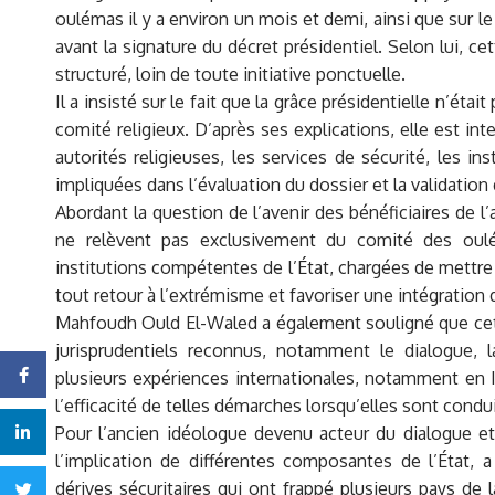
oulémas il y a environ un mois et demi, ainsi que sur l
avant la signature du décret présidentiel. Selon lui, ce
structuré, loin de toute initiative ponctuelle.
Il a insisté sur le fait que la grâce présidentielle n’ét
comité religieux. D’après ses explications, elle est int
autorités religieuses, les services de sécurité, les ins
impliquées dans l’évaluation du dossier et la validation
Abordant la question de l’avenir des bénéficiaires de l’a
ne relèvent pas exclusivement du comité des oulé
institutions compétentes de l’État, chargées de mettr
tout retour à l’extrémisme et favoriser une intégration 
Mahfoudh Ould El-Waled a également souligné que cet
jurisprudentiels reconnus, notamment le dialogue, la
Facebook
plusieurs expériences internationales, notamment en 
l’efficacité de telles démarches lorsqu’elles sont condu
Pour l’ancien idéologue devenu acteur du dialogue et 
Linkedin
l’implication de différentes composantes de l’État, 
dérives sécuritaires qui ont frappé plusieurs pays de
Twitter