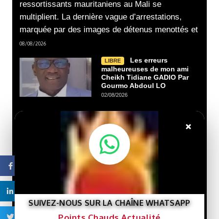
ressortissants mauritaniens au Mali se
multiplient. La dernière vague d’arrestations,
marquée par des images de détenus menottés et
08/08/2026
Les erreurs
LIBRE
malheureuses de mon ami
Cheikh Tidiane GADIO Par
Gourmo Abdoul LO
02/08/2026
×
Nouveau livre :
LIBRE
« Gaza et le destin de la
Palestine »… Une lecture
de l’histoire de la cause
palestinienne depuis la
Facebook
porte de Gaza.
29/07/2026
Linkedin
SUIVEZ-NOUS SUR LA CHAÎNE WHATSAPP
Que veut le
LIBRE
Président Ghazwani?
Points Chauds Actualité
Twitter