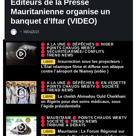
Éditeurs de la Presse
Mauritanienne organise un
banquet d’Iftar (VIDEO)
16/04/2023
A LA UNE
DÉPÊCHES
NIGER
POINTS CHAUDS WEBTV
SÉCURITÉ/ARMÉE/ CONFLITS
TREND NEWS
Insurrection sous les projecteurs :
LIBRE
L’État islamique filme et diffuse son attaque
contre l’aéroport de Niamey (vidéo )
A LA UNE
DÉPÊCHES
EN VEDETTE
POINTS CHAUDS WEBTV
SOCIÉTÉ
TREND NEWS
Le cheikh Ahmedou Ould Cheikhani
LIBRE
en Algérie pour des soins médicaux, sous
l’égide présidentielle
MAURITANIE
POINTS CHAUDS WEBTV
SOCIÉTÉ
TREND NEWS
TRIBUNE & DÉBATS
Mauritanie : Le Forum Régional sur
LIBRE