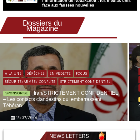
l’Information de Nouakchott : les médias unis
face aux fausses nouvelles
Dossiers du
Magazine
A LA UNE
DÉPÊCHES
EN VEDETTE
FOCUS
SÉCURITÉ/ARMÉE/ CONFLITS
STRICTEMENT CONFIDENTIEL
Iran/STRICTEMENT CONFIDENTIEL
SPONSORISE
– Les contacts clandestins qui embarrassent
Téhéran
15/07/2026
NEWS LETTERS