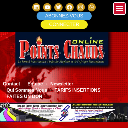
ABONNEZ-VOUS
CONNECTER
Contact
Equipe
Newsletter
Qui Sommes Nous
TARIFS INSERTIONS
FAITES UN DON