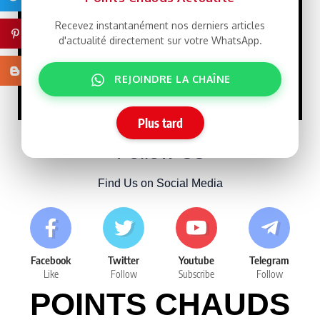
21/07/2026
Recevez instantanément nos derniers articles
Pinterest
d'actualité directement sur votre WhatsApp.
Macky Sall défie
LIBRE
Dakar : un retour qui rebat
Blogger
les cartes face à Sonko
REJOINDRE LA CHAÎNE
15/07/2026
Plus tard
Follow Us
Find Us on Social Media
Facebook
Twitter
Youtube
Telegram
Like
Follow
Subscribe
Follow
POINTS CHAUDS