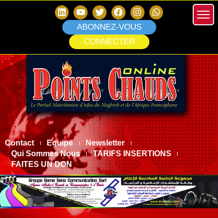
ABONNEZ-VOUS
CONNECTER
Contact
Equipe
Newsletter
Qui Sommes Nous
TARIFS INSERTIONS
FAITES UN DON