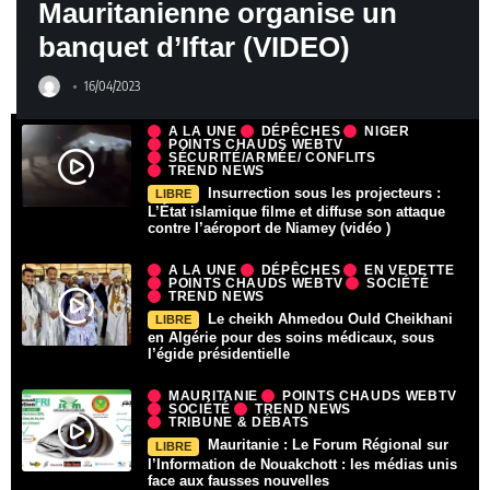
Mauritanienne organise un
banquet d’Iftar (VIDEO)
16/04/2023
A LA UNE
DÉPÊCHES
NIGER
POINTS CHAUDS WEBTV
SÉCURITÉ/ARMÉE/ CONFLITS
TREND NEWS
Insurrection sous les projecteurs :
LIBRE
L’État islamique filme et diffuse son attaque
contre l’aéroport de Niamey (vidéo )
A LA UNE
DÉPÊCHES
EN VEDETTE
POINTS CHAUDS WEBTV
SOCIÉTÉ
TREND NEWS
Le cheikh Ahmedou Ould Cheikhani
LIBRE
en Algérie pour des soins médicaux, sous
l’égide présidentielle
MAURITANIE
POINTS CHAUDS WEBTV
SOCIÉTÉ
TREND NEWS
TRIBUNE & DÉBATS
Mauritanie : Le Forum Régional sur
LIBRE
l’Information de Nouakchott : les médias unis
face aux fausses nouvelles