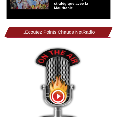
stratégique avec la
Mauritanie
..Ecoutez Points Chauds NetRadio