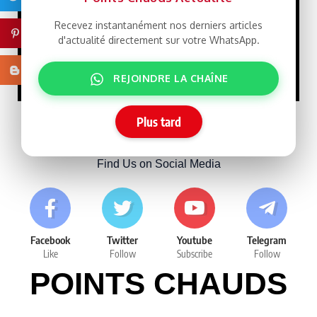
15/07/2026
Recevez instantanément nos derniers articles
Pinterest
d'actualité directement sur votre WhatsApp.
Tensions
SPONSORISE
entre la Chine et Taïwan
Blogger
10/07/2026
REJOINDRE LA CHAÎNE
Plus tard
Follow Us
Find Us on Social Media
Facebook
Twitter
Youtube
Telegram
Like
Follow
Subscribe
Follow
POINTS CHAUDS