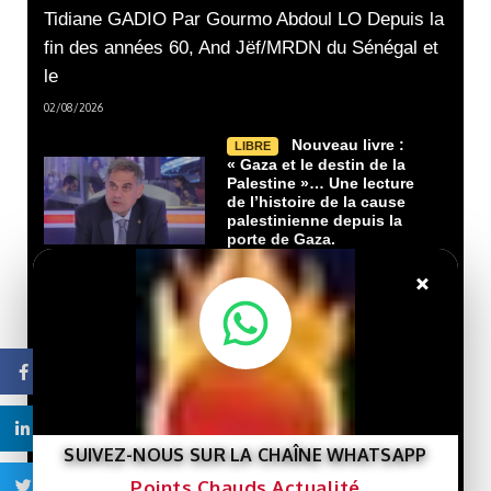
Tidiane GADIO Par Gourmo Abdoul LO Depuis la
fin des années 60, And Jëf/MRDN du Sénégal et
le
02/08/2026
Nouveau livre :
LIBRE
« Gaza et le destin de la
Palestine »… Une lecture
de l’histoire de la cause
palestinienne depuis la
porte de Gaza.
29/07/2026
×
Que veut le
LIBRE
Président Ghazwani?
21/07/2026
Facebook
Linkedin
Macky Sall défie
LIBRE
SUIVEZ-NOUS SUR LA CHAÎNE WHATSAPP
Dakar : un retour qui rebat
les cartes face à Sonko
Points Chauds Actualité
Twitter