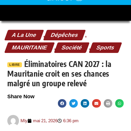
A La Une
,
Dépêches
,
MAURITANIE
,
Société
,
Sports
Éliminatoires CAN 2027 : la
LIBRE
Mauritanie croit en ses chances
malgré un groupe relevé
Share Now
Mly
mai 21, 2026
6:36 pm