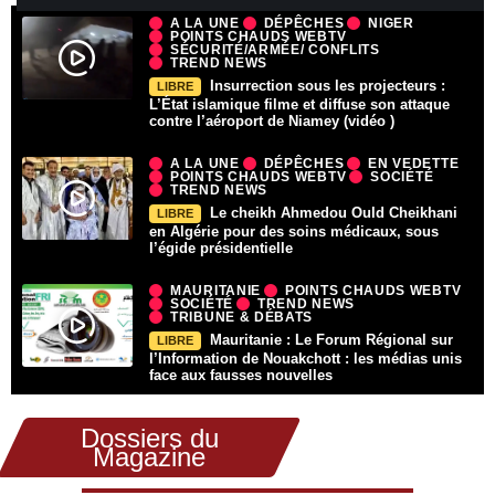
A LA UNE
DÉPÊCHES
NIGER
POINTS CHAUDS WEBTV
SÉCURITÉ/ARMÉE/ CONFLITS
TREND NEWS
Insurrection sous les projecteurs :
LIBRE
L’État islamique filme et diffuse son attaque
contre l’aéroport de Niamey (vidéo )
A LA UNE
DÉPÊCHES
EN VEDETTE
POINTS CHAUDS WEBTV
SOCIÉTÉ
TREND NEWS
Le cheikh Ahmedou Ould Cheikhani
LIBRE
en Algérie pour des soins médicaux, sous
l’égide présidentielle
MAURITANIE
POINTS CHAUDS WEBTV
SOCIÉTÉ
TREND NEWS
TRIBUNE & DÉBATS
Mauritanie : Le Forum Régional sur
LIBRE
l’Information de Nouakchott : les médias unis
face aux fausses nouvelles
Dossiers du
Magazine