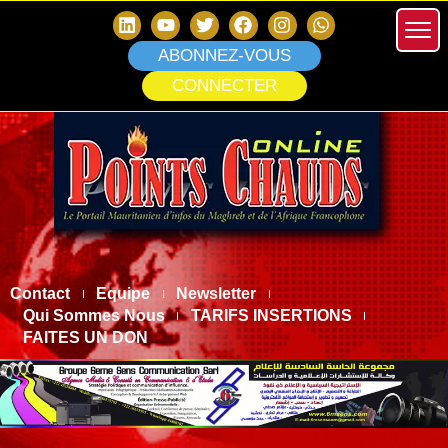
ABONNEZ-VOUS
CONNECTER
Contact
Equipe
Newsletter
Qui Sommes Nous
TARIFS INSERTIONS
FAITES UN DON