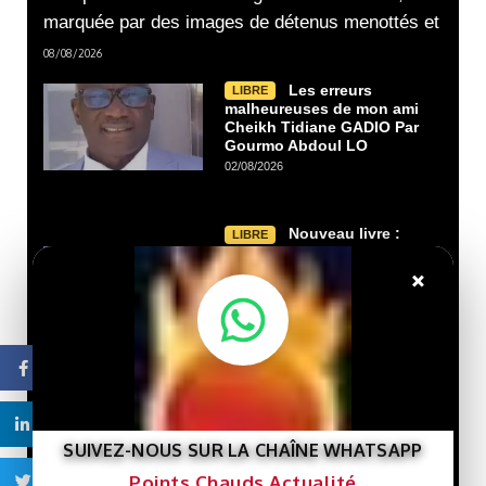
marquée par des images de détenus menottés et
08/08/2026
Les erreurs
LIBRE
malheureuses de mon ami
Cheikh Tidiane GADIO Par
Gourmo Abdoul LO
02/08/2026
Nouveau livre :
LIBRE
« Gaza et le destin de la
×
Palestine »… Une lecture
de l’histoire de la cause
palestinienne depuis la
porte de Gaza.
29/07/2026
Facebook
Que veut le
LIBRE
Linkedin
Président Ghazwani?
SUIVEZ-NOUS SUR LA CHAÎNE WHATSAPP
21/07/2026
Points Chauds Actualité
Twitter