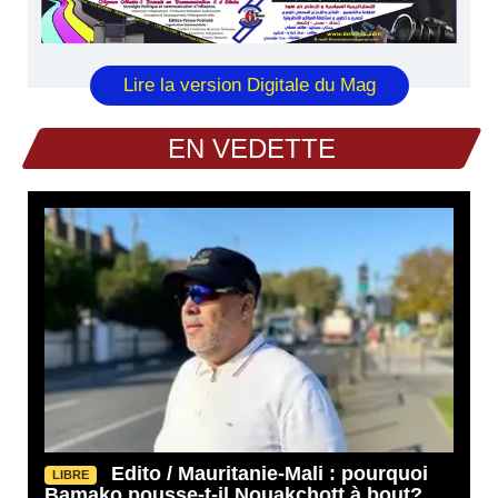
Lire la version Digitale du Mag
EN VEDETTE
Edito / Mauritanie-Mali : pourquoi
LIBRE
Bamako pousse-t-il Nouakchott à bout?