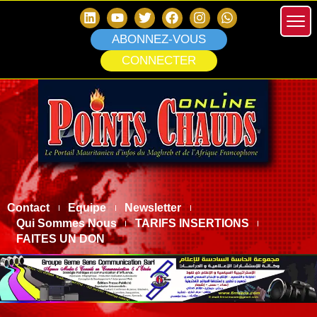
ABONNEZ-VOUS
CONNECTER
Contact
Equipe
Newsletter
Qui Sommes Nous
TARIFS INSERTIONS
FAITES UN DON