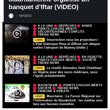
banquet d’Iftar (VIDEO)
16/04/2023
A LA UNE
DÉPÊCHES
NIGER
POINTS CHAUDS WEBTV
SÉCURITÉ/ARMÉE/ CONFLITS
TREND NEWS
Insurrection sous les projecteurs :
LIBRE
L’État islamique filme et diffuse son attaque
contre l’aéroport de Niamey (vidéo )
A LA UNE
DÉPÊCHES
EN VEDETTE
POINTS CHAUDS WEBTV
SOCIÉTÉ
TREND NEWS
Le cheikh Ahmedou Ould Cheikhani
LIBRE
en Algérie pour des soins médicaux, sous
l’égide présidentielle
MAURITANIE
POINTS CHAUDS WEBTV
SOCIÉTÉ
TREND NEWS
TRIBUNE & DÉBATS
Mauritanie : Le Forum Régional sur
LIBRE
l’Information de Nouakchott : les médias unis
face aux fausses nouvelles