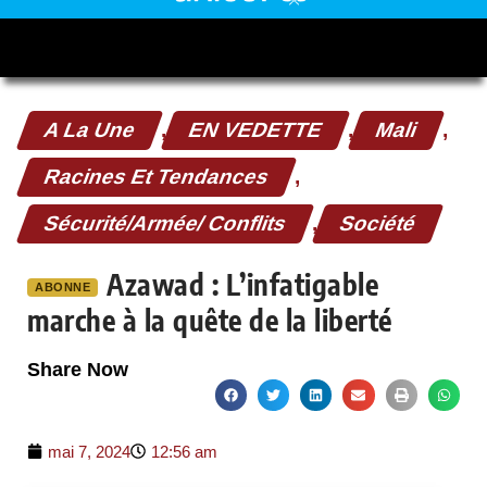
A La Une
,
EN VEDETTE
,
Mali
,
Racines Et Tendances
,
Sécurité/Armée/ Conflits
,
Société
Azawad : L’infatigable
ABONNE
marche à la quête de la liberté
Share Now
mai 7, 2024
12:56 am