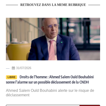
RETROUVEZ DANS LA MEME RUBRIQUE
08/08/2026
Edito / Mauritanie-Mali : pourquoi Bamako pousse-t-
LIBRE
il Nouakchott à bout?
Depuis trois ans, les incidents impliquant des
ressortissants mauritaniens au