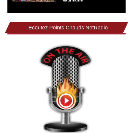
..Ecoutez Points Chauds NetRadio