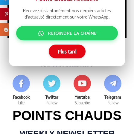
Macky Sall défie
Recevez instantanément nos derniers articles
LIBRE
Pinterest
Dakar : un retour qui rebat
d'actualité directement sur votre WhatsApp.
les cartes face à Sonko
15/07/2026
Blogger
REJOINDRE LA CHAÎNE
Follow Us
Plus tard
Find Us on Social Media
Facebook
Twitter
Youtube
Telegram
Like
Follow
Subscribe
Follow
POINTS CHAUDS
WEEKLY NEWSLETTER