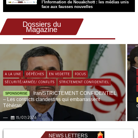
l’Information de Nouakchott : les médias unis
face aux fausses nouvelles
Dossiers du
Magazine
A LA UNE
DÉPÊCHES
EN VEDETTE
FOCUS
SÉCURITÉ/ARMÉE/ CONFLITS
STRICTEMENT CONFIDENTIEL
Iran/STRICTEMENT CONFIDENTIEL
SPONSORISE
– Les contacts clandestins qui embarrassent
Téhéran
15/07/2026
NEWS LETTERS