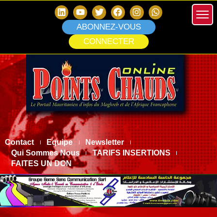
ABONNEZ-VOUS
CONNECTER
Contact
Equipe
Newsletter
Qui Sommes Nous
TARIFS INSERTIONS
FAITES UN DON