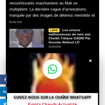
ressortissants mauritaniens au Mali se
multiplient. La dernière vague d’arrestations,
marquée par des images de détenus menottés et
08/08/2026
Les erreurs
LIBRE
malheureuses de mon ami
Cheikh Tidiane GADIO Par
Gourmo Abdoul LO
02/08/2026
×
Nouveau livre :
LIBRE
« Gaza et le destin de la
Palestine »… Une lecture
de l’histoire de la cause
palestinienne depuis la
Facebook
porte de Gaza.
29/07/2026
Linkedin
SUIVEZ-NOUS SUR LA CHAÎNE WHATSAPP
Que veut le
LIBRE
Points Chauds Actualité
Twitter
Président Ghazwani?