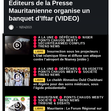
Éditeurs de la Presse
Mauritanienne organise un
banquet d’Iftar (VIDEO)
16/04/2023
A LA UNE
DÉPÊCHES
NIGER
POINTS CHAUDS WEBTV
SÉCURITÉ/ARMÉE/ CONFLITS
TREND NEWS
Insurrection sous les projecteurs :
LIBRE
L’État islamique filme et diffuse son attaque
contre l’aéroport de Niamey (vidéo )
A LA UNE
DÉPÊCHES
EN VEDETTE
POINTS CHAUDS WEBTV
SOCIÉTÉ
TREND NEWS
Le cheikh Ahmedou Ould Cheikhani
LIBRE
en Algérie pour des soins médicaux, sous
l’égide présidentielle
MAURITANIE
POINTS CHAUDS WEBTV
SOCIÉTÉ
TREND NEWS
TRIBUNE & DÉBATS
Mauritanie : Le Forum Régional sur
LIBRE