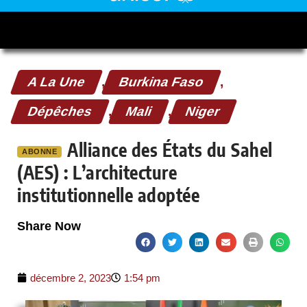
A La Une
,
Burkina Faso
,
Dépêches
,
Mali
,
Niger
Alliance des États du Sahel
ABONNE
(AES) : L’architecture
institutionnelle adoptée
Share Now
décembre 2, 2023
1:54 pm