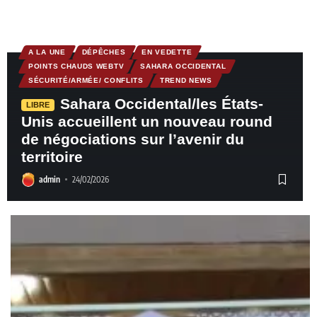
A LA UNE
DÉPÊCHES
EN VEDETTE
POINTS CHAUDS WEBTV
SAHARA OCCIDENTAL
SÉCURITÉ/ARMÉE/ CONFLITS
TREND NEWS
Sahara Occidental/les États-
LIBRE
Unis accueillent un nouveau round
de négociations sur l’avenir du
territoire
admin
24/02/2026