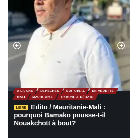
A LA UNE
DÉPÊCHES
ÉDITORIAL
EN VEDETTE
MALI
MAURITANIE
TRIBUNE & DÉBATS
Edito / Mauritanie-Mali :
LIBRE
pourquoi Bamako pousse-t-il
Nouakchott à bout?