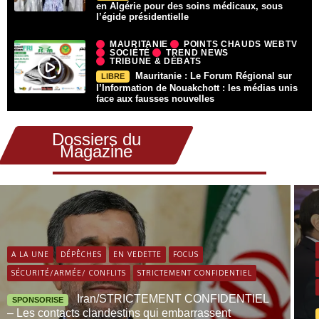
en Algérie pour des soins médicaux, sous
l’égide présidentielle
MAURITANIE
POINTS CHAUDS WEBTV
SOCIÉTÉ
TREND NEWS
TRIBUNE & DÉBATS
Mauritanie : Le Forum Régional sur
LIBRE
l’Information de Nouakchott : les médias unis
face aux fausses nouvelles
Dossiers du
Magazine
A LA UNE
DÉPÊCHES
EN VEDETTE
FOCUS
SÉCURITÉ/ARMÉE/ CONFLITS
STRICTEMENT CONFIDENTIEL
Iran/STRICTEMENT CONFIDENTIEL
SPONSORISE
– Les contacts clandestins qui embarrassent