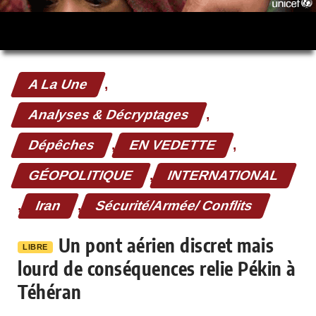
A La Une
,
Analyses & Décryptages
,
Dépêches
,
EN VEDETTE
,
GÉOPOLITIQUE
,
INTERNATIONAL
,
Iran
,
Sécurité/Armée/ Conflits
Un pont aérien discret mais
LIBRE
lourd de conséquences relie Pékin à
Téhéran