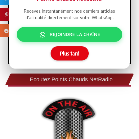
l’alarme sur un possible
déclassement de la CNDH
Recevez instantanément nos derniers articles
Pinterest
d'actualité directement sur votre WhatsApp.
À Nouakchott,
LIBRE
Blogger
REJOINDRE LA CHAÎNE
Rabat met en scène la
solidité de son partenariat
stratégique avec la
Mauritanie
Plus tard
..Ecoutez Points Chauds NetRadio