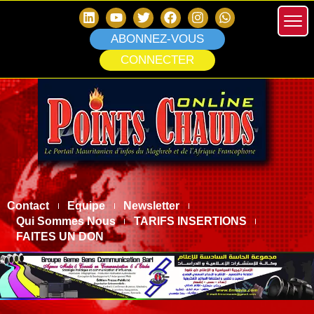
ABONNEZ-VOUS
CONNECTER
Contact
Equipe
Newsletter
Qui Sommes Nous
TARIFS INSERTIONS
FAITES UN DON