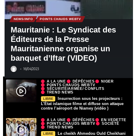
NEWS/INFO
POINTS CHAUDS WEBTV
Mauritanie : Le Syndicat des
Éditeurs de la Presse
Mauritanienne organise un
banquet d’Iftar (VIDEO)
16/04/2023
A LA UNE
DÉPÊCHES
NIGER
POINTS CHAUDS WEBTV
SÉCURITÉ/ARMÉE/ CONFLITS
TREND NEWS
Insurrection sous les projecteurs :
LIBRE
L’État islamique filme et diffuse son attaque
contre l’aéroport de Niamey (vidéo )
A LA UNE
DÉPÊCHES
EN VEDETTE
POINTS CHAUDS WEBTV
SOCIÉTÉ
TREND NEWS
Le cheikh Ahmedou Ould Cheikhani
LIBRE