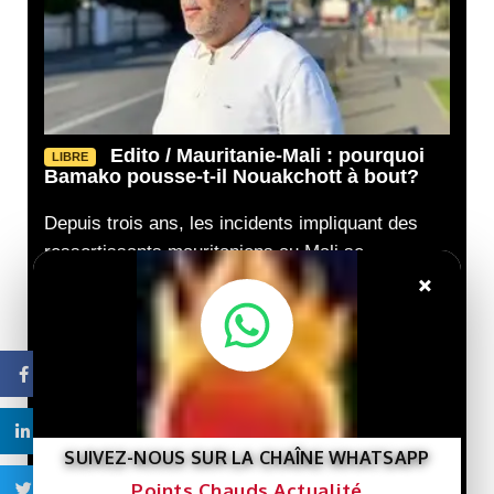
Edito / Mauritanie-Mali : pourquoi
LIBRE
Bamako pousse-t-il Nouakchott à bout?
Depuis trois ans, les incidents impliquant des
ressortissants mauritaniens au Mali se
×
multiplient. La dernière vague d’arrestations,
Les erreurs
LIBRE
malheureuses de mon ami
Cheikh Tidiane GADIO Par
Facebook
Gourmo Abdoul LO
Linkedin
Droits de
LIBRE
SUIVEZ-NOUS SUR LA CHAÎNE WHATSAPP
l’homme : Ahmed Salem
Points Chauds Actualité
Ould Bouhabini sonne
Twitter