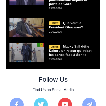
porte de Gaza.
29/07/2026
Que veut le
LIBRE
Président Ghazwani?
21/07/2026
Macky Sall défie
LIBRE
Dakar : un retour qui rebat
les cartes face à Sonko
15/07/2026
Follow Us
Find Us on Social Media