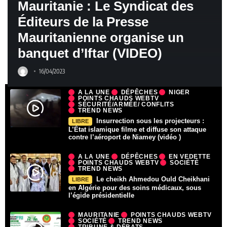
Mauritanie : Le Syndicat des
Éditeurs de la Presse
Mauritanienne organise un
banquet d’Iftar (VIDEO)
16/04/2023
A LA UNE
DÉPÊCHES
NIGER
POINTS CHAUDS WEBTV
SÉCURITÉ/ARMÉE/ CONFLITS
TREND NEWS
Insurrection sous les projecteurs :
LIBRE
L’État islamique filme et diffuse son attaque
contre l’aéroport de Niamey (vidéo )
A LA UNE
DÉPÊCHES
EN VEDETTE
POINTS CHAUDS WEBTV
SOCIÉTÉ
TREND NEWS
Le cheikh Ahmedou Ould Cheikhani
LIBRE
en Algérie pour des soins médicaux, sous
l’égide présidentielle
MAURITANIE
POINTS CHAUDS WEBTV
SOCIÉTÉ
TREND NEWS
TRIBUNE & DÉBATS