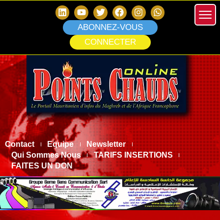
ABONNEZ-VOUS
CONNECTER
Contact
Equipe
Newsletter
Qui Sommes Nous
TARIFS INSERTIONS
FAITES UN DON