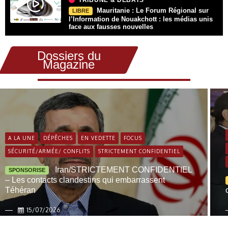
Mauritanie : Le Forum Régional sur
LIBRE
l’Information de Nouakchott : les médias unis
face aux fausses nouvelles
Dossiers du
Magazine
A LA UNE
DÉPÊCHES
EN VEDETTE
FOCUS
SÉCURITÉ/ARMÉE/ CONFLITS
STRICTEMENT CONFIDENTIEL
Iran/STRICTEMENT CONFIDENTIEL
SPONSORISE
– Les contacts clandestins qui embarrassent
Téhéran
15/07/2026