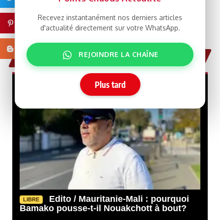
Recevez instantanément nos derniers articles
Pinterest
d'actualité directement sur votre WhatsApp.
Blogger
REJOINDRE LA CHAÎNE
Tribune & Débats
Plus tard
Edito / Mauritanie-Mali : pourquoi
LIBRE
Bamako pousse-t-il Nouakchott à bout?