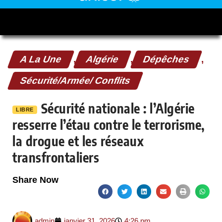
A La Une
,
Algérie
,
Dépêches
,
Sécurité/Armée/ Conflits
Sécurité nationale : l’Algérie
LIBRE
resserre l’étau contre le terrorisme,
la drogue et les réseaux
transfrontaliers
Share Now
admin
janvier 31, 2026
4:26 pm