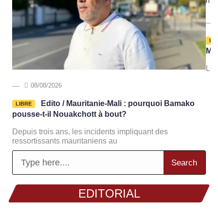
LI
Min
Le 
08/08/2026
Edito / Mauritanie-Mali : pourquoi Bamako
LIBRE
pousse-t-il Nouakchott à bout?
Depuis trois ans, les incidents impliquant des
ressortissants mauritaniens au
Search
EDITORIAL