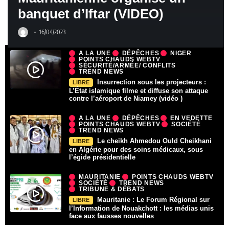
banquet d’Iftar (VIDEO)
16/04/2023
A LA UNE
DÉPÊCHES
NIGER
POINTS CHAUDS WEBTV
SÉCURITÉ/ARMÉE/ CONFLITS
TREND NEWS
Insurrection sous les projecteurs :
LIBRE
L’État islamique filme et diffuse son attaque
contre l’aéroport de Niamey (vidéo )
A LA UNE
DÉPÊCHES
EN VEDETTE
POINTS CHAUDS WEBTV
SOCIÉTÉ
TREND NEWS
Le cheikh Ahmedou Ould Cheikhani
LIBRE
en Algérie pour des soins médicaux, sous
l’égide présidentielle
MAURITANIE
POINTS CHAUDS WEBTV
SOCIÉTÉ
TREND NEWS
TRIBUNE & DÉBATS
Mauritanie : Le Forum Régional sur
LIBRE
l’Information de Nouakchott : les médias unis
face aux fausses nouvelles