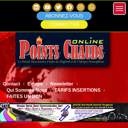
ABONNEZ-VOUS
CONNECTER
Contact
Equipe
Newsletter
Qui Sommes Nous
TARIFS INSERTIONS
FAITES UN DON