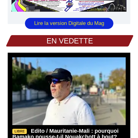
Lire la version Digitale du Mag
EN VEDETTE
Edito / Mauritanie-Mali : pourquoi
LIBRE
Bamako pousse-t-il Nouakchott à bout?