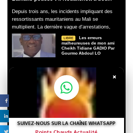
Depuis trois ans, les incidents impliquant des
ressortissants mauritaniens au Mali se
multiplient. La dernière vague d’arrestations,
Les erreurs
LIBRE
malheureuses de mon ami
Cheikh Tidiane GADIO Par
Gourmo Abdoul LO
Droits de
LIBRE
×
l’homme : Ahmed Salem
Ould Bouhabini sonne
l’alarme sur un possible
déclassement de la CNDH
Facebook
À Nouakchott,
LIBRE
Linkedin
Rabat met en scène la
solidité de son partenariat
SUIVEZ-NOUS SUR LA CHAÎNE WHATSAPP
stratégique avec la
Points Chauds Actualité
Twitter
Mauritanie