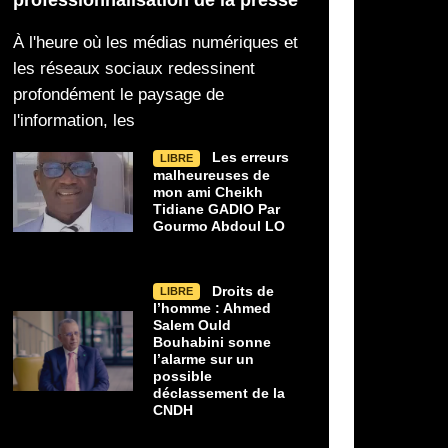
Ould Bouhabini sonne l’alarme sur un
scène la solidité de son p
possible déclassement de la CNDH
stratégique avec la Maur
À l'heure où les médias numériques et
Ahmed Salem Ould Bouhabini alerte
Au-delà du cérémonial
les réseaux sociaux redessinent
sur le risque de déclassement
la réception organisée 
profondément le paysage de
l'information, les
Les erreurs
LIBRE
malheureuses de
mon ami Cheikh
Tidiane GADIO Par
Gourmo Abdoul LO
Droits de
LIBRE
l’homme : Ahmed
Salem Ould
Bouhabini sonne
l’alarme sur un
possible
déclassement de la
CNDH