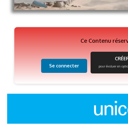
Ce Contenu réser
CRÉER
Se connecter
pour évoluer en opti