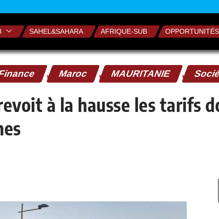
B
SAHEL&SAHARA
AFRIQUE-SUB
OPPORTUNITÉS
Finance
,
Maroc
,
MAURITANIE
,
Soci
evoit à la hausse les tarifs 
nes