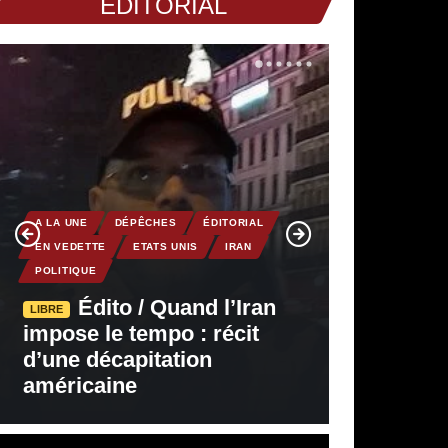
EDITORIAL
A LA UNE
DÉPÊCHES
ÉDITORIAL
EN VEDETTE
ETATS UNIS
IRAN
POLITIQUE
Édito / Quand l’Iran
LIBRE
impose le tempo : récit
d’une décapitation
américaine