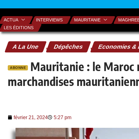
ACTUA
INTERVIEWS
MAURITANIE
MAGHRE
LES ÉDITIONS
A La Une
,
Dépêches
,
Economies & 
Mauritanie : le Maroc r
ABONNE
marchandises mauritanien
février 21, 2024
5:27 pm