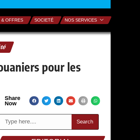
 & OFFRES
SOCIETÉ
NOS SERVICES
été
douaniers pour les
Share
Now
Search