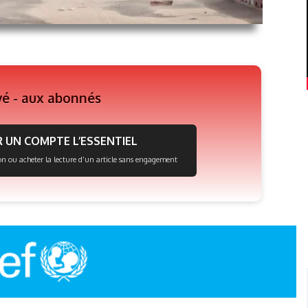
vé - aux abonnés
 UN COMPTE L’ESSENTIEL
on ou acheter la lecture d’un article sans engagement