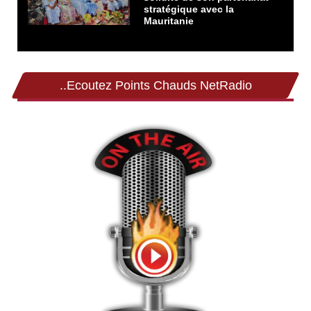
stratégique avec la
Mauritanie
..Ecoutez Points Chauds NetRadio