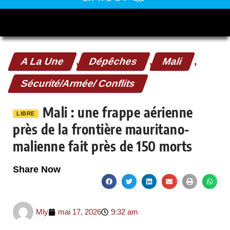
A La Une
,
Dépêches
,
Mali
,
Sécurité/Armée/ Conflits
Mali : une frappe aérienne
LIBRE
près de la frontière mauritano-
malienne fait près de 150 morts
Share Now
Mly
mai 17, 2026
9:32 am