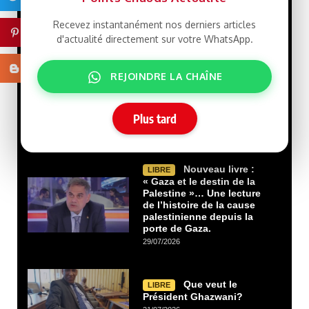
multiplient. La dernière vague d’arrestations,
Recevez instantanément nos derniers articles
Pinterest
marquée par des images de détenus menottés et
d'actualité directement sur votre WhatsApp.
08/08/2026
Blogger
REJOINDRE LA CHAÎNE
Les erreurs
LIBRE
malheureuses de mon ami
Cheikh Tidiane GADIO Par
Gourmo Abdoul LO
Plus tard
02/08/2026
Nouveau livre :
LIBRE
« Gaza et le destin de la
Palestine »… Une lecture
de l’histoire de la cause
palestinienne depuis la
porte de Gaza.
29/07/2026
Que veut le
LIBRE
Président Ghazwani?