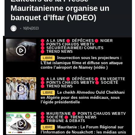
Mauritanienne organise un
banquet d’Iftar (VIDEO)
16/04/2023
A LA UNE
DÉPÊCHES
NIGER
POINTS CHAUDS WEBTV
SÉCURITÉ/ARMÉE/ CONFLITS
TREND NEWS
Insurrection sous les projecteurs :
LIBRE
L’État islamique filme et diffuse son attaque
contre l’aéroport de Niamey (vidéo )
A LA UNE
DÉPÊCHES
EN VEDETTE
POINTS CHAUDS WEBTV
SOCIÉTÉ
TREND NEWS
Le cheikh Ahmedou Ould Cheikhani
LIBRE
en Algérie pour des soins médicaux, sous
l’égide présidentielle
MAURITANIE
POINTS CHAUDS WEBTV
SOCIÉTÉ
TREND NEWS
TRIBUNE & DÉBATS
Mauritanie : Le Forum Régional sur
LIBRE
l’Information de Nouakchott : les médias unis