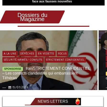
face aux fausses nouvelles
Dossiers du
Magazine
A LA UNE
DÉPÊCHES
EN VEDETTE
FOCUS
SÉCURITÉ/ARMÉE/ CONFLITS
STRICTEMENT CONFIDENTIEL
Iran/STRICTEMENT CONFIDENTIEL
SPONSORISE
– Les contacts clandestins qui embarrassent
Téhéran
15/07/2026
NEWS LETTERS