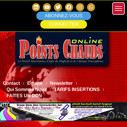
ABONNEZ-VOUS
CONNECTER
Contact
Equipe
Newsletter
Qui Sommes Nous
TARIFS INSERTIONS
FAITES UN DON