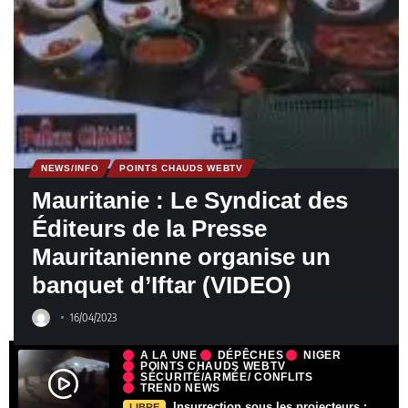
NEWS/INFO
POINTS CHAUDS WEBTV
Mauritanie : Le Syndicat des
Éditeurs de la Presse
Mauritanienne organise un
banquet d’Iftar (VIDEO)
16/04/2023
A LA UNE
DÉPÊCHES
NIGER
POINTS CHAUDS WEBTV
SÉCURITÉ/ARMÉE/ CONFLITS
TREND NEWS
Insurrection sous les projecteurs :
LIBRE