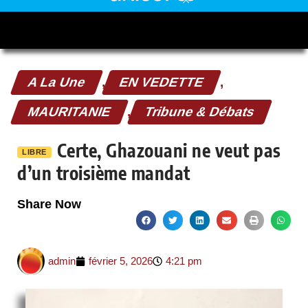
A La Une
,
EN VEDETTE
,
MAURITANIE
,
Tribune & Débats
Certe, Ghazouani ne veut pas
LIBRE
d’un troisième mandat
Share Now
admin
février 5, 2026
4:21 pm