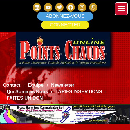
ABONNEZ-VOUS
CONNECTER
Contact
Equipe
Newsletter
Qui Sommes Nous
TARIFS INSERTIONS
FAITES UN DON