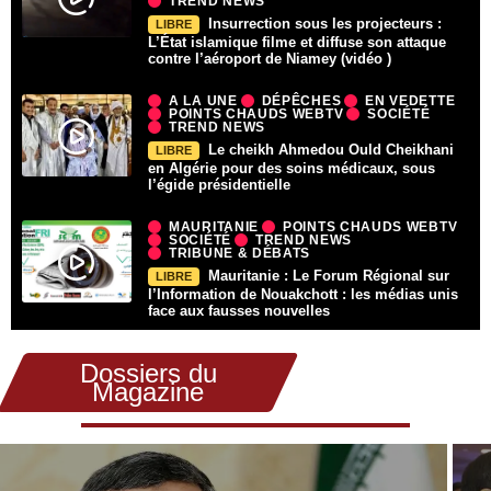
TREND NEWS
Insurrection sous les projecteurs :
LIBRE
L’État islamique filme et diffuse son attaque
contre l’aéroport de Niamey (vidéo )
A LA UNE
DÉPÊCHES
EN VEDETTE
POINTS CHAUDS WEBTV
SOCIÉTÉ
TREND NEWS
Le cheikh Ahmedou Ould Cheikhani
LIBRE
en Algérie pour des soins médicaux, sous
l’égide présidentielle
MAURITANIE
POINTS CHAUDS WEBTV
SOCIÉTÉ
TREND NEWS
TRIBUNE & DÉBATS
Mauritanie : Le Forum Régional sur
LIBRE
l’Information de Nouakchott : les médias unis
face aux fausses nouvelles
Dossiers du
Magazine