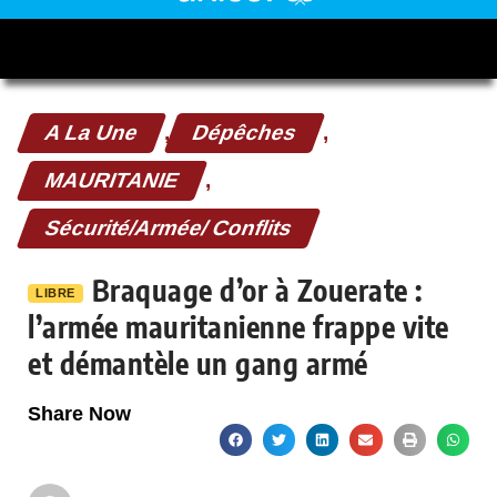
A La Une
,
Dépêches
,
MAURITANIE
,
Sécurité/Armée/ Conflits
Braquage d’or à Zouerate :
LIBRE
l’armée mauritanienne frappe vite
et démantèle un gang armé
Share Now