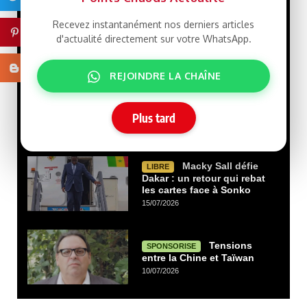
Palestine »… Une lecture
de l’histoire de la cause
Recevez instantanément nos derniers articles
palestinienne depuis la
Pinterest
d'actualité directement sur votre WhatsApp.
porte de Gaza.
29/07/2026
Blogger
REJOINDRE LA CHAÎNE
Que veut le
LIBRE
Président Ghazwani?
Plus tard
21/07/2026
Macky Sall défie
LIBRE
Dakar : un retour qui rebat
les cartes face à Sonko
15/07/2026
Tensions
SPONSORISE
entre la Chine et Taïwan
10/07/2026