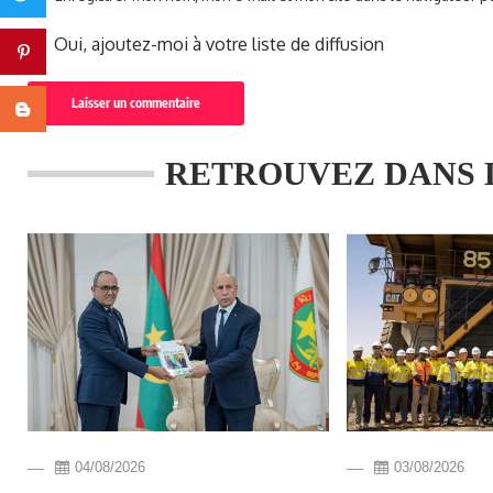
Oui, ajoutez-moi à votre liste de diffusion
Pinterest
Blogger
RETROUVEZ DANS 
04/08/2026
03/08/2026