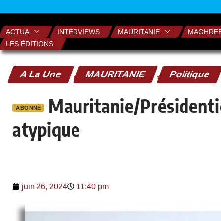
ACTUA
INTERVIEWS
MAURITANIE
MAGHRE
LES ÉDITIONS
A La Une
,
MAURITANIE
,
Politique
Mauritanie/Présidenti
ABONNE
atypique
juin 26, 2024
11:40 pm