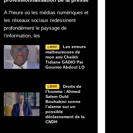
Droits de l’homme : Ahmed Salem
À Nouakchott, 
LIBRE
LIBRE
Ould Bouhabini sonne l’alarme sur un
scène la solidité de son p
À l'heure où les médias numériques et
possible déclassement de la CNDH
stratégique avec la Maur
les réseaux sociaux redessinent
profondément le paysage de
Ahmed Salem Ould Bouhabini alerte
Au-delà du cérémonial
sur le risque de déclassement
la réception organisée 
l'information, les
Les erreurs
LIBRE
malheureuses de
mon ami Cheikh
Tidiane GADIO Par
Gourmo Abdoul LO
Droits de
LIBRE
l’homme : Ahmed
Salem Ould
Bouhabini sonne
l’alarme sur un
possible
déclassement de la
CNDH