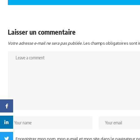
Laisser un commentaire
Votre adresse e-mail ne sera pas publiée.
Les champs obligatoires sont 
Facebook
Linkedin
Twitter
Enregistrer mon nom, mon e-mail et mon site dans le navigateur 