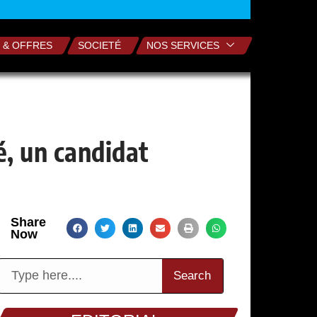
 & OFFRES
SOCIETÉ
NOS SERVICES
, un candidat
Share
Now
Search