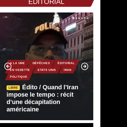
EDITORIAL
A LA UNE
DÉPÊCHES
ÉDITORIAL
EN VEDETTE
ETATS UNIS
IRAN
POLITIQUE
Édito / Quand l’Iran
LIBRE
impose le tempo : récit
d’une décapitation
américaine