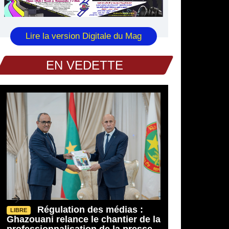
Lire la version Digitale du Mag
EN VEDETTE
Régulation des médias :
LIBRE
31/07/2026
31/07/2026
Ghazouani relance le chantier de la
professionnalisation de la presse