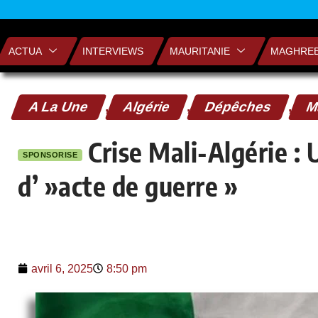
ACTUA
INTERVIEWS
MAURITANIE
MAGHRE
A La Une
,
Algérie
,
Dépêches
,
M
Crise Mali-Algérie :
SPONSORISE
d’ »acte de guerre »
avril 6, 2025
8:50 pm