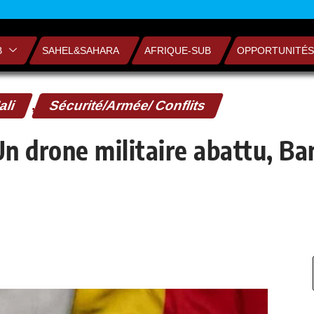
B
SAHEL&SAHARA
AFRIQUE-SUB
OPPORTUNITÉS
ali
,
Sécurité/Armée/ Conflits
 Un drone militaire abattu, B