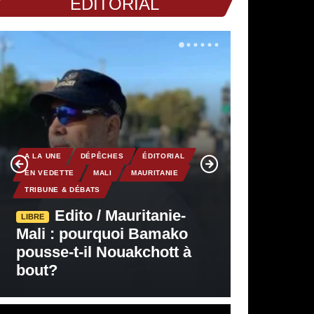
EDITORIAL
A LA UNE
DÉPÊCHES
ÉDITORIAL
EN VEDETTE
MALI
MAURITANIE
TRIBUNE & DÉBATS
Edito / Mauritanie-
LIBRE
Mali : pourquoi Bamako
pousse-t-il Nouakchott à
bout?