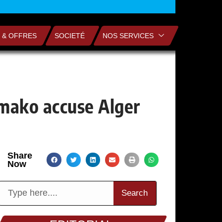
 & OFFRES
SOCIETÉ
NOS SERVICES
amako accuse Alger
Share
Now
Search