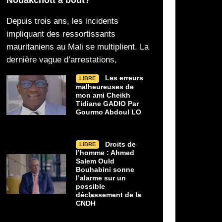
Cheikh Tidiane GADIO Par
sur le risque de décl
Depuis trois ans, les incidents
impliquant des ressortissants
mauritaniens au Mali se multiplient. La
dernière vague d’arrestations,
Les erreurs
LIBRE
malheureuses de
mon ami Cheikh
Tidiane GADIO Par
Gourmo Abdoul LO
Droits de
LIBRE
l’homme : Ahmed
Salem Ould
Bouhabini sonne
l’alarme sur un
possible
déclassement de la
CNDH