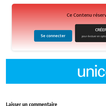
Ce Contenu réser
CRÉER
Se connecter
pour évoluer en opti
Laisser un commentaire