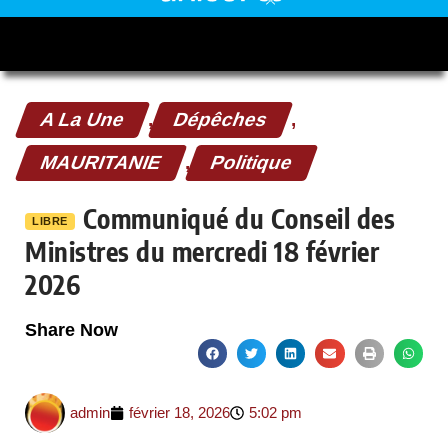
A La Une
,
Dépêches
,
MAURITANIE
,
Politique
Communiqué du Conseil des
LIBRE
Ministres du mercredi 18 février
2026
Share Now
admin
février 18, 2026
5:02 pm