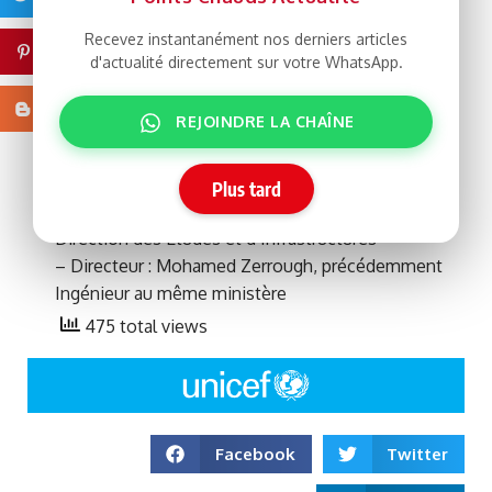
Ministère de l’Équipement et des Transports
Recevez instantanément nos derniers articles
Cabinet du Ministre
Pinterest
d'actualité directement sur votre WhatsApp.
Inspection Interne
– Inspecteur : Sidina El Hacen Boudgue,
Blogger
REJOINDRE LA CHAÎNE
précédemment Chef Service à la Délégation
Générale à la Solidarité Nationale et la Lutte contre
l’Exclusion « Taazour »
Plus tard
Administration Centrale
Direction des Etudes et d’Infrastructures
– Directeur : Mohamed Zerrough, précédemment
Ingénieur au même ministère
475 total views
Facebook
Twitter