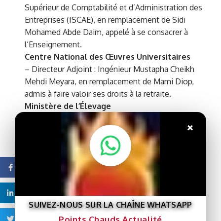
Supérieur de Comptabilité et d’Administration des
Entreprises (ISCAE), en remplacement de Sidi
Mohamed Abde Daim, appelé à se consacrer à
l’Enseignement.
Centre National des Œuvres Universitaires
– Directeur Adjoint : Ingénieur Mustapha Cheikh
Mehdi Meyara, en remplacement de Mami Diop,
admis à faire valoir ses droits à la retraite.
Ministère de l’Élevage
Cabinet du Ministre
×
– Chargé de mission : Jemal Keboud
Commission Départementale des Marchés Publics
du Ministère de l’élevage
– Président : Cheikh Ben Maaly Moine.
Facebook
Etablissements Publics
Centrale d’Achat des Intrants de l’Elevage
Linkedin
SUIVEZ-NOUS SUR LA CHAÎNE WHATSAPP
(CAIE)
– Directeur : Dr Camara Codoré
Points Chauds Actualité
Twitter