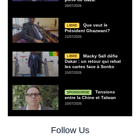
29/07/2026
Que veut le
LIBRE
Président Ghazwani?
21/07/2026
Macky Sall défie
LIBRE
Dakar : un retour qui rebat
les cartes face à Sonko
15/07/2026
Tensions
SPONSORISE
entre la Chine et Taïwan
10/07/2026
Follow Us