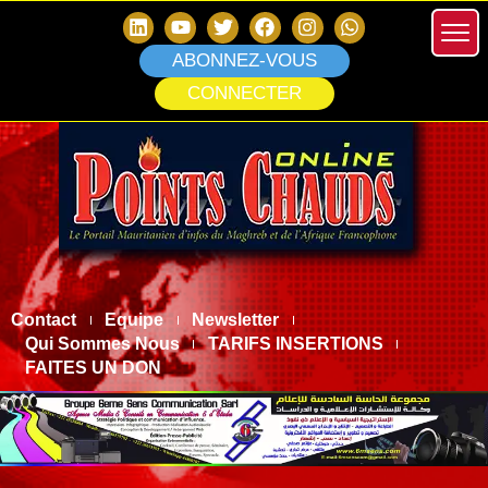
ABONNEZ-VOUS
CONNECTER
Contact
Equipe
Newsletter
Qui Sommes Nous
TARIFS INSERTIONS
FAITES UN DON