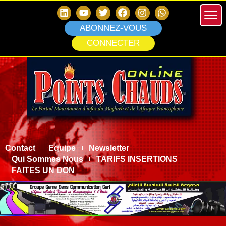
ABONNEZ-VOUS
CONNECTER
Contact
Equipe
Newsletter
Qui Sommes Nous
TARIFS INSERTIONS
FAITES UN DON