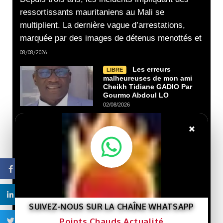
ressortissants mauritaniens au Mali se
multiplient. La dernière vague d’arrestations,
marquée par des images de détenus menottés et
08/08/2026
Les erreurs
LIBRE
malheureuses de mon ami
Cheikh Tidiane GADIO Par
Gourmo Abdoul LO
02/08/2026
×
Nouveau livre :
LIBRE
« Gaza et le destin de la
Palestine »… Une lecture
de l’histoire de la cause
Facebook
palestinienne depuis la
porte de Gaza.
29/07/2026
Linkedin
SUIVEZ-NOUS SUR LA CHAÎNE WHATSAPP
Que veut le
LIBRE
Points Chauds Actualité
Twitter