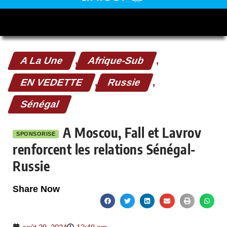
A La Une
,
Afrique-Sub
,
EN VEDETTE
,
Russie
,
Sénégal
A Moscou, Fall et Lavrov
SPONSORISE
renforcent les relations Sénégal-
Russie
Share Now