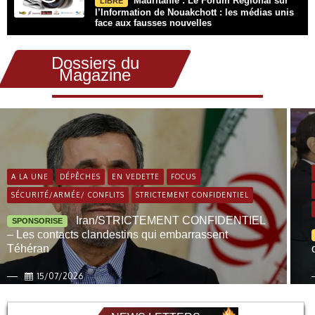
Mauritanie : Le Forum Régional sur
LIBRE
l’Information de Nouakchott : les médias unis
face aux fausses nouvelles
Dossiers du
Magazine
A LA UNE
DÉPÊCHES
EN VEDETTE
FOCUS
SÉCURITÉ/ARMÉE/ CONFLITS
STRICTEMENT CONFIDENTIEL
Iran/STRICTEMENT CONFIDENTIEL
SPONSORISE
– Les contacts clandestins qui embarrassent
Téhéran
15/07/2026