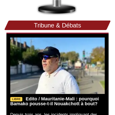
Tribune & Débats
Edito / Mauritanie-Mali : pourquoi
LIBRE
Bamako pousse-t-il Nouakchott à bout?
Depuis trois ans, les incidents impliquant des