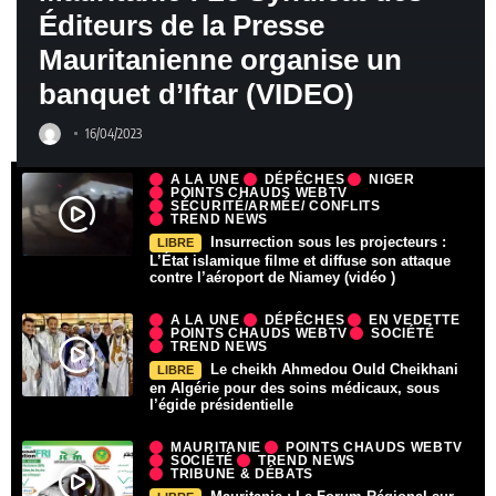
Éditeurs de la Presse
Mauritanienne organise un
banquet d’Iftar (VIDEO)
16/04/2023
A LA UNE
DÉPÊCHES
NIGER
POINTS CHAUDS WEBTV
SÉCURITÉ/ARMÉE/ CONFLITS
TREND NEWS
Insurrection sous les projecteurs :
LIBRE
L’État islamique filme et diffuse son attaque
contre l’aéroport de Niamey (vidéo )
A LA UNE
DÉPÊCHES
EN VEDETTE
POINTS CHAUDS WEBTV
SOCIÉTÉ
TREND NEWS
Le cheikh Ahmedou Ould Cheikhani
LIBRE
en Algérie pour des soins médicaux, sous
l’égide présidentielle
MAURITANIE
POINTS CHAUDS WEBTV
SOCIÉTÉ
TREND NEWS
TRIBUNE & DÉBATS