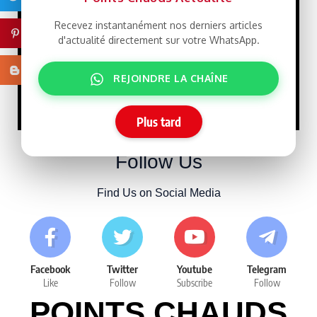
Président Ghazwani?
21/07/2026
Recevez instantanément nos derniers articles
Pinterest
d'actualité directement sur votre WhatsApp.
Macky Sall défie
LIBRE
Blogger
Dakar : un retour qui rebat
REJOINDRE LA CHAÎNE
les cartes face à Sonko
15/07/2026
Plus tard
Follow Us
Find Us on Social Media
Facebook
Twitter
Youtube
Telegram
Like
Follow
Subscribe
Follow
POINTS CHAUDS