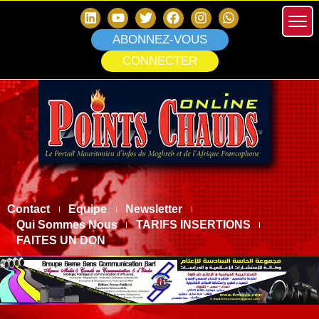
ABONNEZ-VOUS
CONNECTER
Contact
Equipe
Newsletter
Qui Sommes Nous
TARIFS INSERTIONS
FAITES UN DON