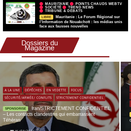
MAURITANIE
POINTS CHAUDS WEBTV
SOCIÉTÉ
TREND NEWS
TRIBUNE & DÉBATS
Mauritanie : Le Forum Régional sur
LIBRE
l’Information de Nouakchott : les médias unis
face aux fausses nouvelles
Dossiers du
Magazine
A LA UNE
DÉPÊCHES
EN VEDETTE
FOCUS
SÉCURITÉ/ARMÉE/ CONFLITS
STRICTEMENT CONFIDENTIEL
Iran/STRICTEMENT CONFIDENTIEL
SPONSORISE
– Les contacts clandestins qui embarrassent
Téhéran