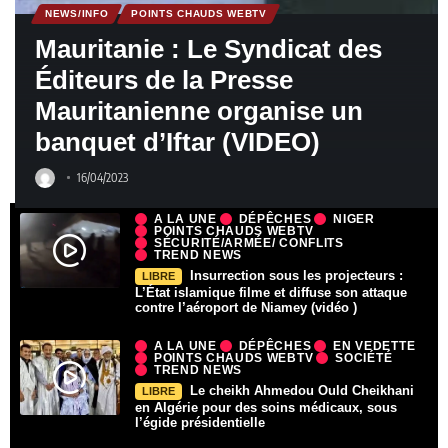
NEWS/INFO
POINTS CHAUDS WEBTV
Mauritanie : Le Syndicat des
Éditeurs de la Presse
Mauritanienne organise un
banquet d’Iftar (VIDEO)
16/04/2023
A LA UNE
DÉPÊCHES
NIGER
POINTS CHAUDS WEBTV
SÉCURITÉ/ARMÉE/ CONFLITS
TREND NEWS
Insurrection sous les projecteurs :
LIBRE
L’État islamique filme et diffuse son attaque
contre l’aéroport de Niamey (vidéo )
A LA UNE
DÉPÊCHES
EN VEDETTE
POINTS CHAUDS WEBTV
SOCIÉTÉ
TREND NEWS
Le cheikh Ahmedou Ould Cheikhani
LIBRE
en Algérie pour des soins médicaux, sous
l’égide présidentielle