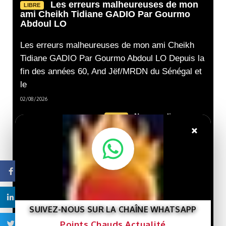
Les erreurs malheureuses de mon
LIBRE
ami Cheikh Tidiane GADIO Par Gourmo
Abdoul LO
Les erreurs malheureuses de mon ami Cheikh
Tidiane GADIO Par Gourmo Abdoul LO Depuis la
fin des années 60, And Jëf/MRDN du Sénégal et
le
02/08/2026
Nouveau livre :
LIBRE
« Gaza et le destin de la
×
Palestine »… Une lecture
de l’histoire de la cause
palestinienne depuis la
porte de Gaza.
29/07/2026
Facebook
Linkedin
Que veut le
LIBRE
SUIVEZ-NOUS SUR LA CHAÎNE WHATSAPP
Président Ghazwani?
21/07/2026
Points Chauds Actualité
Twitter