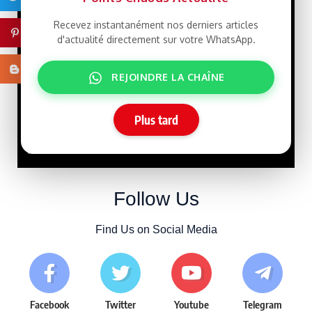
Recevez instantanément nos derniers articles
Pinterest
Macky Sall défie
LIBRE
d'actualité directement sur votre WhatsApp.
Dakar : un retour qui rebat
les cartes face à Sonko
Blogger
15/07/2026
REJOINDRE LA CHAÎNE
Tensions
SPONSORISE
Plus tard
entre la Chine et Taïwan
10/07/2026
Follow Us
Find Us on Social Media
Facebook
Twitter
Youtube
Telegram