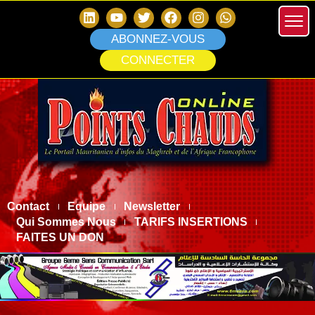
ABONNEZ-VOUS
CONNECTER
Contact
Equipe
Newsletter
Qui Sommes Nous
TARIFS INSERTIONS
FAITES UN DON