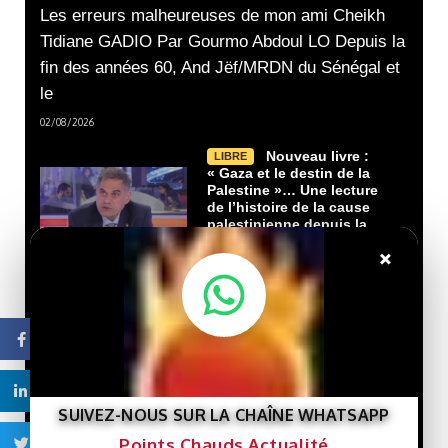
Les erreurs malheureuses de mon ami Cheikh
Tidiane GADIO Par Gourmo Abdoul LO Depuis la
fin des années 60, And Jëf/MRDN du Sénégal et
le
02/08/2026
Nouveau livre :
LIBRE
« Gaza et le destin de la
Palestine »… Une lecture
de l’histoire de la cause
palestinienne depuis la
porte de Gaza.
×
29/07/2026
Que veut le
LIBRE
Facebook
Président Ghazwani?
21/07/2026
Linkedin
SUIVEZ-NOUS SUR LA CHAÎNE WHATSAPP
Macky Sall défie
LIBRE
Dakar : un retour qui rebat
Points Chauds Actualité
Twitter