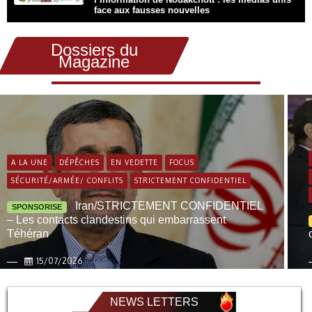
face aux fausses nouvelles
Dossiers du
Magazine
A LA UNE
DÉPÊCHES
EN VEDETTE
FOCUS
SÉCURITÉ/ARMÉE/ CONFLITS
STRICTEMENT CONFIDENTIEL
Iran/STRICTEMENT CONFIDENTIEL
SPONSORISE
– Les contacts clandestins qui embarrassent
Téhéran
15/07/2026
NEWS LETTERS