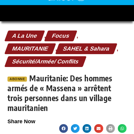
A La Une
,
Focus
,
MAURITANIE
,
SAHEL & Sahara
,
Sécurité/Armée/ Conflits
Mauritanie: Des hommes
ABONNE
armés de « Massena » arrêtent
trois personnes dans un village
mauritanien
Share Now