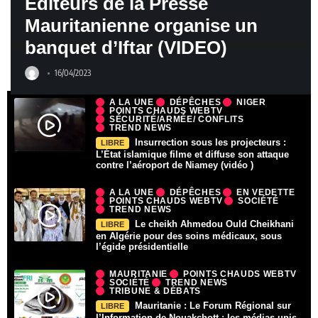
Éditeurs de la Presse
Mauritanienne organise un
banquet d’Iftar (VIDEO)
16/04/2023
A LA UNE
DÉPÊCHES
NIGER
POINTS CHAUDS WEBTV
SÉCURITÉ/ARMÉE/ CONFLITS
TREND NEWS
Insurrection sous les projecteurs :
LIBRE
L’État islamique filme et diffuse son attaque
contre l’aéroport de Niamey (vidéo )
A LA UNE
DÉPÊCHES
EN VEDETTE
POINTS CHAUDS WEBTV
SOCIÉTÉ
TREND NEWS
Le cheikh Ahmedou Ould Cheikhani
LIBRE
en Algérie pour des soins médicaux, sous
l’égide présidentielle
MAURITANIE
POINTS CHAUDS WEBTV
SOCIÉTÉ
TREND NEWS
TRIBUNE & DÉBATS
Mauritanie : Le Forum Régional sur
LIBRE
l’Information de Nouakchott : les médias unis