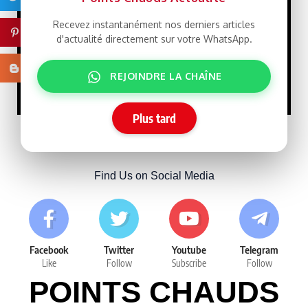
les cartes face à Sonko
15/07/2026
Recevez instantanément nos derniers articles
Pinterest
d'actualité directement sur votre WhatsApp.
Tensions
SPONSORISE
Blogger
entre la Chine et Taïwan
REJOINDRE LA CHAÎNE
10/07/2026
Plus tard
Follow Us
Find Us on Social Media
Facebook
Twitter
Youtube
Telegram
Like
Follow
Subscribe
Follow
POINTS CHAUDS