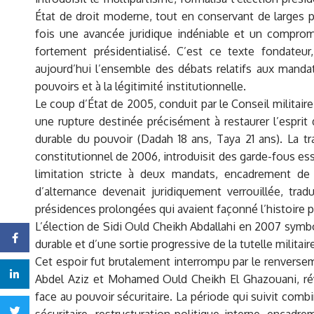
État de droit moderne, tout en conservant de larges pr
fois une avancée juridique indéniable et un comprom
fortement présidentialisé. C’est ce texte fondateur,
aujourd’hui l’ensemble des débats relatifs aux mandats,
pouvoirs et à la légitimité institutionnelle.
Le coup d’État de 2005, conduit par le Conseil militair
une rupture destinée précisément à restaurer l’esprit
durable du pouvoir (Dadah 18 ans, Taya 21 ans). La 
constitutionnel de 2006, introduisit des garde-fous ess
limitation stricte à deux mandats, encadrement de l
d’alternance devenait juridiquement verrouillée, trad
présidences prolongées qui avaient façonné l’histoire p
L’élection de Sidi Ould Cheikh Abdallahi en 2007 symbo
Facebook
durable et d’une sortie progressive de la tutelle militair
Cet espoir fut brutalement interrompu par le renver
Linkedin
Abdel Aziz et Mohamed Ould Cheikh El Ghazouani, révéla
face au pouvoir sécuritaire. La période qui suivit combi
Twitter
sécuritaire, restructuration politique interne, encadre