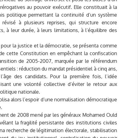
érogatives au pouvoir exécutif. Elle constituait à la
is politique permettant la continuité d’un système
 révisé à plusieurs reprises, qui structure encore
 à leur durée, à leurs limitations, à l’équilibre des
e pour la justice et la démocratie, se présenta comme
 de cette Constitution en empêchant la confiscation
transition de 2005-2007, marquée par le référendum
entiels : réduction du mandat présidentiel à cinq ans,
’âge des candidats. Pour la première fois, l’idée
uisant une volonté collective d’éviter le retour aux
olitique nationale.
lisa alors l’espoir d’une normalisation démocratique
e.
sement de 2008 mené par les généraux Mohamed Ould
nt la fragilité persistante des institutions civiles
na recherche de légitimation électorale, stabilisation
ment du jeu institutionnel, centralisation du pouvoir