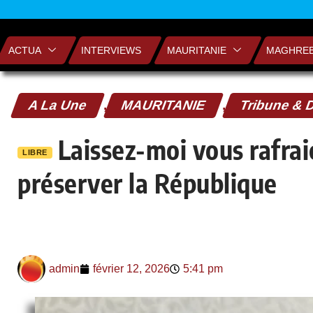
ACTUA
INTERVIEWS
MAURITANIE
MAGHRE
A La Une
,
MAURITANIE
,
Tribune & 
Laissez-moi vous rafrai
LIBRE
préserver la République
admin
février 12, 2026
5:41 pm