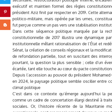
exécutif et maintien formel des règles constitution
Pinterest
président Aziz finit par respecter en 2019. Cette alte
politico-militaire, mais opérée par les urnes, constit
fut perçue comme un pas vers une stabilisation instituti
Blogger
Dans cette séquence politique marquée par la recher
constitutionnelle de 2017 illustra une dynamique part
institutionnelle mêlant rationalisation de l’État et red
Sénat, la création de conseils régionaux et la modific
de refondation partielle, tout en suscitant des interro
pourtant, la question la plus sensible ; celle d’un év
écartée, tant elle touche au cœur du pacte constitutionn
Depuis l’accession au pouvoir du président Mohamed O
en 2024, le paysage politique semble osciller entre co
climat politique
C’est dans ce contexte qu’émerge aujourd’hui la per
comme un cadre de concertation élargi destiné à trait
sociales. Or, l’histoire récente de la Mauritanie