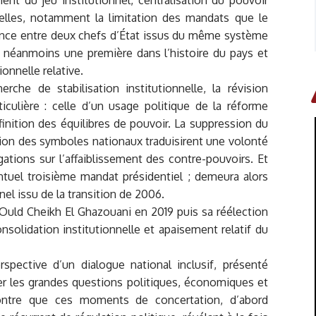
nelles, notamment la limitation des mandats que le
rnance entre deux chefs d’État issus du même système
ua néanmoins une première dans l’histoire du pays et
onnelle relative.
che de stabilisation institutionnelle, la révision
iculière : celle d’un usage politique de la réforme
éfinition des équilibres de pouvoir. La suppression du
ation des symboles nationaux traduisirent une volonté
gations sur l’affaiblissement des contre-pouvoirs. Et
entuel troisième mandat présidentiel ; demeura alors
el issu de la transition de 2006.
uld Cheikh El Ghazouani en 2019 puis sa réélection
nsolidation institutionnelle et apaisement relatif du
spective d’un dialogue national inclusif, présenté
er les grandes questions politiques, économiques et
 montre que ces moments de concertation, d’abord