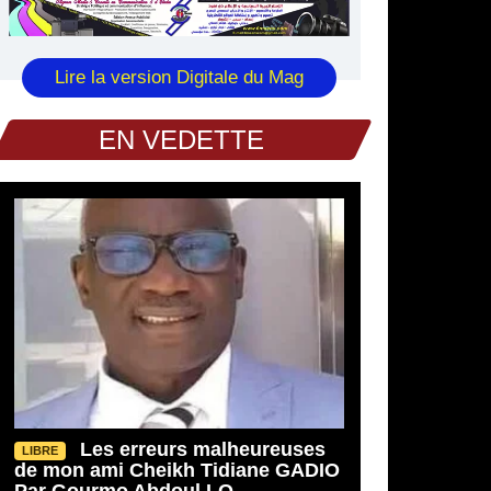
Lire la version Digitale du Mag
EN VEDETTE
Les erreurs malheureuses
LIBRE
de mon ami Cheikh Tidiane GADIO
Par Gourmo Abdoul LO