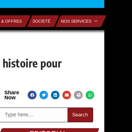
 & OFFRES
SOCIETÉ
NOS SERVICES
 histoire pour
Share
Now
Search