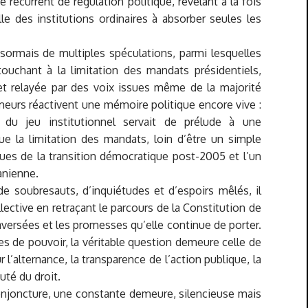
écurrent de régulation politique, révélant à la fois
lle des institutions ordinaires à absorber seules les
ésormais de multiples spéculations, parmi lesquelles
 touchant à la limitation des mandats présidentiels,
et relayée par des voix issues même de la majorité
meurs réactivent une mémoire politique encore vive :
 du jeu institutionnel servait de prélude à une
que la limitation des mandats, loin d’être un simple
iques de la transition démocratique post-2005 et l’un
anienne.
 soubresauts, d’inquiétudes et d’espoirs mêlés, il
llective en retraçant le parcours de la Constitution de
traversées et les promesses qu’elle continue de porter.
es de pouvoir, la véritable question demeure celle de
sur l’alternance, la transparence de l’action publique, la
auté du droit.
njoncture, une constante demeure, silencieuse mais