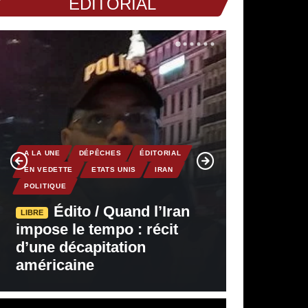
EDITORIAL
A LA UNE
DÉPÊCHES
ÉDITORIAL
EN VEDETTE
ETATS UNIS
IRAN
POLITIQUE
Édito / Quand l’Iran
LIBRE
impose le tempo : récit
d’une décapitation
américaine