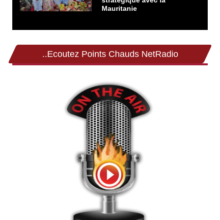
stratégique avec la
Mauritanie
..Ecoutez Points Chauds NetRadio