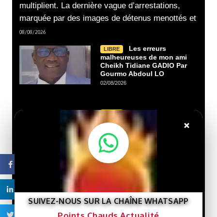
multiplient. La dernière vague d’arrestations,
marquée par des images de détenus menottés et
08/08/2026
Les erreurs
LIBRE
malheureuses de mon ami
Cheikh Tidiane GADIO Par
Gourmo Abdoul LO
02/08/2026
Nouveau livre :
LIBRE
×
« Gaza et le destin de la
Palestine »… Une lecture
de l’histoire de la cause
palestinienne depuis la
porte de Gaza.
Facebook
29/07/2026
Linkedin
Que veut le
LIBRE
SUIVEZ-NOUS SUR LA CHAÎNE WHATSAPP
Président Ghazwani?
21/07/2026
Points Chauds Actualité
Twitter