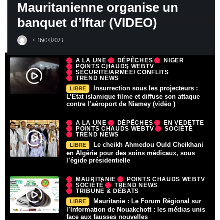
Mauritanienne organise un
banquet d’Iftar (VIDEO)
16/04/2023
A LA UNE
DÉPÊCHES
NIGER
POINTS CHAUDS WEBTV
SÉCURITÉ/ARMÉE/ CONFLITS
TREND NEWS
Insurrection sous les projecteurs :
LIBRE
L’État islamique filme et diffuse son attaque
contre l’aéroport de Niamey (vidéo )
A LA UNE
DÉPÊCHES
EN VEDETTE
POINTS CHAUDS WEBTV
SOCIÉTÉ
TREND NEWS
Le cheikh Ahmedou Ould Cheikhani
LIBRE
en Algérie pour des soins médicaux, sous
l’égide présidentielle
MAURITANIE
POINTS CHAUDS WEBTV
SOCIÉTÉ
TREND NEWS
TRIBUNE & DÉBATS
Mauritanie : Le Forum Régional sur
LIBRE
l’Information de Nouakchott : les médias unis
face aux fausses nouvelles