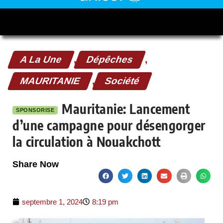
A La Une
,
Dépêches
,
MAURITANIE
,
Société
Mauritanie: Lancement
SPONSORISE
d’une campagne pour désengorger
la circulation à Nouakchott
Share Now
septembre 1, 2024
8:19 pm