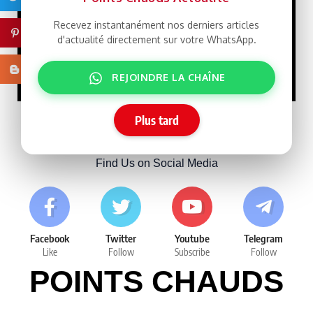
Recevez instantanément nos derniers articles
Pinterest
Macky Sall défie
LIBRE
d'actualité directement sur votre WhatsApp.
Dakar : un retour qui rebat
les cartes face à Sonko
Blogger
15/07/2026
REJOINDRE LA CHAÎNE
Plus tard
Follow Us
Find Us on Social Media
Facebook
Twitter
Youtube
Telegram
Like
Follow
Subscribe
Follow
POINTS CHAUDS