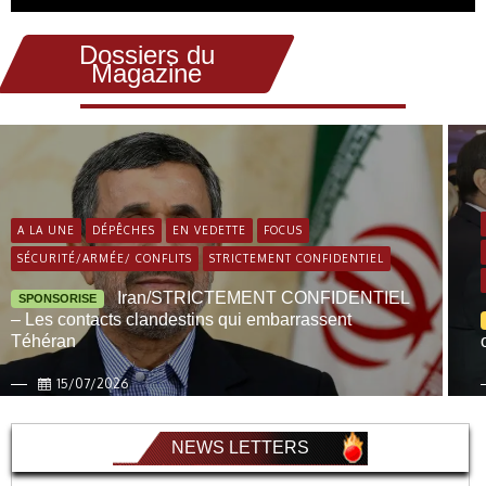
Dossiers du
Magazine
A LA UNE
DÉPÊCHES
EN VEDETTE
FOCUS
SÉCURITÉ/ARMÉE/ CONFLITS
STRICTEMENT CONFIDENTIEL
Iran/STRICTEMENT CONFIDENTIEL
SPONSORISE
– Les contacts clandestins qui embarrassent
Téhéran
15/07/2026
NEWS LETTERS