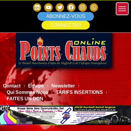
ABONNEZ-VOUS
CONNECTER
Contact
Equipe
Newsletter
Qui Sommes Nous
TARIFS INSERTIONS
FAITES UN DON