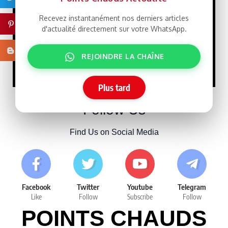
21/07/2026
Recevez instantanément nos derniers articles
Pinterest
d'actualité directement sur votre WhatsApp.
Macky Sall défie
LIBRE
Dakar : un retour qui rebat
Blogger
REJOINDRE LA CHAÎNE
les cartes face à Sonko
15/07/2026
Plus tard
Follow Us
Find Us on Social Media
Facebook
Twitter
Youtube
Telegram
Like
Follow
Subscribe
Follow
POINTS CHAUDS