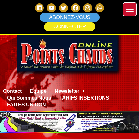
ABONNEZ-VOUS
CONNECTER
Contact
Equipe
Newsletter
Qui Sommes Nous
TARIFS INSERTIONS
FAITES UN DON