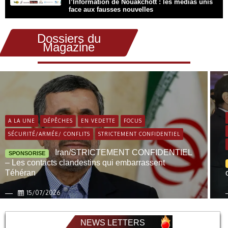
l’Information de Nouakchott : les médias unis
face aux fausses nouvelles
Dossiers du
Magazine
A LA UNE
DÉPÊCHES
EN VEDETTE
FOCUS
SÉCURITÉ/ARMÉE/ CONFLITS
STRICTEMENT CONFIDENTIEL
Iran/STRICTEMENT CONFIDENTIEL
SPONSORISE
– Les contacts clandestins qui embarrassent
Téhéran
15/07/2026
NEWS LETTERS