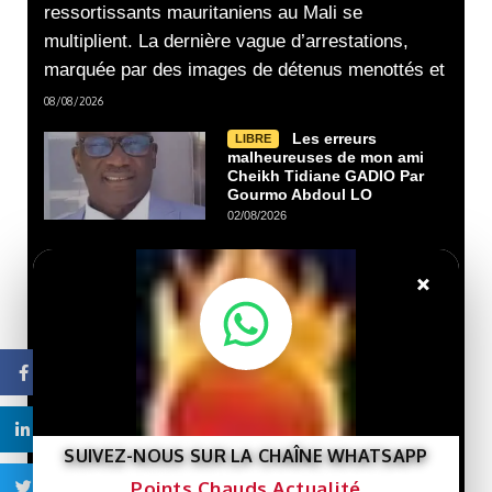
ressortissants mauritaniens au Mali se
multiplient. La dernière vague d’arrestations,
marquée par des images de détenus menottés et
08/08/2026
Les erreurs
LIBRE
malheureuses de mon ami
Cheikh Tidiane GADIO Par
Gourmo Abdoul LO
02/08/2026
×
Nouveau livre :
LIBRE
« Gaza et le destin de la
Palestine »… Une lecture
de l’histoire de la cause
palestinienne depuis la
Facebook
porte de Gaza.
29/07/2026
Linkedin
SUIVEZ-NOUS SUR LA CHAÎNE WHATSAPP
Que veut le
LIBRE
Points Chauds Actualité
Président Ghazwani?
Twitter