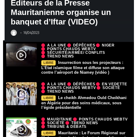
Éditeurs de la Presse
Mauritanienne organise un
banquet d’Iftar (VIDEO)
16/04/2023
A LA UNE
DÉPÊCHES
NIGER
POINTS CHAUDS WEBTV
SÉCURITÉ/ARMÉE/ CONFLITS
TREND NEWS
Insurrection sous les projecteurs :
LIBRE
L’État islamique filme et diffuse son attaque
contre l’aéroport de Niamey (vidéo )
A LA UNE
DÉPÊCHES
EN VEDETTE
POINTS CHAUDS WEBTV
SOCIÉTÉ
TREND NEWS
Le cheikh Ahmedou Ould Cheikhani
LIBRE
en Algérie pour des soins médicaux, sous
l’égide présidentielle
MAURITANIE
POINTS CHAUDS WEBTV
SOCIÉTÉ
TREND NEWS
TRIBUNE & DÉBATS
Mauritanie : Le Forum Régional sur
LIBRE