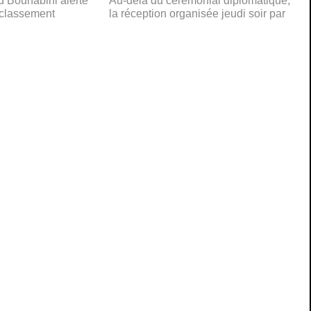
 Bouhabini alerte
Au-delà du cérémonial diplomatique,
éclassement
la réception organisée jeudi soir par