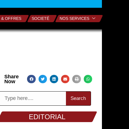
 & OFFRES
SOCIETÉ
NOS SERVICES
Share
Now
Search
EDITORIAL