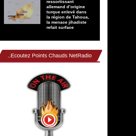
ressortissant
allemand d’origine
turque enlevé dans
la région de Tahoua,
la menace jihadiste
refait surface
..Ecoutez Points Chauds NetRadio