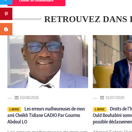
Pinterest
RETROUVEZ DANS 
Blogger
02/08/2026
31/07/2026
Les erreurs malheureuses de mon
Droits de l
LIBRE
LIBRE
e
ami Cheikh Tidiane GADIO Par Gourmo
Ould Bouhabini sonne
e
Abdoul LO
possible déclasseme