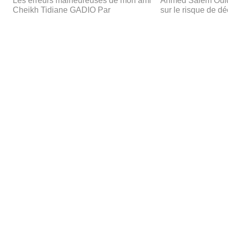
Les erreurs malheureuses de mon ami
Ahmed Salem Ould
Cheikh Tidiane GADIO Par
sur le risque de d