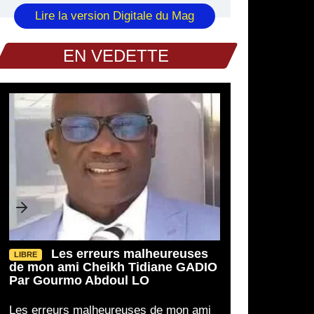
Lire la version Digitale du Mag
EN VEDETTE
30/07/2026
30/07/2026
Les erreurs malheureuses
LIBRE
Niger : un ressortissant allemand
Niger : Niamey 
LIBRE
LIBRE
de mon ami Cheikh Tidiane GADIO
d’origine turque enlevé dans la région de
discrètement le dossier e
Par Gourmo Abdoul LO
Tahoua, la menace jihadiste refait surface
de Diffa
Les erreurs malheureuses de mon ami