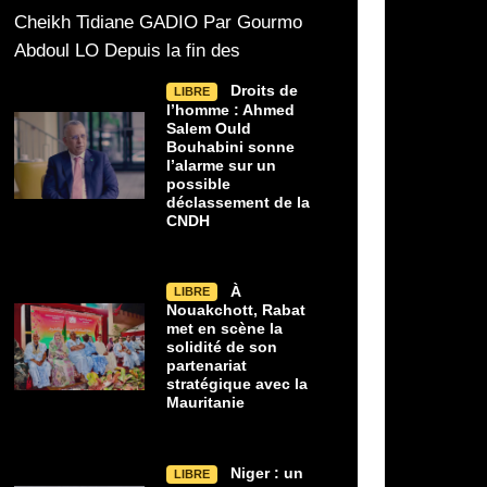
Les doutes qui entouraient depuis
Selon les informations 
Cheikh Tidiane GADIO Par Gourmo
plusieurs heures la disparition d'un
Points Chauds auprès 
Abdoul LO Depuis la fin des
Droits de
LIBRE
l’homme : Ahmed
Salem Ould
Bouhabini sonne
l’alarme sur un
possible
déclassement de la
CNDH
À
LIBRE
Nouakchott, Rabat
met en scène la
solidité de son
partenariat
stratégique avec la
Mauritanie
Niger : un
LIBRE