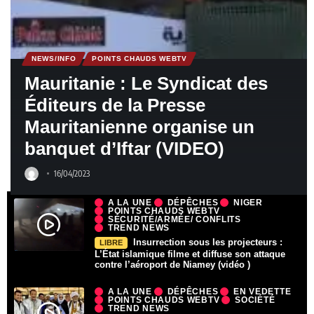
NEWS/INFO
POINTS CHAUDS WEBTV
Mauritanie : Le Syndicat des
Éditeurs de la Presse
Mauritanienne organise un
banquet d’Iftar (VIDEO)
16/04/2023
A LA UNE
DÉPÊCHES
NIGER
POINTS CHAUDS WEBTV
SÉCURITÉ/ARMÉE/ CONFLITS
TREND NEWS
Insurrection sous les projecteurs :
LIBRE
L’État islamique filme et diffuse son attaque
contre l’aéroport de Niamey (vidéo )
A LA UNE
DÉPÊCHES
EN VEDETTE
POINTS CHAUDS WEBTV
SOCIÉTÉ
TREND NEWS