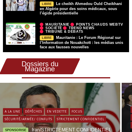
Le cheikh Ahmedou Ould Cheikhani
LIBRE
en Algérie pour des soins médicaux, sous
l’égide présidentielle
MAURITANIE
POINTS CHAUDS WEBTV
SOCIÉTÉ
TREND NEWS
TRIBUNE & DÉBATS
Mauritanie : Le Forum Régional sur
LIBRE
l’Information de Nouakchott : les médias unis
face aux fausses nouvelles
Dossiers du
Magazine
A LA UNE
DÉPÊCHES
EN VEDETTE
FOCUS
SÉCURITÉ/ARMÉE/ CONFLITS
STRICTEMENT CONFIDENTIEL
Iran/STRICTEMENT CONFIDENTIEL
SPONSORISE