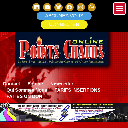
ABONNEZ-VOUS
CONNECTER
Contact
Equipe
Newsletter
Qui Sommes Nous
TARIFS INSERTIONS
FAITES UN DON