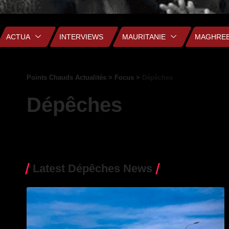
ACTUA
INTERVIEWS
MAURITANIE
MAGHRE
Points Chauds Actualités
>
Focus
>
Dépêches
Dépêches
Latest Dépêches News