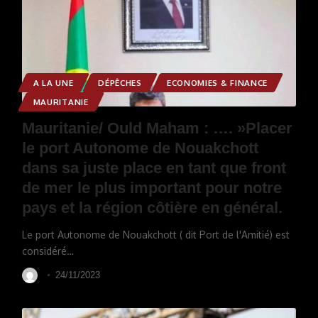
A LA UNE
DÉPÊCHES
ECONOMIES & FINANCE
MAURITANIE
Mauritanie/ Ould Maham : …. »Placer
le port Autonome de Nouakchott
dans sa juste place en tant que front
de mer le plus important pour notre
pays et la région côtière en général.
Le port Autonome de Nouakchott ( dit Port de l'Amitié) est
considéré
…
24/11/2023