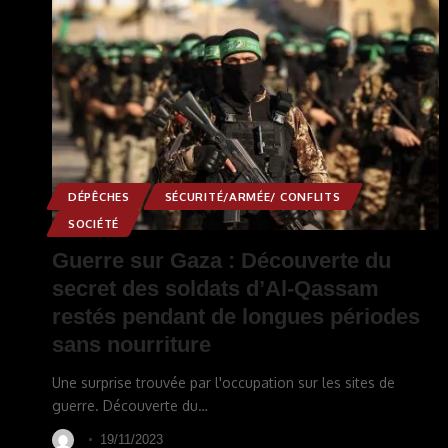
DÉPÊCHES
SÉCURITÉ/ARMÉE/ CONFLITS
SOCIÉTÉ
Guerre sur Gaza : Découverte du
secret des soldats d’Al-Qassam
restés pendant de longues périodes
sans nourriture
Une surprise trouvée par l'occupation sur les sites de
guerre. Découverte du
…
19/11/2023