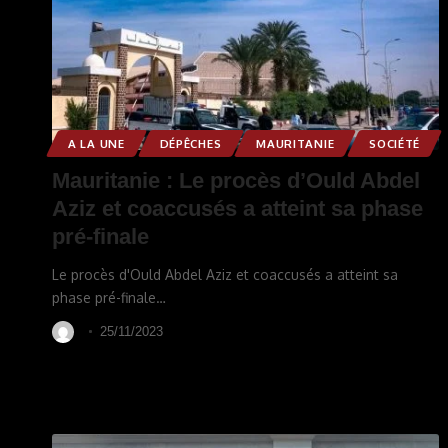
A LA UNE
DÉPÊCHES
MAURITANIE
SOCIÉTÉ
Mauritanie : Le procès d’Ould Abdel
Aziz et coaccusés a atteint sa phase
pré-finale
Le procès d'Ould Abdel Aziz et coaccusés a atteint sa
phase pré-finale
…
25/11/2023