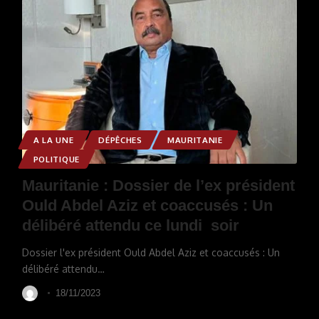
A LA UNE
DÉPÊCHES
MAURITANIE
POLITIQUE
Mauritanie : Dossier de l’ex président
Ould Abdel Aziz et coaccusés : Un
délibéré attendu ce lundi soir
Dossier l'ex président Ould Abdel Aziz et coaccusés : Un
délibéré attendu
…
18/11/2023