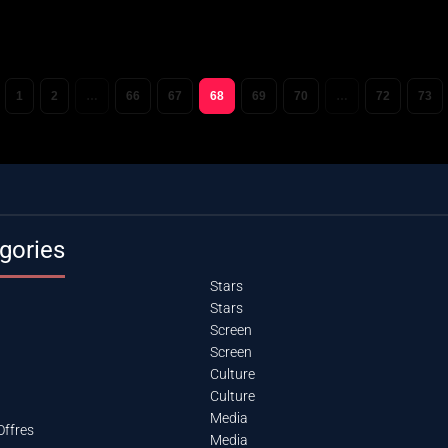
1
2
…
66
67
68
69
70
…
72
73
gories
Stars
Stars
Screen
Screen
Culture
Culture
Media
Offres
Media