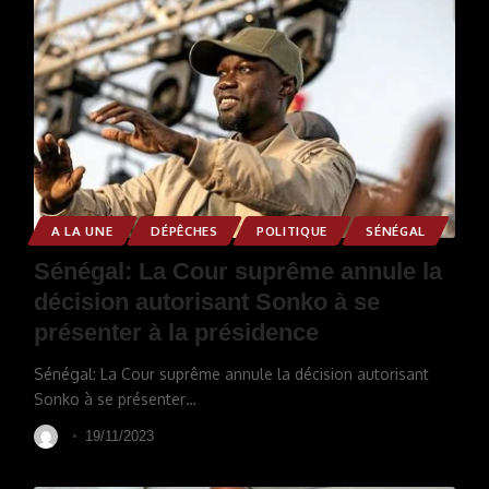
A LA UNE
DÉPÊCHES
POLITIQUE
SÉNÉGAL
Sénégal: La Cour suprême annule la
décision autorisant Sonko à se
présenter à la présidence
Sénégal: La Cour suprême annule la décision autorisant
Sonko à se présenter
…
19/11/2023