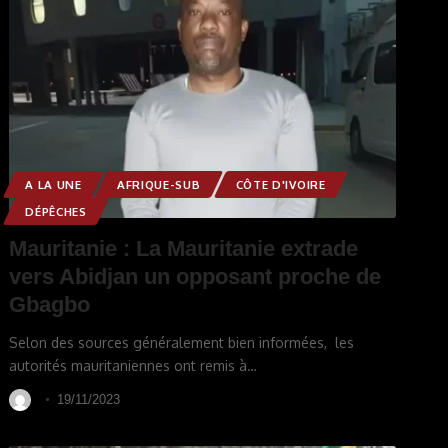
A LA UNE
AFRIQUE-SUB
CÔTE D'IVOIRE
DÉPÊCHES
Mauritanie : La Mauritanie extrade
vers Abidjan un opposant proche de
Gbagbo
Selon des sources généralement bien informées, les
autorités mauritaniennes ont remis à
…
19/11/2023