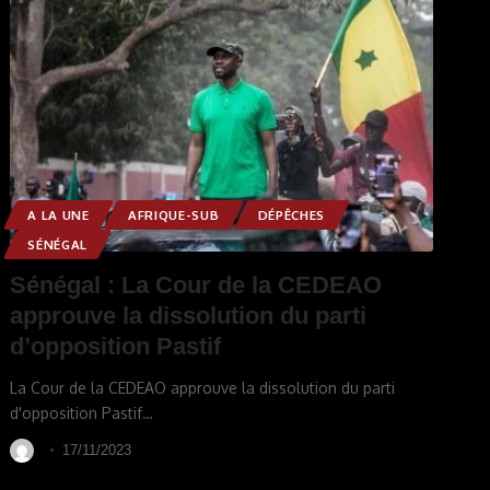
A LA UNE
AFRIQUE-SUB
DÉPÊCHES
SÉNÉGAL
Sénégal : La Cour de la CEDEAO
approuve la dissolution du parti
d’opposition Pastif
La Cour de la CEDEAO approuve la dissolution du parti
d'opposition Pastif
…
17/11/2023