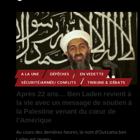
A LA UNE
DÉPÊCHES
EN VEDETTE
SÉCURITÉ/ARMÉE/ CONFLITS
TRIBUNE & DÉBATS
Après 22 ans… Ben Laden revient à
la vie avec un message de soutien à
la Palestine venant du cœur de
l’Amérique
Au cours des dernières heures, le nom d'Oussama ben
Laden est revenu
…