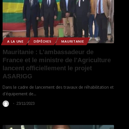
A LA UNE
DÉPÊCHES
MAURITANIE
Mauritanie : L’ambassadeur de
France et le ministre de l’Agriculture
lancent officiellement le projet
ASARIGG
Dans le cadre de lancement des travaux de réhabilitation et
d’équipement de
…
23/11/2023